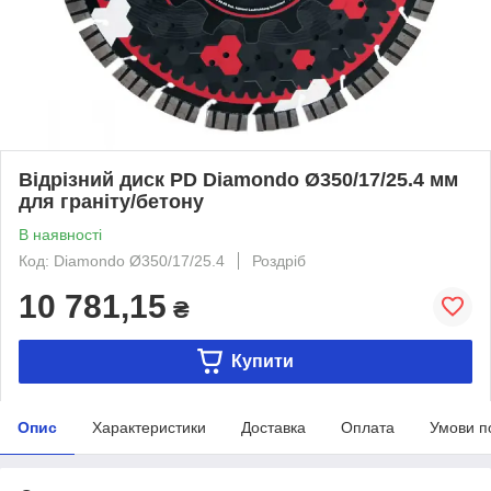
Відрізний диск PD Diamondo Ø350/17/25.4 мм
для граніту/бетону
В наявності
Код: Diamondo Ø350/17/25.4
Роздріб
10 781,15
₴
Купити
Опис
Характеристики
Доставка
Оплата
Умови п