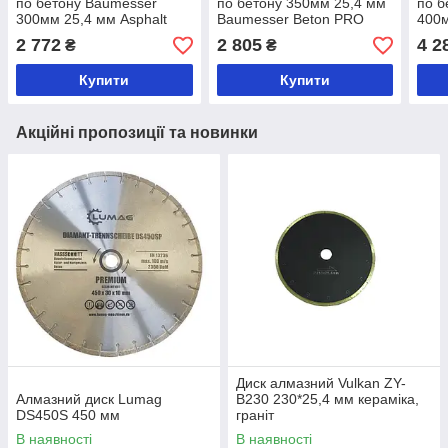
по бетону Baumesser
по бетону 350мм 25,4 мм
по б
300мм 25,4 мм Asphalt
Baumesser Beton PRO
400м
Pro
Pro
2 772
2 805
4 2
₴
₴
Купити
Купити
Акційні пропозиції та новинки
Диск алмазний Vulkan ZY-
Алмазний диск Lumag
B230 230*25,4 мм кераміка,
DS450S 450 мм
граніт
В наявності
В наявності