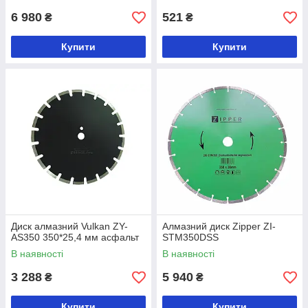
6 980
521
₴
₴
Купити
Купити
Диск алмазний Vulkan ZY-
Алмазний диск Zipper ZI-
AS350 350*25,4 мм асфальт
STM350DSS
В наявності
В наявності
3 288
5 940
₴
₴
Купити
Купити