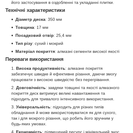
його застосування в оздобленні та укладанні плитки.
Технічні характеристики
Діаметр диска
: 350 мм
Товщина
: 17 мм
Посадковий отвір
: 25,4 мм
Тип різу
: сухий і мокрий
Матеріал покриття
: алмазні сегменти високої якості
Переваги використання
Висока продуктивність
: алмазне покриття
забезпечує швидке й ефективне різання, даючи змогу
працювати з високою швидкістю без перегрівання.
Довговічність
: завдяки товщині та якості алмазного
покриття диск витримує великі навантаження та
підходить для тривалого інтенсивного використання.
Універсальність
: підходить для різних типів
обладнання й може використовуватися як для сухого,
так і для мокрого різання, що робить його зручним у
будь-яких умовах.
Економність
: підвищений ресурс і мінімальний знос