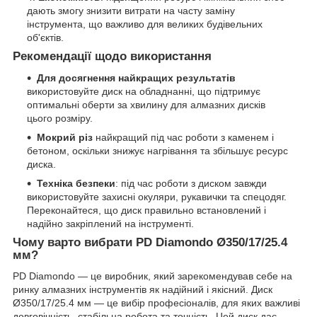
дають змогу знизити витрати на часту заміну
інструмента, що важливо для великих будівельних
об'єктів.
Рекомендації щодо використання
Для досягнення найкращих результатів
використовуйте диск на обладнанні, що підтримує
оптимальні оберти за хвилину для алмазних дисків
цього розміру.
Мокрий різ
найкращий під час роботи з каменем і
бетоном, оскільки знижує нагрівання та збільшує ресурс
диска.
Техніка безпеки
: під час роботи з диском завжди
використовуйте захисні окуляри, рукавички та спецодяг.
Переконайтеся, що диск правильно встановлений і
надійно закріплений на інструменті.
Чому варто вибрати PD Diamondo Ø350/17/25.4
мм?
PD Diamondo — це виробник, який зарекомендував себе на
ринку алмазних інструментів як надійний і якісний. Диск
Ø350/17/25.4 мм — це вибір професіоналів, для яких важливі
довговічність, стабільна робота та точність. Цей диск дає