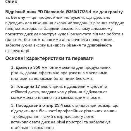
Опис
Відрізний диск PD Diamondo Ø350/17/25.4 мм для граніту
та бетону
— це професійний інструмент, що ідеально
підходить для виконання складних завдань із різання твердих
і міцних матеріалів. Завдяки високоякісному алмазному
покриттю диск демонструє чудові результати під час роботи з
гранітом, бетоном та іншими аналогічними поверхнями,
забезпечуючи високу швидкість різання та довговічність
експлуатації.
Основні характеристики та переваги
Діаметр 350 мм
: оптимальний для продуктивних
різань, даючи ефективно працювати з масивними
плитами та великими бетонними блоками.
Товщина 17 мм
: сприяє підвищеній міцності та
стійкості диска, завдяки чому різання відбувається
максимально плавно та з мінімальним зносом.
Посадковий отвір 25.4 мм
: стандартний розмір, що
підходить для більшості професійних різальних машин
та обладнання. Такий отвір дає змогу легко
встановлювати диск на різні пристрої та забезпечує
стабільне закріплення.