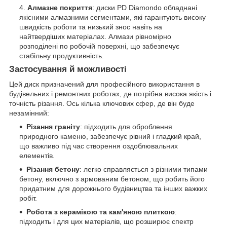
Алмазне покриття
: диски PD Diamondo обладнані
якісними алмазними сегментами, які гарантують високу
швидкість роботи та низький знос навіть на
найтвердіших матеріалах. Алмази рівномірно
розподілені по робочій поверхні, що забезпечує
стабільну продуктивність.
Застосування й можливості
Цей диск призначений для професійного використання в
будівельних і ремонтних роботах, де потрібна висока якість і
точність різання. Ось кілька ключових сфер, де він буде
незамінний:
Різання граніту
: підходить для оброблення
природного каменю, забезпечує рівний і гладкий край,
що важливо під час створення оздоблювальних
елементів.
Різання бетону
: легко справляється з різними типами
бетону, включно з армованим бетоном, що робить його
придатним для дорожнього будівництва та інших важких
робіт.
Робота з керамікою та кам'яною плиткою
:
підходить і для цих матеріалів, що розширює спектр