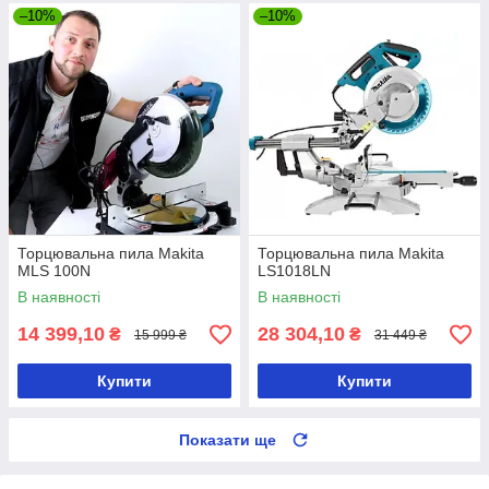
–10%
–10%
Торцювальна пила Makita
Торцювальна пила Makita
MLS 100N
LS1018LN
В наявності
В наявності
14 399,10
28 304,10
₴
₴
15 999 ₴
31 449 ₴
Купити
Купити
Показати ще