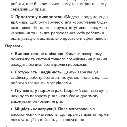
роботи, але й сприяє чистішому та комфортнішому
середовищу праці.
Простота у використанні
Модель продумана до
дрібниць, щоб бути зручною для користувачів будь-
якого рівня. Ергономічні ручки, інтуїтивно зрозуміле
керування та швидке регулювання кутів роблять її
експлуатацію максимально простою й ефективною.
Переваги
Висока точність різання
. Завдяки лазерному
покажчику та системі точного позиціювання різання
виходить рівним, без відколів і перекосів.
Потужність і надійність
. Двигун забезпечує
стабільну роботу без втрат потужності навіть під час
роботи з твердими матеріалами.
Гнучкість у параметрах
. Широкий діапазон кутів
нахилу та повороту різального блока дає змогу
виконувати різноманітні різі.
Міцність конструкції
. Пила виготовлена з
високоякісних матеріалів, що гарантує довгий термін
експлуатації та стійкість до зношування.