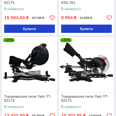
82175
KSU 251
В наявності
В наявності
15 594,60
9 954
₴
₴
19 740 ₴
12 600 ₴
Купити
Купити
–21%
–21%
Торцювальна пила Yato YT-
Торцювальна пила Yato YT-
82174
82173
В наявності
В наявності
12 442,50
10 202,85
₴
₴
15 750 ₴
12 915 ₴