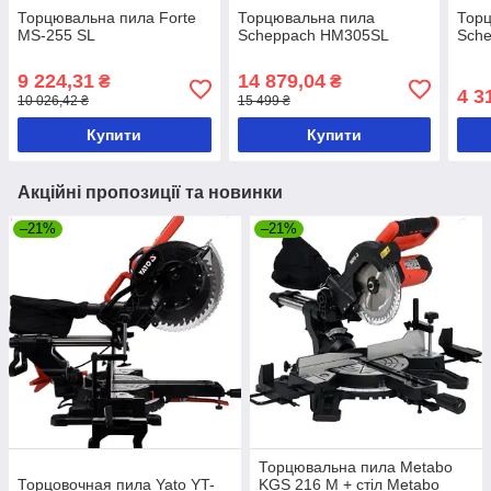
Торцювальна пила Forte
Торцювальна пила
Тор
MS-255 SL
Scheppach HM305SL
Sch
9 224,31
14 879,04
₴
₴
4 3
10 026,42 ₴
15 499 ₴
Купити
Купити
Акційні пропозиції та новинки
–21%
–21%
Торцювальна пила Metabo
Торцовочная пила Yato YT-
KGS 216 M + стіл Metabo