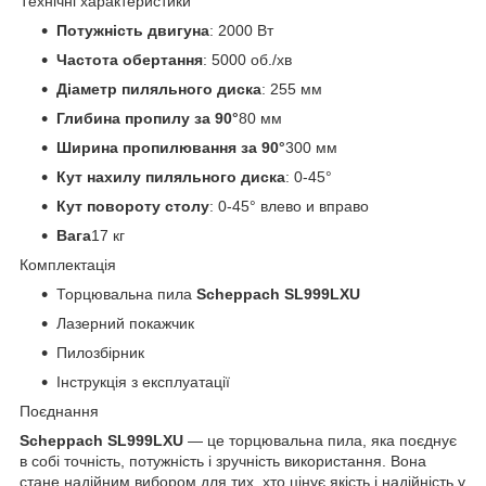
Технічні характеристики
Потужність двигуна
: 2000 Вт
Частота обертання
: 5000 об./хв
Діаметр пиляльного диска
: 255 мм
Глибина пропилу за 90°
80 мм
Ширина пропилювання за 90°
300 мм
Кут нахилу пиляльного диска
: 0-45°
Кут повороту столу
: 0-45° влево и вправо
Вага
17 кг
Комплектація
Торцювальна пила
Scheppach SL999LXU
Лазерний покажчик
Пилозбірник
Інструкція з експлуатації
Поєднання
Scheppach SL999LXU
— це торцювальна пила, яка поєднує
в собі точність, потужність і зручність використання. Вона
стане надійним вибором для тих, хто цінує якість і надійність у