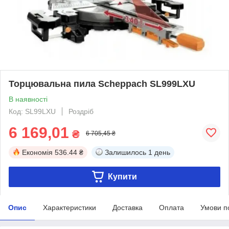
Торцювальна пила Scheppach SL999LXU
В наявності
Код: SL99LXU
Роздріб
6 169,01
₴
6 705,45 ₴
Економія
536.44 ₴
Залишилось
1 день
Купити
Опис
Характеристики
Доставка
Оплата
Умови п