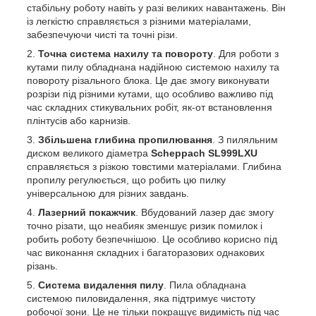
стабільну роботу навіть у разі великих навантажень. Він
із легкістю справляється з різними матеріалами,
забезпечуючи чисті та точні різи.
Точна система нахилу та повороту
. Для роботи з
кутами пилу обладнана надійною системою нахилу та
повороту різального блока. Це дає змогу виконувати
розрізи під різними кутами, що особливо важливо під
час складних стикувальних робіт, як-от встановлення
плінтусів або карнизів.
Збільшена глибина пропилювання
. З пиляльним
диском великого діаметра
Scheppach SL999LXU
справляється з різкою товстими матеріалами. Глибина
пропилу регулюється, що робить цю пилку
універсальною для різних завдань.
Лазерний покажчик
. Вбудований лазер дає змогу
точно різати, що неабияк зменшує ризик помилок і
робить роботу безпечнішою. Це особливо корисно під
час виконання складних і багаторазових однакових
різань.
Система видалення пилу
. Пила обладнана
системою пиловидалення, яка підтримує чистоту
робочої зони. Це не тільки покращує видимість під час