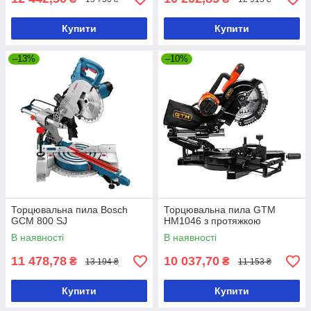
Купити
Купити
–13%
–10%
Торцювальна пила Bosch
Торцювальна пила GTM
GCM 800 SJ
HM1046 з протяжкою
В наявності
В наявності
11 478,78
10 037,70
₴
₴
13 194 ₴
11 153 ₴
Купити
Купити