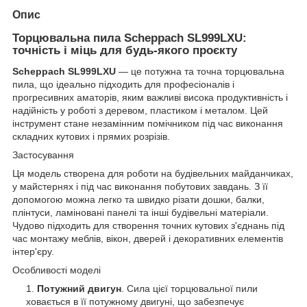
Опис
Торцювальна пила Scheppach SL999LXU:
точність і міць для будь-якого проєкту
Scheppach SL999LXU
— це потужна та точна торцювальна
пила, що ідеально підходить для професіоналів і
прогресивних аматорів, яким важливі висока продуктивність і
надійність у роботі з деревом, пластиком і металом. Цей
інструмент стане незамінним помічником під час виконання
складних кутових і прямих розрізів.
Застосування
Ця модель створена для роботи на будівельних майданчиках,
у майстернях і під час виконання побутових завдань. З її
допомогою можна легко та швидко різати дошки, балки,
плінтуси, ламіновані панелі та інші будівельні матеріали.
Чудово підходить для створення точних кутових з'єднань під
час монтажу меблів, вікон, дверей і декоративних елементів
інтер'єру.
Особливості моделі
Потужний двигун
. Сила цієї торцювальної пили
ховається в її потужному двигуні, що забезпечує