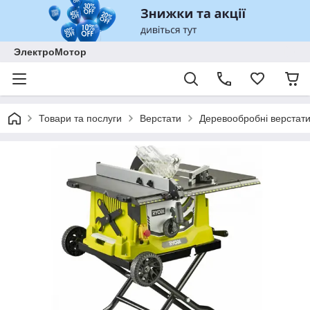
ЭлектроМотор
Товари та послуги
Верстати
Деревообробні верстат