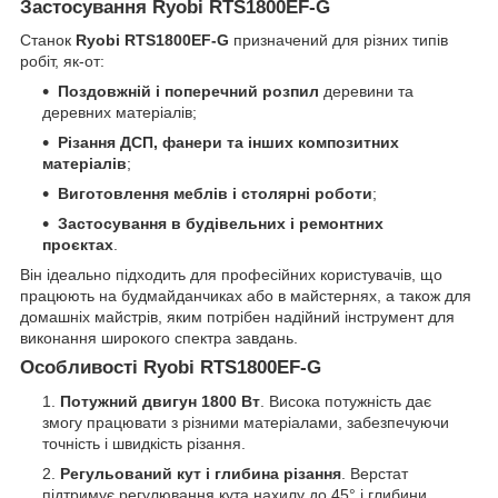
Застосування Ryobi RTS1800EF-G
Станок
Ryobi RTS1800EF-G
призначений для різних типів
робіт, як-от:
Поздовжній і поперечний розпил
деревини та
деревних матеріалів;
Різання ДСП, фанери та інших композитних
матеріалів
;
Виготовлення меблів і столярні роботи
;
Застосування в будівельних і ремонтних
проєктах
.
Він ідеально підходить для професійних користувачів, що
працюють на будмайданчиках або в майстернях, а також для
домашніх майстрів, яким потрібен надійний інструмент для
виконання широкого спектра завдань.
Особливості Ryobi RTS1800EF-G
Потужний двигун 1800 Вт
. Висока потужність дає
змогу працювати з різними матеріалами, забезпечуючи
точність і швидкість різання.
Регульований кут і глибина різання
. Верстат
підтримує регулювання кута нахилу до 45° і глибини