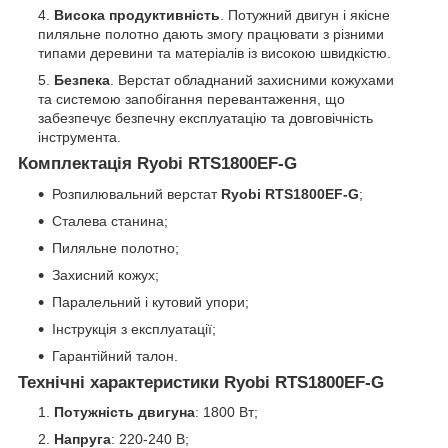
Висока продуктивність
. Потужний двигун і якісне
пиляльне полотно дають змогу працювати з різними
типами деревини та матеріалів із високою швидкістю.
Безпека
. Верстат обладнаний захисними кожухами
та системою запобігання перевантаження, що
забезпечує безпечну експлуатацію та довговічність
інструмента.
Комплектація Ryobi RTS1800EF-G
Розпилювальний верстат
Ryobi RTS1800EF-G
;
Сталева станина;
Пиляльне полотно;
Захисний кожух;
Паралельний і кутовий упори;
Інструкція з експлуатації;
Гарантійний талон.
Технічні характеристики Ryobi RTS1800EF-G
Потужність двигуна
: 1800 Вт;
Напруга
: 220-240 В;