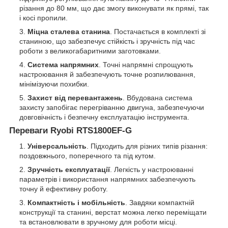
різання до 80 мм, що дає змогу виконувати як прямі, так
і косі пропили.
Міцна сталева станина
. Постачається в комплекті зі
станиною, що забезпечує стійкість і зручність під час
роботи з великогабаритними заготовками.
Система напрямних
. Точні напрямні спрощують
настроювання й забезпечують точне розпилювання,
мінімізуючи похибки.
Захист від перевантажень
. Вбудована система
захисту запобігає перегріванню двигуна, забезпечуючи
довговічність і безпечну експлуатацію інструмента.
Переваги Ryobi RTS1800EF-G
Універсальність
. Підходить для різних типів різання:
поздовжнього, поперечного та під кутом.
Зручність експлуатації
. Легкість у настроюванні
параметрів і використання напрямних забезпечують
точну й ефективну роботу.
Компактність і мобільність
. Завдяки компактній
конструкції та станині, верстат можна легко переміщати
та встановлювати в зручному для роботи місці.