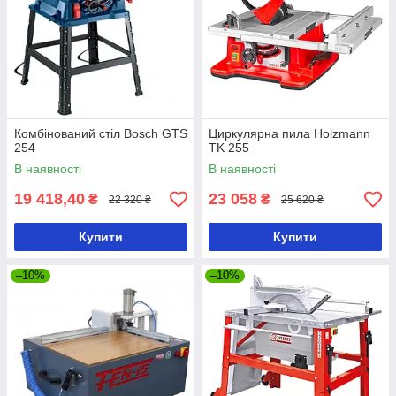
Комбінований стіл Bosch GTS
Циркулярна пила Holzmann
254
TK 255
В наявності
В наявності
19 418,40
23 058
₴
₴
22 320 ₴
25 620 ₴
Купити
Купити
–10%
–10%