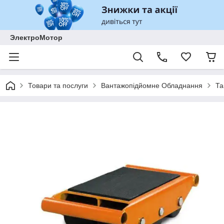
ЭлектроМотор
Товари та послуги
Вантажопідйомне Обладнання
Та