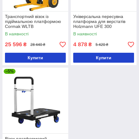
Транспортний візок із
Універсальна пересувна
підіймальною платформою
платформа для верстатів
Cormak WLTB
Holzmann UFE 300
В наявності
В наявності
25 596
4 878
₴
₴
28 440 ₴
5 420 ₴
Купити
Купити
–5%
Візок платформовий