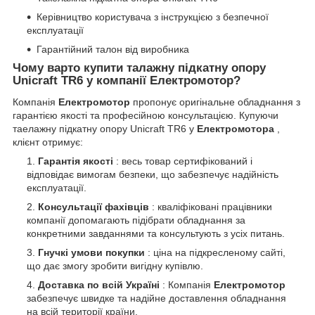
Керівництво користувача з інструкцією з безпечної
експлуатації
Гарантійний талон від виробника
Чому варто купити талажну підкатну опору
Unicraft TR6 у компанії Електромотор?
Компанія
Електромотор
пропонує оригінальне обладнання з
гарантією якості та професійною консультацією. Купуючи
таелажну підкатну опору Unicraft TR6 у
Електромотора
,
клієнт отримує:
Гарантія якості
: весь товар сертифікований і
відповідає вимогам безпеки, що забезпечує надійність
експлуатації.
Консультації фахівців
: кваліфіковані працівники
компанії допомагають підібрати обладнання за
конкретними завданнями та консультують з усіх питань.
Гнучкі умови покупки
: ціна на підкресленому сайті,
що дає змогу зробити вигідну купівлю.
Доставка по всій Україні
: Компанія
Електромотор
забезпечує швидке та надійне доставлення обладнання
на всій території країни.