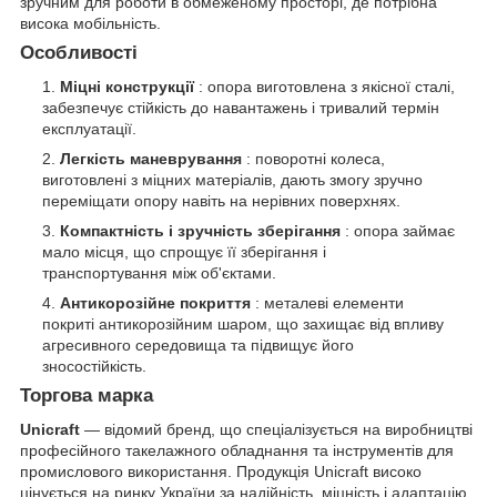
зручним для роботи в обмеженому просторі, де потрібна
висока мобільність.
Особливості
Міцні конструкції
: опора виготовлена з якісної сталі,
забезпечує стійкість до навантажень і тривалий термін
експлуатації.
Легкість маневрування
: поворотні колеса,
виготовлені з міцних матеріалів, дають змогу зручно
переміщати опору навіть на нерівних поверхнях.
Компактність і зручність зберігання
: опора займає
мало місця, що спрощує її зберігання і
транспортування між об'єктами.
Антикорозійне покриття
: металеві елементи
покриті антикорозійним шаром, що захищає від впливу
агресивного середовища та підвищує його
зносостійкість.
Торгова марка
Unicraft
— відомий бренд, що спеціалізується на виробництві
професійного такелажного обладнання та інструментів для
промислового використання. Продукція Unicraft високо
цінується на ринку України за надійність, міцність і адаптацію