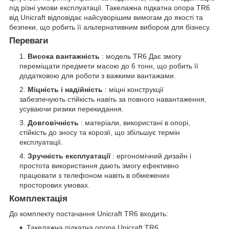
під різні умови експлуатації. Такелажна підкатна опора TR6
від Unicraft відповідає найсуворішим вимогам до якості та
безпеки, що робить її альтернативним вибором для бізнесу.
Переваги
Висока вантажність
: модель TR6 Дає змогу
переміщати предмети масою до 6 тонн, що робить її
додатковою для роботи з важкими вантажами.
Міцність і надійність
: міцні конструкції
забезпечують стійкість навіть за повного навантаження,
усуваючи ризики перекидання.
Довговічність
: матеріали, використані в опорі,
стійкість до зносу та корозії, що збільшує термін
експлуатації.
Зручність експлуатації
: ергономічний дизайн і
простота використання дають змогу ефективно
працювати з телефоном навіть в обмежених
просторових умовах.
Комплектація
До комплекту постачання Unicraft TR6 входить:
Такелажна підкатна опора Unicraft TR6