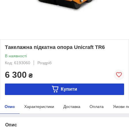
Такелажна підкатна опора Unicraft TR6
В наявності
Код: 6193060
Роздріб
6 300
₴
Купити
Опис
Характеристики
Доставка
Оплата
Умови п
Опис