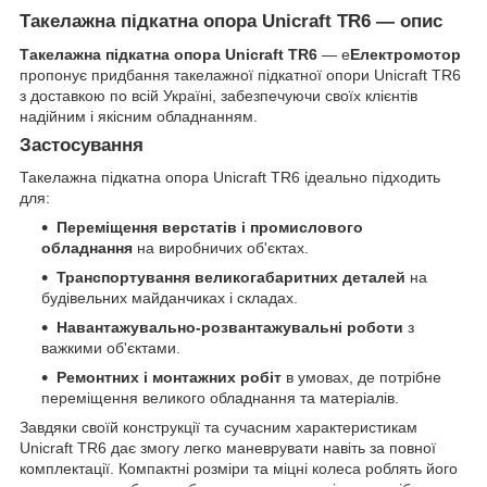
Такелажна підкатна опора Unicraft TR6 — опис
Такелажна підкатна опора Unicraft TR6
— е
Електромотор
пропонує придбання такелажної підкатної опори Unicraft TR6
з доставкою по всій Україні, забезпечуючи своїх клієнтів
надійним і якісним обладнанням.
Застосування
Такелажна підкатна опора Unicraft TR6 ідеально підходить
для:
Переміщення верстатів і промислового
обладнання
на виробничих об'єктах.
Транспортування великогабаритних деталей
на
будівельних майданчиках і складах.
Навантажувально-розвантажувальні роботи
з
важкими об'єктами.
Ремонтних і монтажних робіт
в умовах, де потрібне
переміщення великого обладнання та матеріалів.
Завдяки своїй конструкції та сучасним характеристикам
Unicraft TR6 дає змогу легко маневрувати навіть за повної
комплектації. Компактні розміри та міцні колеса роблять його