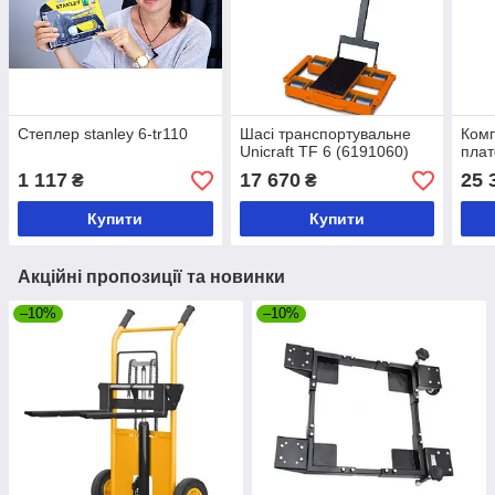
Степлер stanley 6-tr110
Шасі транспортувальне
Комп
Unicraft TF 6 (6191060)
плат
1 117
17 670
25 
₴
₴
Купити
Купити
Акційні пропозиції та новинки
–10%
–10%