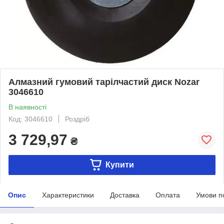
Алмазний гумовий тарілчастий диск Nozar
3046610
В наявності
Код: 3046610
Роздріб
3 729,97
₴
Купити
Опис
Характеристики
Доставка
Оплата
Умови п