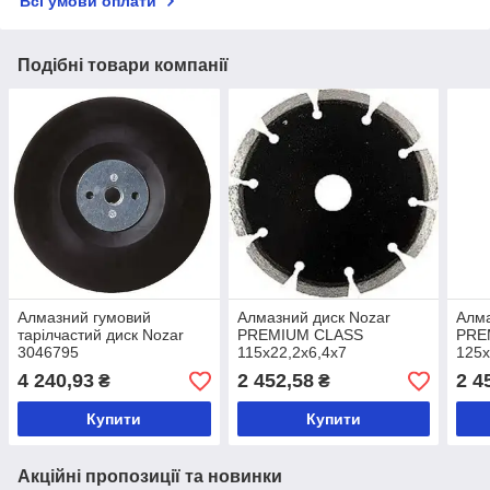
Всі умови оплати
Подібні товари компанії
Алмазний гумовий
Алмазний диск Nozar
Алма
тарілчастий диск Nozar
PREMIUM CLASS
PRE
3046795
115х22,2х6,4х7
125х
4 240,93
2 452,58
2 4
₴
₴
Купити
Купити
Акційні пропозиції та новинки