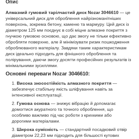
Опис
Алмазний гумовий тарілчастий диск Nozar 3046610
— це
універсальний диск для оброблення найрізноманітніших
поверхонь, зокрема бетону, каменю та мармуру. Цей диск із
діаметром 125 мм поєднує в собі міцне алмазне покриття з
гнучкою гумовою основою, що дає змогу не тільки ефективно
обробляти поверхню, але й мінімізувати ризик пошкодження
оброблюваного матеріалу. Завдяки таким характеристикам
диск ідеально підходить для фінішного оброблення та
полірування, даючи змогу досягти професійних результатів із
мінімальними зусиллями.
Основні переваги Nozar 3046610:
Висока зносостійкість алмазного покриття
—
забезпечує стабільну якість шліфування навіть за
інтенсивної експлуатації.
Гумова основа
— знижує вібрацію й допомагає
домогтися акуратного та точного оброблення, що
особливо важливо під час роботи з крихкими або
дорогими матеріалами.
Широка сумісність
— стандартний посадковий отвір
діаметром 22,23 мм підходить для більшості кутових