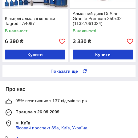
Алмазний диск Di-Star
Кільцеві алмазні коронки
Granite Premium 350x32
Tagred TA4087
(11327061024)
В наявності
В наявності
6 390
3 330
₴
₴
Купити
Купити
Показати ще
Про нас
95% позитивних з 137 відгуків за рік
Працює з 26.09.2009
м. Київ
Лісовий проспект 39а, Київ, Україна