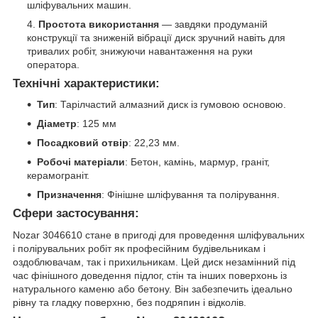
шліфувальних машин.
Простота використання
— завдяки продуманій
конструкції та зниженій вібрації диск зручний навіть для
тривалих робіт, знижуючи навантаження на руки
оператора.
Технічні характеристики:
Тип
: Тарілчастий алмазний диск із гумовою основою.
Діаметр
: 125 мм
Посадковий отвір
: 22,23 мм.
Робочі матеріали
: Бетон, камінь, мармур, граніт,
керамограніт.
Призначення
: Фінішне шліфування та полірування.
Сфери застосування:
Nozar 3046610 стане в пригоді для проведення шліфувальних
і полірувальних робіт як професійним будівельникам і
оздоблювачам, так і прихильникам. Цей диск незамінний під
час фінішного доведення підлог, стін та інших поверхонь із
натурального каменю або бетону. Він забезпечить ідеально
рівну та гладку поверхню, без подряпин і відколів.