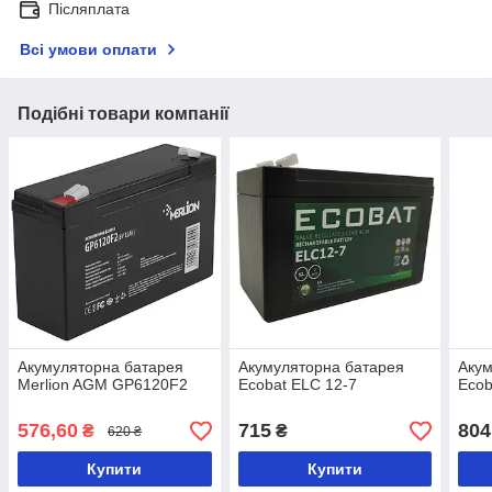
Післяплата
Всі умови оплати
Подібні товари компанії
Акумуляторна батарея
Акумуляторна батарея
Акум
Merlion AGM GP6120F2
Ecobat ELC 12-7
Eco
576,60
715
804
₴
₴
620 ₴
Купити
Купити