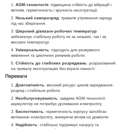
AGM-технологія
: підвищена стійкість до вібрацій і
витоків, герметичність і зручність експлуатації.
Низький саморозряд
: тривале утримання заряду
під час зберігання.
Широкий діапазон робочих температур
:
забезпечує стабільну роботу як за низьких, так і за
високих температур.
Універсальність
: підходить для резервного
живлення та циклічних режимів роботи.
Стійкість до глибоких розряджань
: розрахований
на тривалу експлуатацію без втрати ємності.
Переваги
Довговічність
: високий ресурс циклів заряджання-
розряд і стабільна робота.
Необслуговуваність
: завдяки AGM-технології
акумулятор не потребує доливання електроліту.
Екологічність
: герметичність корпусу запобігає
витіканню електроліту, знижуючи вплив на довкілля.
Надійність
: стабільно підтримує напругу та