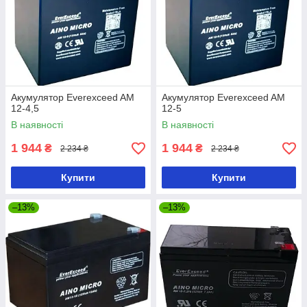
Акумулятор Everexceed AM
Акумулятор Everexceed AM
12-4,5
12-5
В наявності
В наявності
1 944
1 944
₴
₴
2 234 ₴
2 234 ₴
Купити
Купити
–13%
–13%