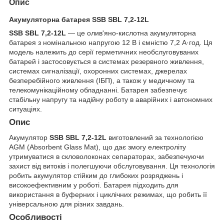
Опис
Акумуляторна батарея SSB SBL 7,2-12L
SSB SBL 7,2-12L
— це олив'яно-кислотна акумуляторна
батарея з номінальною напругою 12 В і ємністю 7,2 А·год. Ця
модель належить до серії герметичних необслуговуваних
батарей і застосовується в системах резервного живлення,
системах сигналізації, охоронних системах, джерелах
безперебійного живлення (ІБП), а також у медичному та
телекомунікаційному обладнанні. Батарея забезпечує
стабільну напругу та надійну роботу в аварійних і автономних
ситуаціях.
Опис
Акумулятор
SSB SBL 7,2-12L
виготовлений за технологією
AGM (Absorbent Glass Mat), що дає змогу електроліту
утримуватися в скловолоконах сепараторах, забезпечуючи
захист від витоків і полегшуючи обслуговування. Ця технологія
робить акумулятор стійким до глибоких розряджень і
високоефективним у роботі. Батарея підходить для
використання в буферних і циклічних режимах, що робить її
універсальною для різних завдань.
Особливості