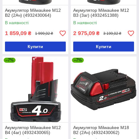
Акумулятор Milwaukee M12
Акумулятор Milwaukee M12
B2 (2Ач) (4932430064)
B3 (3аг) (4932451388)
В наявності
В наявності
1 859,09
2 975,09
₴
₴
1 999,02 ₴
3 199,02 ₴
Купити
Купити
–7%
–7%
Акумулятор Milwaukee M12
Акумулятор Milwaukee M18
B4 (4аг) (4932430065)
B2 (2Ач) (4932430062)