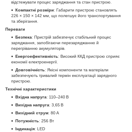
відстежувати процес заряджання та стан пристрою.
Компактні розміри
: Габарити пристрою становлять
226 × 150 × 142 мм, що полегшує його транспортування
та зберігання.
Переваги
Безпека
: Пристрій забезпечує стабільний процес
заряджання, запобігаючи перезаряджанню й
перегріванню акумуляторів.
Енергоефективність
: Високий ККД пристрою сприяє
економії електроенергії.
Довговічність
: Якісні компоненти та матеріали
забезпечують тривалий термін експлуатації зарядного
пристрою.
Технічні характеристики
Вхідна напруга
: 110–240 В
Вихідна напруга
: 3,65 В
Вихідний струм
: 80 А
Потужність
: 256 Вт
Індикація
: LED