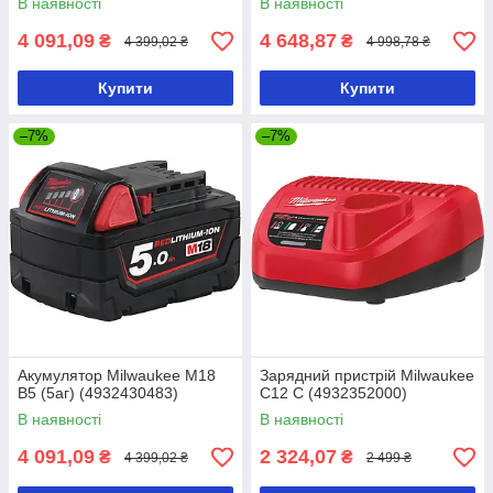
В наявності
В наявності
4 091,09
4 648,87
₴
₴
4 399,02 ₴
4 998,78 ₴
Купити
Купити
–7%
–7%
Акумулятор Milwaukee M18
Зарядний пристрій Milwaukee
B5 (5аг) (4932430483)
C12 C (4932352000)
В наявності
В наявності
4 091,09
2 324,07
₴
₴
4 399,02 ₴
2 499 ₴