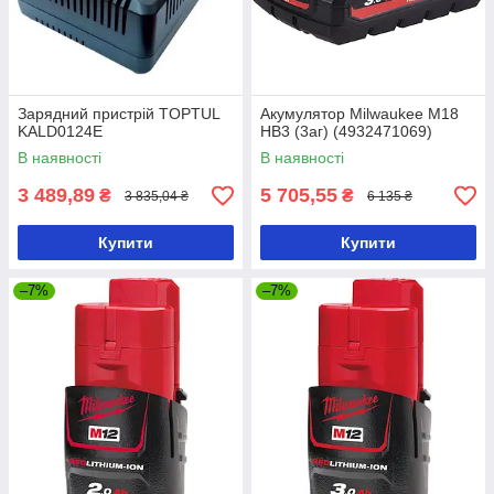
Зарядний пристрій TOPTUL
Акумулятор Milwaukee M18
KALD0124E
HB3 (3аг) (4932471069)
В наявності
В наявності
3 489,89
5 705,55
₴
₴
3 835,04 ₴
6 135 ₴
Купити
Купити
–7%
–7%