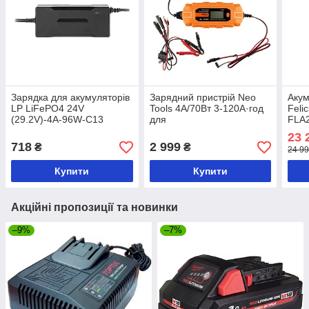
Зарядка для акумуляторів
Зарядний пристрій Neo
Акум
LP LiFePO4 24V
Tools 4A/70Вт 3-120А·год
Feli
(29.2V)-4A-96W-C13
для
FLA
STD/AGM/GEL/LiFePO4
BMS
23 
2.56
718
2 999
₴
₴
24 99
CAN
Купити
Купити
Акційні пропозиції та новинки
–9%
–7%