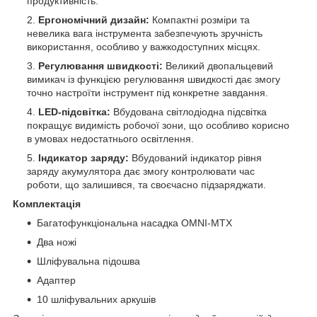
продуктивність.
Ергономічний дизайн:
Компактні розміри та
невелика вага інструмента забезпечують зручність
використання, особливо у важкодоступних місцях.
Регулювання швидкості:
Великий двопальцевий
вимикач із функцією регулювання швидкості дає змогу
точно настроїти інструмент під конкретне завдання.
LED-підсвітка:
Вбудована світлодіодна підсвітка
покращує видимість робочої зони, що особливо корисно
в умовах недостатнього освітлення.
Індикатор заряду:
Вбудований індикатор рівня
заряду акумулятора дає змогу контролювати час
роботи, що залишився, та своєчасно підзаряджати.
Комплектація
Багатофункціональна насадка OMNI-MTX
Два ножі
Шліфувальна підошва
Адаптер
10 шліфувальних аркушів