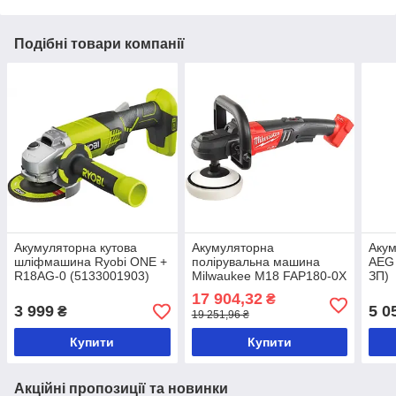
Подібні товари компанії
Акумуляторна кутова
Акумуляторна
Акум
шліфмашина Ryobi ONE +
полірувальна машина
AEG 
R18AG-0 (5133001903)
Milwaukee M18 FAP180-0X
ЗП)
без АКБ і ЗУ (4933451552)
17 904,32
₴
3 999
5 0
₴
19 251,96 ₴
Купити
Купити
Акційні пропозиції та новинки