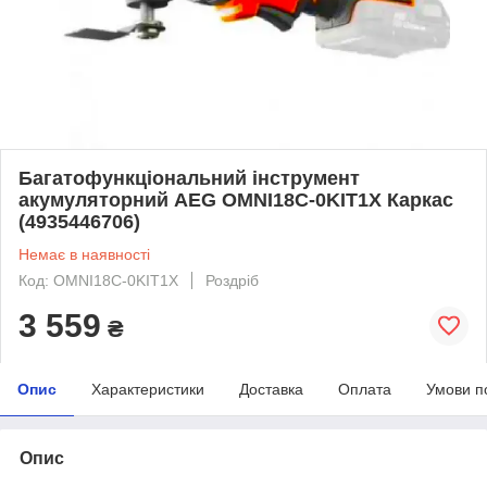
Багатофункціональний інструмент
акумуляторний AEG OMNI18C-0KIT1X Каркас
(4935446706)
Немає в наявності
Код: OMNI18C-0KIT1X
Роздріб
3 559
₴
Опис
Характеристики
Доставка
Оплата
Умови п
Опис