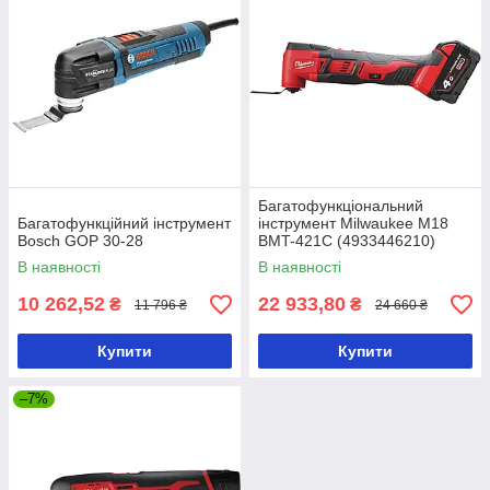
Багатофункціональний
Багатофункційний інструмент
інструмент Milwaukee M18
Bosch GOP 30-28
BMT-421C (4933446210)
В наявності
В наявності
10 262,52
22 933,80
₴
₴
11 796 ₴
24 660 ₴
Купити
Купити
–7%