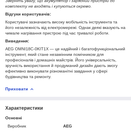
Зверніть увагу, що акумулятор і зарядний пристрій до
комплекту не входять і купуються окремо.
Відгуки користувачів:
Користувачі зазначають високу мобільність інструмента та
його незалежність від електромережі. Однак деякі вказують на
чимале нагрівання пристрою під час тривалої роботи.
Виведення:
AEG OMNI18C-0KIT1X — це надійний і багатофункціональний
інструмент, який стане незамінним помічником для
професіоналів і домашніх майстрів. Його універсальність,
зручність використання й продуманий дизайн дають змогу
ефективно виконувати різноманітні завдання у сфері
будівництва та ремонту.
Приховати
Характеристики
Основні
Виробник
AEG