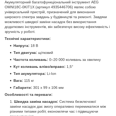
Акумуляторний багатофункціональний інструмент AEG
OMNI18C-0KIT1X (артикул 4935446706) являє собою
універсальний пристрій, призначений для виконання
широкого спектра завдань у будівництві та ремонті. Завдяки
можливості швидкої заміни насадок без використання
додаткових інструментів, він забезпечує високу ефективність і
зручність у роботі.
Технічні характеристики:
Напруга:
18 В
Тип двигуна:
щітковий
Частота коливань:
0–20 000 коливань за хвилину
Кут коливань вліво/вправо:
1,5°
Тип акумулятора:
Li-Ion
Вага:
115 кг
Габарити:
301 x 99 x 106 мм
Особливості та переваги:
Швидка заміна насадок:
Система безключової
заміни насадок дає змогу оперативно перемикатися між
різними типами робіт, економлячи час і підвищуючи