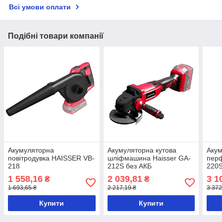
Всі умови оплати
Подібні товари компанії
Акумуляторна
Акумуляторна кутова
Аку
повітродувка HAISSER VB-
шліфмашина Haisser GA-
перф
218
212S без АКБ
220S
1 558,16
2 039,81
3 1
₴
₴
1 693,65 ₴
2 217,19 ₴
3 372
Купити
Купити