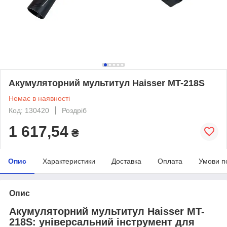
Акумуляторний мультитул Haisser MT-218S
Немає в наявності
Код: 130420
Роздріб
1 617,54
₴
Опис
Характеристики
Доставка
Оплата
Умови п
Опис
Акумуляторний мультитул Haisser MT-
218S: універсальний інструмент для