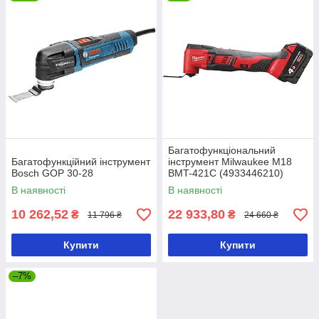
Багатофункціональний
Багатофункційний інструмент
інструмент Milwaukee M18
Bosch GOP 30-28
BMT-421C (4933446210)
В наявності
В наявності
10 262,52
22 933,80
₴
₴
11 796 ₴
24 660 ₴
Купити
Купити
–7%