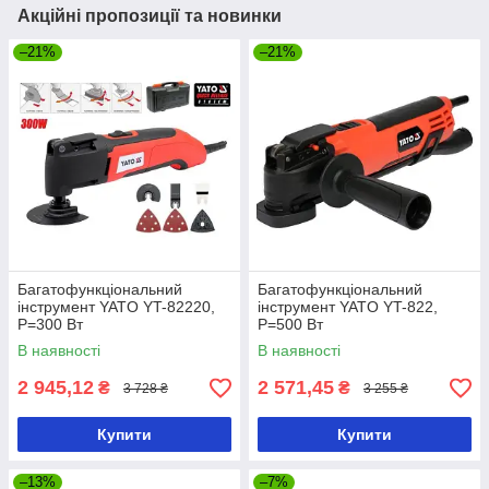
Акційні пропозиції та новинки
–21%
–21%
Багатофункціональний
Багатофункціональний
інструмент YATO YT-82220,
інструмент YATO YT-822,
P=300 Вт
P=500 Вт
В наявності
В наявності
2 945,12
2 571,45
₴
₴
3 728 ₴
3 255 ₴
Купити
Купити
–13%
–7%