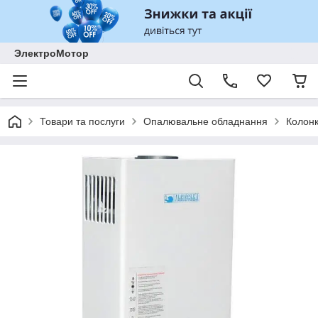
ЭлектроМотор
Товари та послуги
Опалювальне обладнання
Колонк