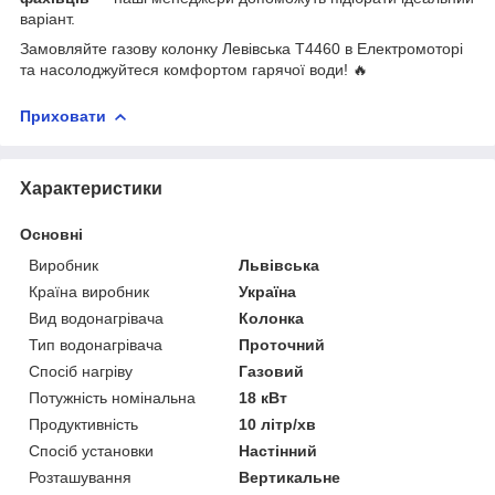
варіант.
Замовляйте газову колонку Левівська Т4460 в Електромоторі
та насолоджуйтеся комфортом гарячої води! 🔥
Приховати
Характеристики
Основні
Виробник
Львівська
Країна виробник
Україна
Вид водонагрівача
Колонка
Тип водонагрівача
Проточний
Спосіб нагріву
Газовий
Потужність номінальна
18 кВт
Продуктивність
10 літр/хв
Спосіб установки
Настінний
Розташування
Вертикальне