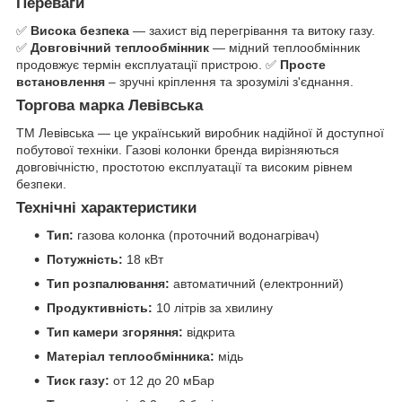
Переваги
✅
Висока безпека
— захист від перегрівання та витоку газу.
✅
Довговічний теплообмінник
— мідний теплообмінник
продовжує термін експлуатації пристрою. ✅
Просте
встановлення
– зручні кріплення та зрозумілі з'єднання.
Торгова марка Левівська
ТМ Левівська — це український виробник надійної й доступної
побутової техніки. Газові колонки бренда вирізняються
довговічністю, простотою експлуатації та високим рівнем
безпеки.
Технічні характеристики
Тип:
газова колонка (проточний водонагрівач)
Потужність:
18 кВт
Тип розпалювання:
автоматичний (електронний)
Продуктивність:
10 літрів за хвилину
Тип камери згоряння:
відкрита
Матеріал теплообмінника:
мідь
Тиск газу:
от 12 до 20 мБар