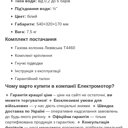
Тиск води:
від 0,2 до 6 барів
Під'єднання води:
½”
Цвет:
білий
Габарити:
540×320×170 мм
Вага:
7,5 кг
Комплект постачання
Газова колонка Левівська Т4460
Комплект кріплення
Гнучкі підводки
Інструкція з експлуатації
Гарантійний талон
Чому варто купити в компанії Електромотор?
🔹
Гарантія кращої ціни
– ціни на сайті не остаточні,
ви
можете торгуватися
! 🔹
Ексклюзивні умови для
військових
— у нас діють спеціальні знижки. 🔹
Швидка
доставка по Україні
— оперативне надсилання замовлень
до будь-якого регіону. 🔹
Офіційна гарантія
— тільки
сертифікована продукція з гарантією. 🔹
Консультація
фахівців
— наші менеджери допоможуть підібрати ідеальний