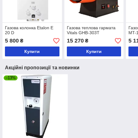
Газова колонка Etalon E
Газова теплова гармата
Газо
20 D
Vitals GHB-303Т
MT-1
5 800
15 270
5 1
₴
₴
Купити
Купити
Акційні пропозиції та новинки
–13%