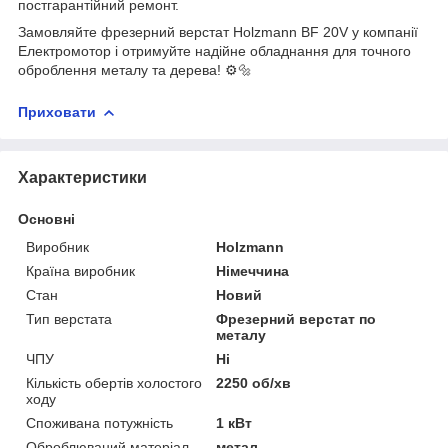
постгарантійний ремонт.
Замовляйте фрезерний верстат Holzmann BF 20V у компанії
Електромотор і отримуйте надійне обладнання для точного
оброблення металу та дерева! ⚙️🔩
Приховати
Характеристики
Основні
Виробник
Holzmann
Країна виробник
Німеччина
Стан
Новий
Тип верстата
Фрезерний верстат по
металу
ЧПУ
Ні
Кількість обертів холостого
2250 об/хв
ходу
Споживана потужність
1 кВт
Оброблюваний матеріал
метал