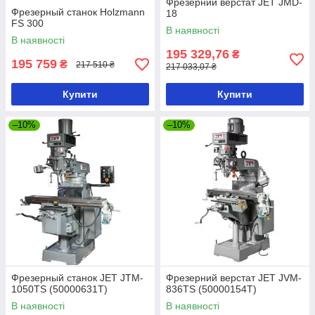
Фрезерний верстат JET JMD-
Фрезерный станок Holzmann
18
FS 300
В наявності
В наявності
195 329,76
₴
195 759
₴
217 510 ₴
217 033,07 ₴
Купити
Купити
–10%
–10%
Фрезерный станок JET JTM-
Фрезерний верстат JET JVM-
1050TS (50000631T)
836TS (50000154T)
В наявності
В наявності