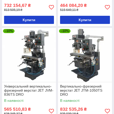
732 154,67
464 084,20
₴
₴
813 505,19 ₴
515 649,11 ₴
Купити
Купити
–10%
–10%
Універсальний вертикально-
Вертикально-фрезерний
фрезерний верстат JET JVM-
верстат JET JTM-1050TS
836TS DRO
DRO
В наявності
В наявності
565 510,83
832 535,26
₴
₴
628 345,37 ₴
925 039,18 ₴