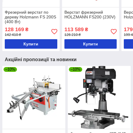
Фрезерний верстат по
Верстат фрезерний
Верс
дереву Holzmann FS 200S
HOLZMANN FS200 (230V)
Hol
(400 Вт)
128 169
113 589
179
₴
₴
142 410 ₴
126 210 ₴
199 4
Купити
Купити
Акційні пропозиції та новинки
–10%
–10%