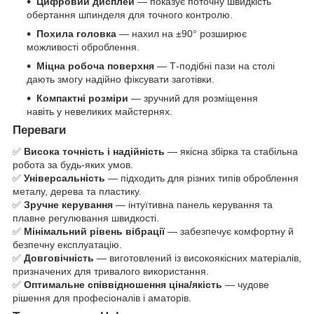
Цифровий дисплей
— показує поточну швидкість
обертання шпинделя для точного контролю.
Похила головка
— нахил на ±90° розширює
можливості оброблення.
Міцна робоча поверхня
— Т-подібні пази на столі
дають змогу надійно фіксувати заготівки.
Компактні розміри
— зручний для розміщення
навіть у невеликих майстернях.
Переваги
✅
Висока точність і надійність
— якісна збірка та стабільна
робота за будь-яких умов.
✅
Універсальність
— підходить для різних типів оброблення
металу, дерева та пластику.
✅
Зручне керування
— інтуїтивна панель керування та
плавне регулювання швидкості.
✅
Мінімальний рівень вібрації
— забезпечує комфортну й
безпечну експлуатацію.
✅
Довговічність
— виготовлений із високоякісних матеріалів,
призначених для тривалого використання.
✅
Оптимальне співвідношення ціна/якість
— чудове
рішення для професіоналів і аматорів.