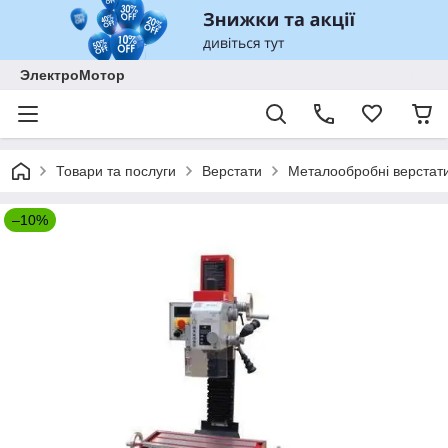
ЭлектроМотор
Товари та послуги
Верстати
Металообробні верстат
–10%