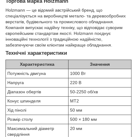
Торгова марка Holzmann
Holzmann — це відомий австрійський бренд, що
спеціалізується на виробництві метало- та деревообробних
верстатів, будівельного та промислового обладнання.
Компанія випускає надійну техніку, що відповідає суворим
європейським стандартам якості. Holzmann поєднує
інноваційні технології з традиційною надійністю,
забезпечуючи своїм клієнтам найкраще обладнання.
Технічні характеристики
Характеристика
Значення
Потужність двигуна
1000 Вт
Напруга
220 В
Діапазон обертів
50-2250 об/хв
Конус шпинделя
MT2
Хід пінолі
50 мм
Розмір столу
500 × 180 мм
Максимальний діаметр
20 мм
свердління