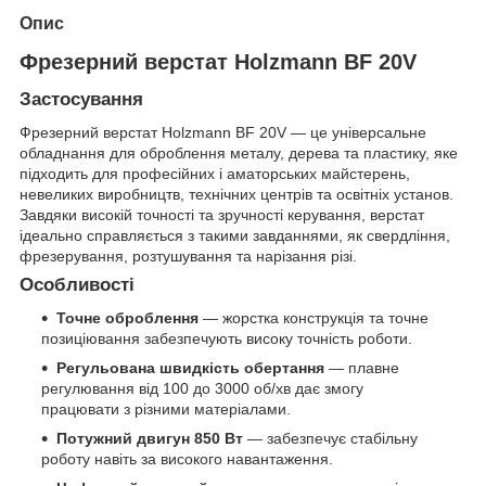
Опис
Фрезерний верстат Holzmann BF 20V
Застосування
Фрезерний верстат Holzmann BF 20V — це універсальне
обладнання для оброблення металу, дерева та пластику, яке
підходить для професійних і аматорських майстерень,
невеликих виробництв, технічних центрів та освітніх установ.
Завдяки високій точності та зручності керування, верстат
ідеально справляється з такими завданнями, як свердління,
фрезерування, розтушування та нарізання різі.
Особливості
Точне оброблення
— жорстка конструкція та точне
позиціювання забезпечують високу точність роботи.
Регульована швидкість обертання
— плавне
регулювання від 100 до 3000 об/хв дає змогу
працювати з різними матеріалами.
Потужний двигун 850 Вт
— забезпечує стабільну
роботу навіть за високого навантаження.