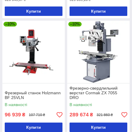
Купити
Купити
–10%
–10%
Фрезерно-свердлильний
Фрезерный станок Holzmann
верстат Cormak ZX 7055
BF 25VLN
DRO
В наявності
В наявності
96 939
289 674
₴
₴
107 710 ₴
321 860 ₴
Купити
Купити