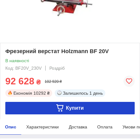
Фрезерний верстат Holzmann BF 20V
В наявності
Код: BF20V_230V
Роздріб
92 628
₴
102 920 ₴
Економія
10292 ₴
Залишилось
1 день
Купити
Опис
Характеристики
Доставка
Оплата
Умови п