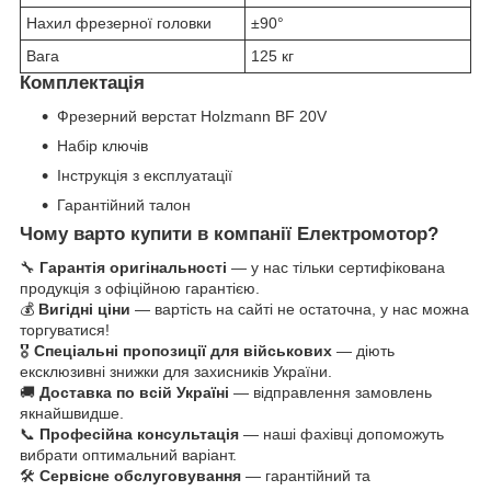
Нахил фрезерної головки
±90°
Вага
125 кг
Комплектація
Фрезерний верстат Holzmann BF 20V
Набір ключів
Інструкція з експлуатації
Гарантійний талон
Чому варто купити в компанії Електромотор?
🔧
Гарантія оригінальності
— у нас тільки сертифікована
продукція з офіційною гарантією.
💰
Вигідні ціни
— вартість на сайті не остаточна, у нас можна
торгуватися!
🎖
Спеціальні пропозиції для військових
— діють
ексклюзивні знижки для захисників України.
🚚
Доставка по всій Україні
— відправлення замовлень
якнайшвидше.
📞
Професійна консультація
— наші фахівці допоможуть
вибрати оптимальний варіант.
🛠
Сервісне обслуговування
— гарантійний та