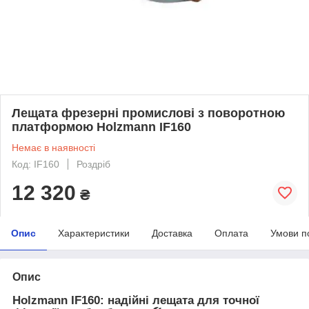
Лещата фрезерні промислові з поворотною
платформою Holzmann IF160
Немає в наявності
Код: IF160
Роздріб
12 320
₴
Опис
Характеристики
Доставка
Оплата
Умови п
Опис
Holzmann IF160: надійні лещата для точної