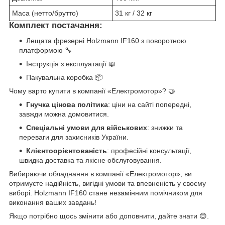
Маса (нетто/брутто)
31 кг / 32 кг
Комплект постачання:
Лещата фрезерні Holzmann IF160 з поворотною
платформою 🔧
Інструкція з експлуатації 📖
Пакувальна коробка 📦
Чому варто купити в компанії «Електромотор»? 🤝
Гнучка цінова політика
: ціни на сайті попередні,
завжди можна домовитися.
Спеціальні умови для військових
: знижки та
переваги для захисників України.
Клієнтоорієнтованість
: професійні консультації,
швидка доставка та якісне обслуговування.
Вибираючи обладнання в компанії «Електромотор», ви
отримуєте надійність, вигідні умови та впевненість у своєму
виборі. Holzmann IF160 стане незамінним помічником для
виконання ваших завдань!
Якщо потрібно щось змінити або доповнити, дайте знати 😊.