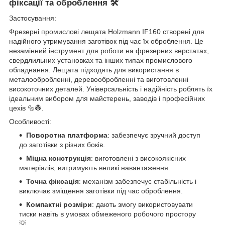
фіксації та оброблення 🛠️
Застосування:
Фрезерні промислові лещата Holzmann IF160 створені для
надійного утримування заготівок під час їх оброблення. Це
незамінний інструмент для роботи на фрезерних верстатах,
свердлильних установках та інших типах промислового
обладнання. Лещата підходять для використання в
металообробленні, деревообробленні та виготовленні
високоточних деталей. Універсальність і надійність роблять їх
ідеальним вибором для майстерень, заводів і професійних
цехів 🔩👷.
Особливості:
Поворотна платформа
: забезпечує зручний доступ
до заготівки з різних боків.
Міцна конструкція
: виготовлені з високоякісних
матеріалів, витримують великі навантаження.
Точна фіксація
: механізм забезпечує стабільність і
виключає зміщення заготівки під час оброблення.
Компактні розміри
: дають змогу використовувати
тиски навіть в умовах обмеженого робочого простору
💡.