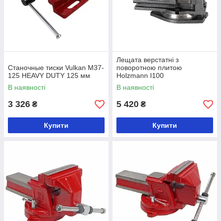
Лещата верстатні з
Станочные тиски Vulkan M37-
поворотною плитою
125 HEAVY DUTY 125 мм
Holzmann I100
В наявності
В наявності
3 326
5 420
₴
₴
Купити
Купити