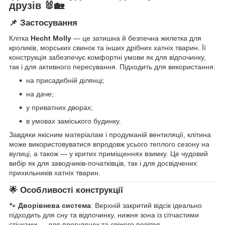
друзів 🐰🏡
📌 Застосування
Клітка
Hecht Molly
— це затишна й безпечна жилетка для
кроликів, морських свинок та інших дрібних хатніх тварин. Її
конструкція забезпечує комфортні умови як для відпочинку,
так і для активного пересування. Підходить для використання:
на присадибній ділянці;
на даче;
у приватних дворах;
в умовах заміського будинку.
Завдяки якісним матеріалам і продуманій вентиляції, клітина
може використовуватися впродовж усього теплого сезону на
вулиці, а також — у критих приміщеннях взимку. Це чудовий
вибір як для заводчиків-початківців, так і для досвідчених
прихильників хатніх тварин.
🌟 Особливості конструкції
🐾
Дворівнева система
: Верхній закритий відсік ідеально
підходить для сну та відпочинку, нижня зона із сітчастими
стінками — для прогулянок та свіжого повітря.