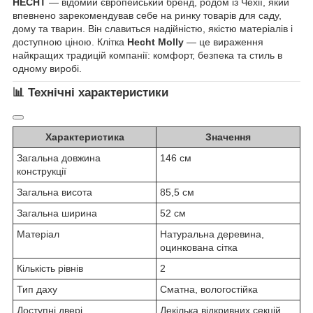
HECHT
— відомий європейський бренд, родом із Чехії, який
впевнено зарекомендував себе на ринку товарів для саду,
дому та тварин. Він славиться надійністю, якістю матеріалів і
доступною ціною. Клітка
Hecht Molly
— це вираження
найкращих традицій компанії: комфорт, безпека та стиль в
одному виробі.
📊 Технічні характеристики
Характеристика
Значення
Загальна довжина
146 см
конструкції
Загальна висота
85,5 см
Загальна ширина
52 см
Матеріал
Натуральна деревина,
оцинкована сітка
Кількість рівнів
2
Тип даху
Сматна, вологостійка
Доступні двері
Декілька відкривних секцій