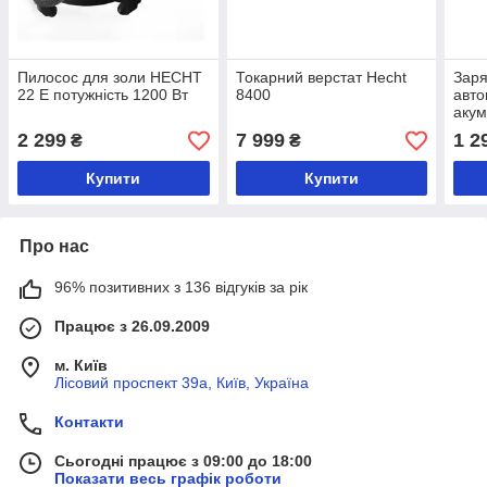
Пилосос для золи HECHT
Токарний верстат Hecht
Заря
22 E потужність 1200 Вт
8400
авто
акум
2 299
7 999
1 2
₴
₴
Купити
Купити
Про нас
96% позитивних з 136 відгуків за рік
Працює з 26.09.2009
м. Київ
Лісовий проспект 39а, Київ, Україна
Контакти
Сьогодні працює з 09:00 до 18:00
Показати весь графік роботи