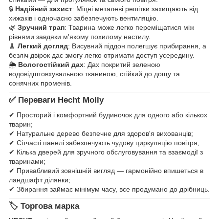
🔒
Надійний захист
: Міцні металеві решітки захищають від
хижаків і одночасно забезпечують вентиляцію.
🌿
Зручний трап
: Тварина може легко переміщатися між
рівнями завдяки м'якому похилому настилу.
🧹
Легкий догляд
: Висувний піддон полегшує прибирання, а
безліч двірок дає змогу легко отримати доступ усередину.
🌦
Вологостійкий дах
: Дах покритий зеленою
водовідштовхувальною тканиною, стійкий до дощу та
сонячних променів.
✅ Переваги Hecht Molly
✔ Просторий і комфортний будиночок для одного або кількох
тварин;
✔ Натуральне дерево безпечне для здоров'я вихованців;
✔ Сітчасті панелі забезпечують чудову циркуляцію повітря;
✔ Кілька дверей для зручного обслуговування та взаємодії з
тваринами;
✔ Привабливий зовнішній вигляд — гармонійно впишеться в
ландшафт ділянки;
✔ Збирання займає мінімум часу, все продумано до дрібниць.
🏷 Торгова марка