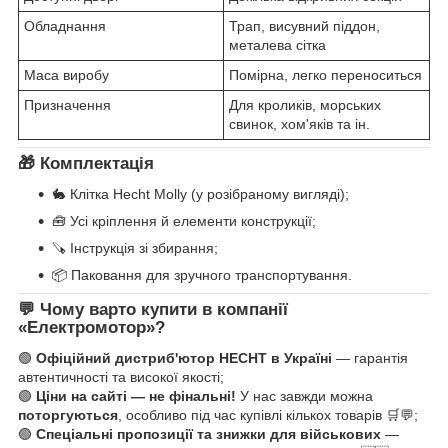
Обладнання
Трап, висувний піддон,
металева сітка
Маса виробу
Помірна, легко переноситься
Призначення
Для кроликів, морських
свинок, хом'яків та ін.
🎁 Комплектація
🐇 Клітка Hecht Molly (у розібраному вигляді);
🧰 Усі кріплення й елементи конструкції;
🪚 Інструкція зі збирання;
📦 Паковання для зручного транспортування.
💬 Чому варто купити в компанії
«Електромотор»?
🟢
Офіційний дистриб'ютор HECHT в Україні
— гарантія
автентичності та високої якості;
🟢
Ціни на сайті — не фінальні!
У нас завжди можна
поторгуються
, особливо під час купівлі кількох товарів 🛒💬;
🟢
Спеціальні пропозиції та знижки для військових
—