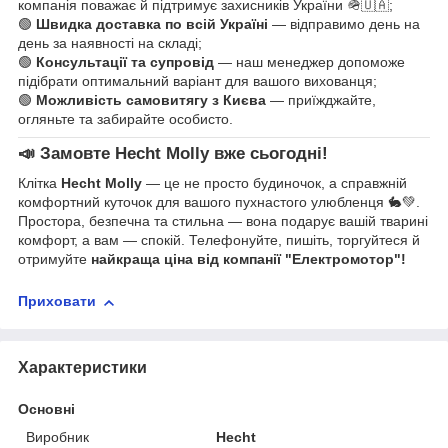
компанія поважає й підтримує захисників України 🪖🇺🇦;
🟢
Швидка доставка по всій Україні
— відправимо день на
день за наявності на складі;
🟢
Консультації та супровід
— наш менеджер допоможе
підібрати оптимальний варіант для вашого вихованця;
🟢
Можливість самовитягу з Києва
— приїжджайте,
огляньте та забирайте особисто.
📣 Замовте Hecht Molly вже сьогодні!
Клітка
Hecht Molly
— це не просто будиночок, а справжній
комфортний куточок для вашого пухнастого улюбленця 🐇💚.
Простора, безпечна та стильна — вона подарує вашій тварині
комфорт, а вам — спокій. Телефонуйте, пишіть, торгуйтеся й
отримуйте
найкраща ціна від компанії "Електромотор"!
Приховати
Характеристики
Основні
Виробник
Hecht