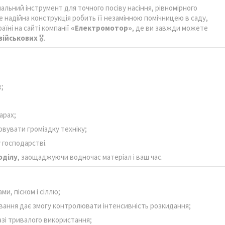
альний інструмент для точного посіву насіння, рівномірного
ле надійна конструкція робить її незамінною помічницею в саду,
аїні на сайті компанії
«Електромотор»
, де ви завжди можете
військових
🎖️.
х;
арах;
вувати громіздку техніку;
 господарстві.
оділу
, заощаджуючи водночас матеріал і ваш час.
и, піском і сіллю;
ання дає змогу контролювати інтенсивність розкидання;
зі тривалого використання;