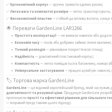
✅
Ергономічний корпус
— зручно тримати однією рукою;
✅
Легка вага та компактні розміри
— легко транспортувати, 
✅
Високоякісний пластик
— стійкий до впливу вологи, сонця 
🌟 Переваги GardenLine LAR1266
Простота експлуатації
— не вимагає навичок або додатк
Економія часу
— посів або добриво займає лічені хвилини;
Точний розподіл
— рівномірне покриття всієї площі;
Надійність
— довговічний пластиковий корпус;
Компактність
— легко поміщається в багажнику, коморі аб
Універсальне застосування
— працює цілий рік: навесні, 
🏷️ Торгова марка GardenLine
GardenLine
— це відомий європейський бренд, який заслужив д
довговічності та розумної ціни
. Продукція GardenLine розроб
пропонуючи
прості та ефективні рішення для сільського г
— яскравий представник цього підходу.