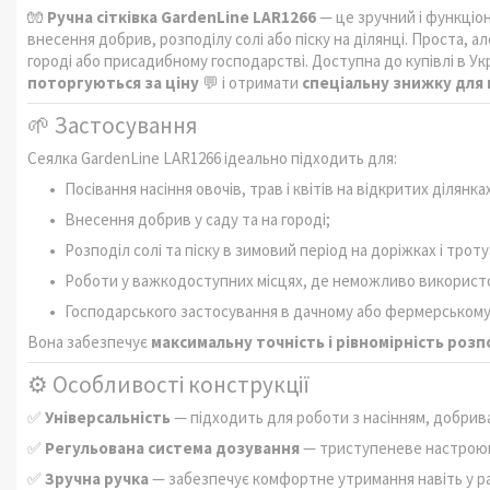
🧤
Ручна сітківка GardenLine LAR1266
— це зручний і функціон
внесення добрив, розподілу солі або піску на ділянці. Проста, а
городі або присадибному господарстві. Доступна до купівлі в Укр
поторгуються за ціну
💬 і отримати
спеціальну знижку для 
🌱 Застосування
Сеялка GardenLine LAR1266 ідеально підходить для:
Посівання насіння овочів, трав і квітів на відкритих ділянка
Внесення добрив у саду та на городі;
Розподіл солі та піску в зимовий період на доріжках і троту
Роботи у важкодоступних місцях, де неможливо використо
Господарського застосування в дачному або фермерському
Вона забезпечує
максимальну точність і рівномірність розп
⚙️ Особливості конструкції
✅
Універсальність
— підходить для роботи з насінням, добривам
✅
Регульована система дозування
— триступеневе настроюв
✅
Зручна ручка
— забезпечує комфортне утримання навіть у ра