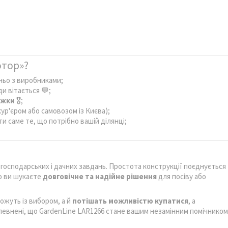
отор»?
ьо з виробниками;
и вітається 💬;
ижки
🎖️;
ур'єром або самовозом із Києва);
 саме те, що потрібно вашій ділянці;
я господарських і дачних завдань. Простота конструкції поєднується
о ви шукаєте
довговічне та надійне рішення
для посіву або
можуть із вибором, а й
потішать можливістю купатися
, а
 впевнені, що GardenLine LAR1266 стане вашим незамінним помічником