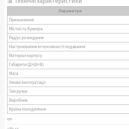
📊 Технічні характеристики
Параметри
Призначення
Місткість бункера
Радіус розкидання
Настроювання інтенсивності подавання
Матеріал корпусу
Габарити (Д×Ш×В)
Маса
Умови експлуатації
Тип ручки
Виробник
Країна походження