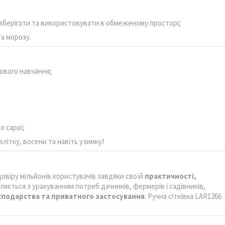
зберігати та використовувати в обмеженому просторі;
та морозу.
ового навчання;
о сараї;
влітку, восени та навіть узимку!
овіру мільйонів користувачів завдяки своїй
практичності,
ляється з урахуванням потреб дачників, фермерів і садівників,
осподарства та приватного застосування
. Ручна сітківка LAR1266