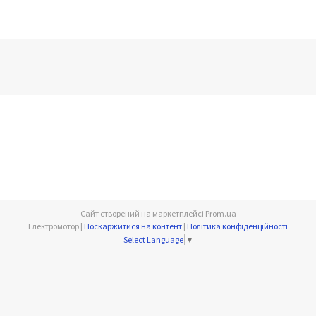
Сайт створений на маркетплейсі
Prom.ua
Електромотор |
Поскаржитися на контент
|
Політика конфіденційності
Select Language
▼