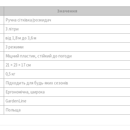
Значення
Ручна сітківка/розкидач
3 літри
від 1,8 м до 3,6 м
3 режими
Міцний пластик, стійкий до погоди
21 × 23 × 17 см
0,5 кг
Підходить для будь-яких сезонів
Ергономічна, широка
GardenLine
Польща