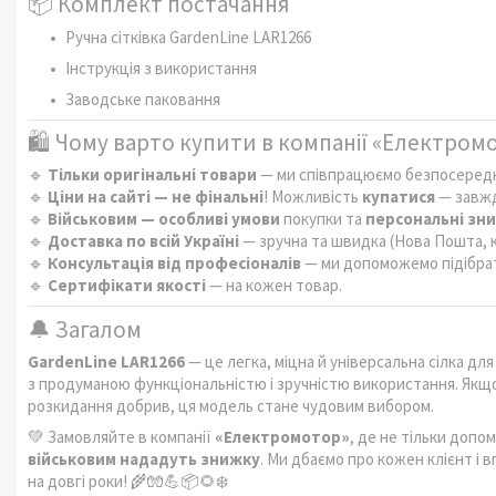
📦 Комплект постачання
Ручна сітківка GardenLine LAR1266
Інструкція з використання
Заводське паковання
🛍️ Чому варто купити в компанії «Електром
🔹
Тільки оригінальні товари
— ми співпрацюємо безпосередн
🔹
Ціни на сайті — не фінальні
! Можливість
купатися
— завжд
🔹
Військовим — особливі умови
покупки та
персональні зн
🔹
Доставка по всій Україні
— зручна та швидка (Нова Пошта, к
🔹
Консультація від професіоналів
— ми допоможемо підібрати
🔹
Сертифікати якості
— на кожен товар.
🔔 Загалом
GardenLine LAR1266
— це легка, міцна й універсальна сілка дл
з продуманою функціональністю і зручністю використання. Якщ
розкидання добрив, ця модель стане чудовим вибором.
💚 Замовляйте в компанії
«Електромотор»
, де не тільки допо
військовим нададуть знижку
. Ми дбаємо про кожен клієнт і
на довгі роки! 🌾🧤💪📦🌻❄️