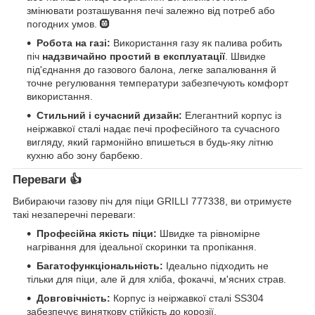
змінювати розташування печі залежно від потреб або
погодних умов. 🛞
Робота на газі:
Використання газу як палива робить
піч
надзвичайно простий в експлуатації
. Швидке
під'єднання до газового балона, легке запалювання й
точне регулювання температури забезпечують комфорт
використання.
Стильний і сучасний дизайн:
Елегантний корпус із
неіржавкої сталі надає печі професійного та сучасного
вигляду, який гармонійно впишеться в будь-яку літню
кухню або зону барбекю.
Переваги 👍
Вибираючи газову піч для піци GRILLI 777338, ви отримуєте
такі незаперечні переваги:
Професійна якість піци:
Швидке та рівномірне
нагрівання для ідеальної скоринки та пропікання.
Багатофункціональність:
Ідеально підходить не
тільки для піци, але й для хліба, фокаччі, м'ясних страв.
Довговічність:
Корпус із неіржавкої сталі SS304
забезпечує виняткову стійкість до корозії.