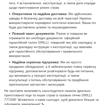
печі, її встановлення, експлуатації, а також дати поради
щодо приготування різних страв.
Оперативна та надійна доставка:
Ми здійснюємо
швидку й безпечну доставку на всій території України,
використовуючи перевірені логістичні компанії. Ваша піч
буде доставлена цілими та неушкодженими.
Повний пакет документів:
Разом із товаром ви
отримаєте всі необхідні документи: офіційний
гарантійний талон GRILLI, товарний чек або накладну, а
також докладну інструкцію з експлуатації, що важливо
для гарантійного обслуговування і правильного
використання.
Надійна сервісна підтримка:
Ми не просто
продаємо обладнання, а й забезпечуємо повну сервісну
підтримку, допомагаючи розв'язувати будь-які питання,
що виникають у процесі експлуатації, а також
консультації з питань обслуговування та придбання
оригінальних запчастин і аксесуарів.
Не проґавте можливість насолодитися смаком ідеально
приготованої піци та інших страв із газовою піччю GRILLI
777338! Зв'яжетеся з нами сьогодні, щоб дізнатися більше та
оформити замовлення! 📞