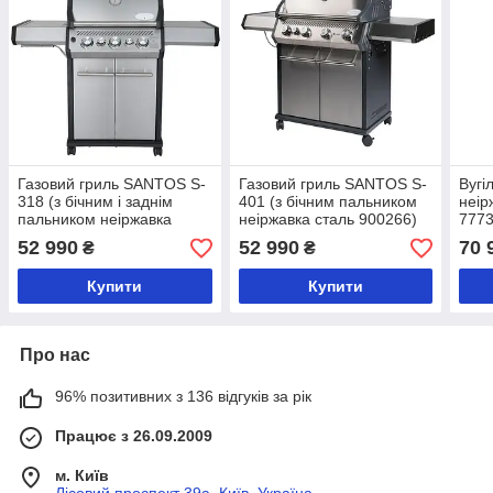
Газовий гриль SANTOS S-
Газовий гриль SANTOS S-
Вугі
318 (з бічним і заднім
401 (з бічним пальником
неір
пальником неіржавка
неіржавка сталь 900266)
777
сталь 900280)
52 990
52 990
70 
₴
₴
Купити
Купити
Про нас
96% позитивних з 136 відгуків за рік
Працює з 26.09.2009
м. Київ