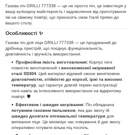
Газова піч GRILLI 777338 — це не просто піч, це інвестиція у
вашу кулінарну майстерність і задоволення від приготування
їжі на свіжому повітрі, що приносить смак Італії прямо до
вашого столу.
Особливості ✨
Газова піч для піци GRILLI 777338 — це продуманий до
дрібниць пристрій, що поєднує функціональність,
довговічність і зручність використання:
Професійна якість виготовлення:
Корпус печі
повністю виготовлений з
високоякісної неіржавкої
сталі SS304
. Цей матеріал відомий своєю винятковою
довговічністю, стійкістю до корозії, іржі та високих
температур
, що гарантує довгий термін експлуатації
печі навіть за інтенсивного використання на відкритому
повітрі. 🛡️
Ефективне і швидке нагрівання:
Піч обладнана
потужним газовим пальником
, яка дає змогу їй
швидко досягати оптимальної температури
для
випікання піци. Це мінімізує час очікування й дає змогу
оперативно готувати кілька піц поспіль.