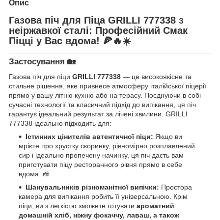
Опис
Газова піч для Піца GRILLI 777338 з
неіржавкої сталі: Професійний Смак
Піцці у Вас вдома! 🍕🔥☀️
Застосування 🏡
Газова піч для піци
GRILLI 777338
— це високоякісне та
стильне рішення, яке привнесе атмосферу італійської піцерії
прямо у вашу літню кухню або на терасу. Поєднуючи в собі
сучасні технології та класичний підхід до випікання, ця піч
гарантує ідеальний результат за лічені хвилини. GRILLI
777338 ідеально підходить для:
Істинних цінителів автентичної піци:
Якщо ви
мрієте про хрустку скоринку, рівномірно розплавлений
сир і ідеально пропечену начинку, ця піч дасть вам
приготувати піцу ресторанного рівня прямо в себе
вдома. 🧀
Шанувальників різноманітної випічки:
Простора
камера для випікання робить її універсальною. Крім
піци, ви з легкістю зможете готувати
ароматний
домашній хліб, ніжну фокаччу, лаваш, а також