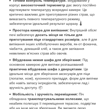
Точний контроль температури:
Вбудований у
корпус
високоточний термометр
дає змогу постійно
відстежувати температуру всередині камери. Це
критично важливо для приготування різних страв, що
вимагають певного температурного режиму,
забезпечуючи ідеальний результат щоразу. 🌡️
Простора камера для випікання:
Внутрішній обсяг
печі забезпечує
досить місця не тільки для
приготування піци стандартних розмірів
, але й для
випікання інших хлібобулочних виробів, як-от фокачча,
чіабатта, домашній хліб, а також для запікання
невеликих м'ясних страв або овочів.
Вбудована нижня шафа для зберігання:
Під
основною камерою для випічки розташований
практична вбудована шафа з дверцятами
. Це
ідеальне місце для зберігання аксесуарів для піци
(лопатки, ножі), кухонного приладдя, форм для випічки
або навіть запасу інгредієнтів, забезпечуючи лад і
зручність доступу. 📦
Мобільність і зручність переміщення:
Піч
обладнана
транспортувальними колесами
, що
неабияк полегшує її переміщення терасою, подвір'ям
або на інше місце зберігання. Ви зможете легко