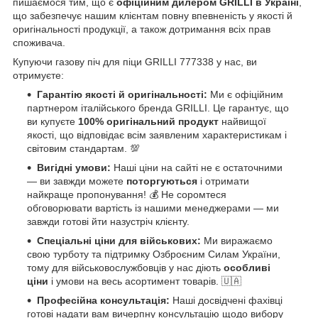
пишаємося тим, що є
офіційним дилером GRILLI в Україні
,
що забезпечує нашим клієнтам повну впевненість у якості й
оригінальності продукції, а також дотримання всіх прав
споживача.
Купуючи газову піч для піци GRILLI 777338 у нас, ви
отримуєте:
Гарантію якості й оригінальності:
Ми є офіційним
партнером італійського бренда GRILLI. Це гарантує, що
ви купуєте
100% оригінальний продукт
найвищої
якості, що відповідає всім заявленим характеристикам і
світовим стандартам. 💯
Вигідні умови:
Наші ціни на сайті не є остаточними
— ви завжди можете
поторгуються
і отримати
найкраще пропонування! 💰 Не соромтеся
обговорювати вартість із нашими менеджерами — ми
завжди готові йти назустріч клієнту.
Спеціальні ціни для військових:
Ми виражаємо
свою турботу та підтримку Озброєним Силам України,
тому для військовослужбовців у нас діють
особливі
ціни
і умови на весь асортимент товарів. 🇺🇦
Професійна консультація:
Наші досвідчені фахівці
готові надати вам вичерпну консультацію щодо вибору