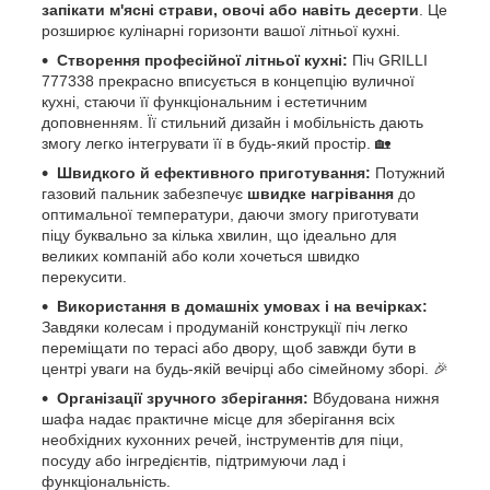
запікати м'ясні страви, овочі або навіть десерти
. Це
розширює кулінарні горизонти вашої літньої кухні.
Створення професійної літньої кухні:
Піч GRILLI
777338 прекрасно вписується в концепцію вуличної
кухні, стаючи її функціональним і естетичним
доповненням. Її стильний дизайн і мобільність дають
змогу легко інтегрувати її в будь-який простір. 🏡
Швидкого й ефективного приготування:
Потужний
газовий пальник забезпечує
швидке нагрівання
до
оптимальної температури, даючи змогу приготувати
піцу буквально за кілька хвилин, що ідеально для
великих компаній або коли хочеться швидко
перекусити.
Використання в домашніх умовах і на вечірках:
Завдяки колесам і продуманій конструкції піч легко
переміщати по терасі або двору, щоб завжди бути в
центрі уваги на будь-якій вечірці або сімейному зборі. 🎉
Організації зручного зберігання:
Вбудована нижня
шафа надає практичне місце для зберігання всіх
необхідних кухонних речей, інструментів для піци,
посуду або інгредієнтів, підтримуючи лад і
функціональність.