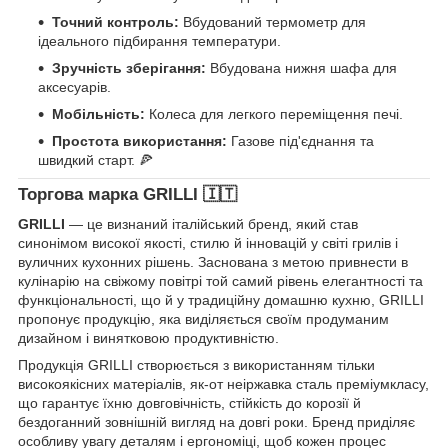
Точний контроль:
Вбудований термометр для
ідеального підбирання температури.
Зручність зберігання:
Вбудована нижня шафа для
аксесуарів.
Мобільність:
Колеса для легкого переміщення печі.
Простота використання:
Газове під'єднання та
швидкий старт. 🍕
Торгова марка GRILLI 🇮🇹
GRILLI
— це визнаний італійський бренд, який став
синонімом високої якості, стилю й інновацій у світі грилів і
вуличних кухонних рішень. Заснована з метою привнести в
кулінарію на свіжому повітрі той самий рівень елегантності та
функціональності, що й у традиційну домашню кухню, GRILLI
пропонує продукцію, яка виділяється своїм продуманим
дизайном і винятковою продуктивністю.
Продукція GRILLI створюється з використанням тільки
високоякісних матеріалів, як-от неіржавка сталь преміумкласу,
що гарантує їхню довговічність, стійкість до корозії й
бездоганний зовнішній вигляд на довгі роки. Бренд приділяє
особливу увагу деталям і ергономіці, щоб кожен процес