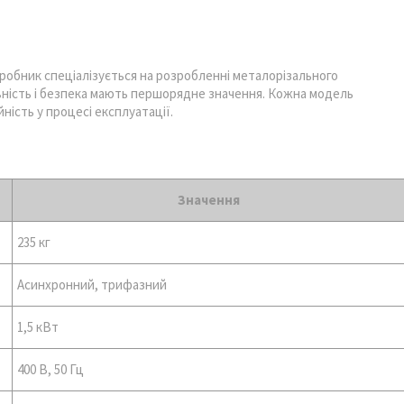
Виробник спеціалізується на розробленні металорізального
вність і безпека мають першорядне значення. Кожна модель
ність у процесі експлуатації.
Значення
235 кг
Асинхронний, трифазний
1,5 кВт
400 В, 50 Гц