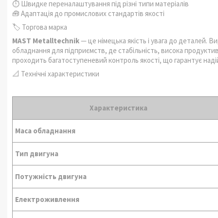
⏱️ Швидке переналаштування під різні типи матеріалів
🧰 Адаптація до промислових стандартів якості
🏷️ Торгова марка
MAST Metalltechnik
— це німецька якість і увага до деталей. 
обладнання для підприємств, де стабільність, висока продукти
проходить багатоступеневий контроль якості, що гарантує надій
📐 Технічні характеристики
Характеристика
Маса обладнання
Тип двигуна
Потужність двигуна
Електроживлення