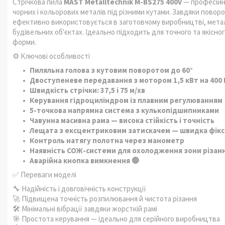
Стрічкова пила
MAST Metalltechnik M-BS275 400V
— професійн
чорних і кольорових металів під різними кутами. Завдяки поворотн
ефективно використовується в заготовчому виробництві, метал
будівельних об'єктах. Ідеально підходить для точного та якісно
форми.
⚙️ Ключові особливості
Пиляльна голова з кутовим поворотом до 60°
Двоступеневе передавання з мотором 1,5 кВт на 400 
Швидкість стрічки: 37,5 і 75 м/хв
Керування гідроциліндром із плавним регулюванням
5-точкова напрямна система з кулькопідшипниками
Чавунна масивна рама — висока стійкість і точність
Лещата з ексцентриковим затискачем — швидка фікса
Контроль натягу полотна через манометр
Наявність СОЖ-системи для охолодження зони різан
Аварійна кнопка вимкнення 🔴
✅ Переваги моделі
🔧 Надійність і довговічність конструкції
🚀 Підвищена точність розпилювання й чистота різання
🛠️ Мінімальні вібрації завдяки жорсткій рамі
🎯 Простота керування — ідеально для серійного виробництва