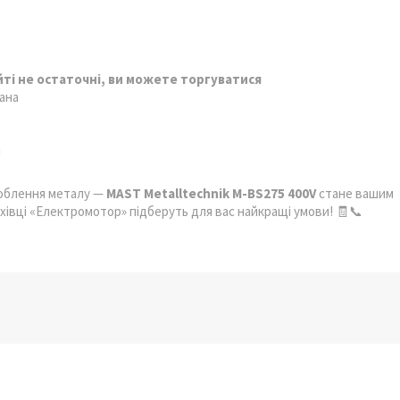
айті не остаточні, ви можете торгуватися
ана
я
роблення металу —
MAST Metalltechnik M-BS275 400V
стане вашим
ахівці «Електромотор» підберуть для вас найкращі умови! 🧾📞