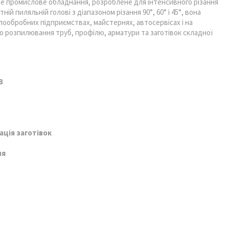
е промислове обладнання, розроблене для інтенсивного різання
ій пиляльній голові з діапазоном різання 90°, 60° і 45°, вона
ообробних підприємствах, майстернях, автосервісах і на
го розпилювання труб, профілю, арматури та заготівок складної
В
ція заготівок
ня