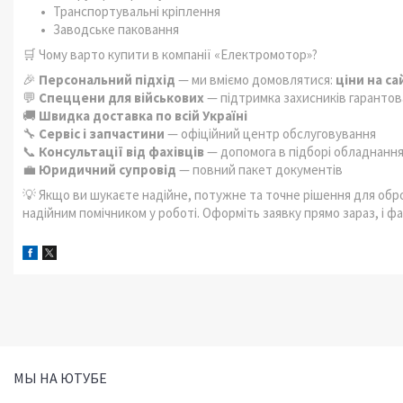
Транспортувальні кріплення
Заводське паковання
🛒 Чому варто купити в компанії «Електромотор»?
🎉
Персональний підхід
— ми вміємо домовлятися:
ціни на с
💬
Спеццени для військових
— підтримка захисників гарантов
🚚
Швидка доставка по всій Україні
🔧
Сервіс і запчастини
— офіційний центр обслуговування
📞
Консультації від фахівців
— допомога в підборі обладнанн
💼
Юридичний супровід
— повний пакет документів
💡 Якщо ви шукаєте надійне, потужне та точне рішення для об
надійним помічником у роботі. Оформіть заявку прямо зараз, і ф
МЫ НА ЮТУБЕ