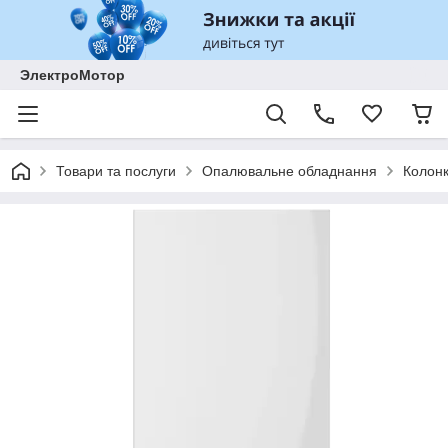
ЭлектроМотор
Товари та послуги
Опалювальне обладнання
Колонк