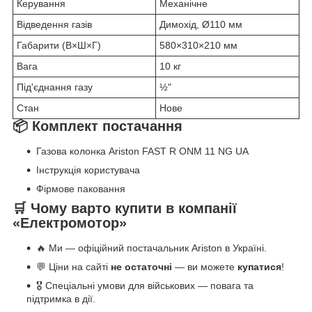
Керування
Механічне
Відведення газів
Димохід, Ø110 мм
Габарити (В×Ш×Г)
580×310×210 мм
Вага
10 кг
Під'єднання газу
½"
Стан
Нове
📦 Комплект постачання
Газова колонка Ariston FAST R ONM 11 NG UA
Інструкція користувача
Фірмове паковання
🛒 Чому варто купити в компанії
«Електромотор»
🔥 Ми — офіційний постачальник Ariston в Україні.
💬 Ціни на сайті
не остаточні
— ви можете
купатися
!
🎖 Спеціальні умови для військових — повага та
підтримка в дії.