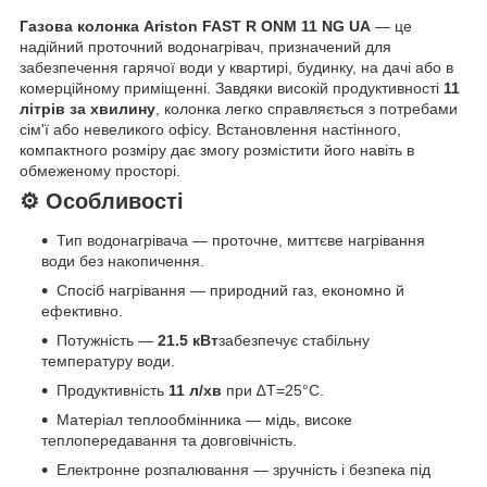
Газова колонка Ariston FAST R ONM 11 NG UA
— це
надійний проточний водонагрівач, призначений для
забезпечення гарячої води у квартирі, будинку, на дачі або в
комерційному приміщенні. Завдяки високій продуктивності
11
літрів за хвилину
, колонка легко справляється з потребами
сім'ї або невеликого офісу. Встановлення настінного,
компактного розміру дає змогу розмістити його навіть в
обмеженому просторі.
⚙ Особливості
Тип водонагрівача — проточне, миттєве нагрівання
води без накопичення.
Спосіб нагрівання — природний газ, економно й
ефективно.
Потужність —
21.5 кВт
забезпечує стабільну
температуру води.
Продуктивність
11 л/хв
при ∆T=25°C.
Матеріал теплообмінника — мідь, високе
теплопередавання та довговічність.
Електронне розпалювання — зручність і безпека під