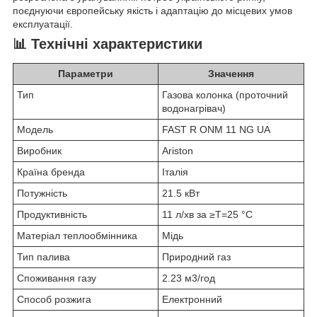
поєднуючи європейську якість і адаптацію до місцевих умов
експлуатації.
📊 Технічні характеристики
Параметри
Значення
Тип
Газова колонка (проточний
водонагрівач)
Модель
FAST R ONM 11 NG UA
Виробник
Ariston
Країна бренда
Італія
Потужність
21.5 кВт
Продуктивність
11 л/хв за ≥T=25 °C
Матеріал теплообмінника
Мідь
Тип палива
Природний газ
Споживання газу
2.23 м3/год
Способ розжига
Електронний