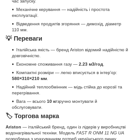
час запуску.
Механічне керування — надійність і простота
експлуатації.
Відведення продуктів згоряння — димохід, діаметр
110 мм.
💡 Переваги
Італійська якість — бренд Ariston відомий надійністю й
довговічністю.
Економне споживання газу —
2.23 м3/год
.
Компактні розміри — легко вписується в інтер'єр:
580×310×210 мм
.
Надійний теплообмінник — мідь стійка до корозії та
перегрівання.
Вага — всього
10 кг
зручно монтувати й
обслуговувати.
🏷 Торгова марка
Ariston
— італійський бренд, один із лідерів у виробництві
водонагрівальної техніки. Модель
FAST R ONM 11 NG UA
розроблена з урахуванням потреб українського ринку,