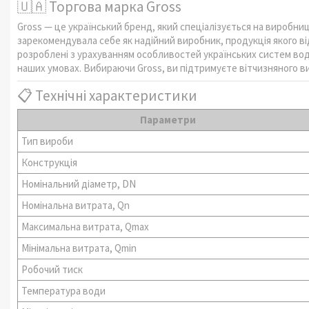
🇺🇦 Торгова марка Gross
Gross — це український бренд, який спеціалізується на виробни
зарекомендувала себе як надійний виробник, продукція якого в
розроблені з урахуванням особливостей українських систем вод
наших умовах. Вибираючи Gross, ви підтримуєте вітчизняного ви
📋 Технічні характеристики
Параметри
Тип вироби
Конструкція
Номінальний діаметр, DN
Номінальна витрата, Qn
Максимальна витрата, Qmax
Мінімальна витрата, Qmin
Робочий тиск
Температура води