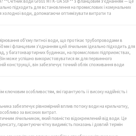
и? **Счітник води Gross MTK-UA 50F** з фланцовим з'єднанням — це
ально підходить для встановлення на промислових і комунальних
ня холодної води, допомагаючи оптимізувати витрати та
мірювання об'єму питної води, що протікає трубопроводами в
0 мм і фланцевим з'єднанням цей лічильник ідеально підходить для
д, у багатоквартирних будинках, на промислових підприємствах,
. Він може успішно використовуватися як для первинного
йній конструкції, він забезпечує точний облік споживання води
м ключовим особливостям, які гарантують її високу надійність і
льника забезпечує рівномірний вплив потоку води на крильчатку,
 особливо за високих витрат.
тичним лічильником, який повністю відокремлений від води. Це
нсату, гарантуючи чітку видимість показань і довгий термін