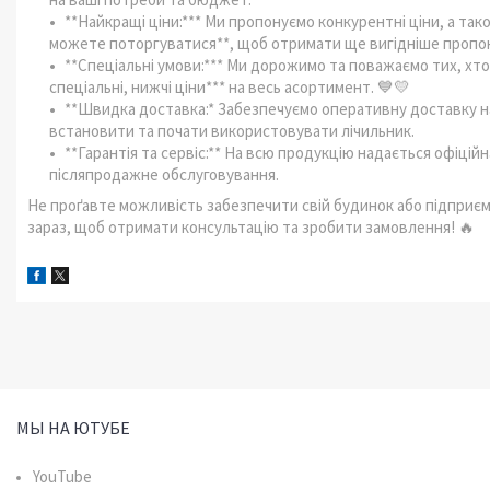
**Найкращі ціни:*** Ми пропонуємо конкурентні ціни, а також
можете поторгуватися**, щоб отримати ще вигідніше пропо
**Спеціальні умови:*** Ми дорожимо та поважаємо тих, хто 
спеціальні, нижчі ціни*** на весь асортимент. 💙💛
**Швидка доставка:* Забезпечуємо оперативну доставку на
встановити та почати використовувати лічильник.
**Гарантія та сервіс:** На всю продукцію надається офіцій
післяпродажне обслуговування.
Не проґавте можливість забезпечити свій будинок або підприє
зараз, щоб отримати консультацію та зробити замовлення! 🔥
МЫ НА ЮТУБЕ
YouTube