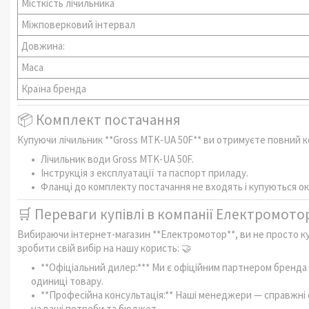
Місткість лічильника
Міжповерковий інтервал
Довжина:
Маса
Країна бренда
📦 Комплект постачання
Купуючи лічильник **Gross MTK-UA 50F** ви отримуєте повний к
Лічильник води Gross MTK-UA 50F.
Інструкція з експлуатації та паспорт приладу.
Фланці до комплекту постачання не входять і купуються о
🛒 Переваги купівлі в компанії Електромото
Вибираючи інтернет-магазин **Електромотор**, ви не просто ку
зробити свій вибір на нашу користь: 🤝
**Офіціальний дилер:*** Ми є офіційним партнером бренда Gr
одиниці товару.
**Професійна консультація:** Наші менеджери — справжні 
на ваші потреби та бюджет.