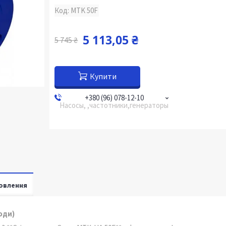
Код:
MTK 50F
5 113,05 ₴
5 745 ₴
Купити
+380 (96) 078-12-10
Насосы, ,частотники,генераторы
овлення
оди)