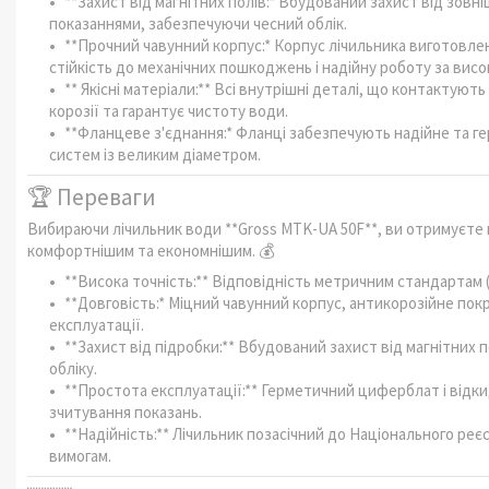
**Захист від магнітних полів:* Вбудований захист від зовн
показаннями, забезпечуючи чесний облік.
**Прочний чавунний корпус:* Корпус лічильника виготовлени
стійкість до механічних пошкоджень і надійну роботу за висок
** Якісні матеріали:** Всі внутрішні деталі, що контактують
корозії та гарантує чистоту води.
**Фланцеве з'єднання:* Фланці забезпечують надійне та 
систем із великим діаметром.
🏆 Переваги
Вибираючи лічильник води **Gross MTK-UA 50F**, ви отримуєте н
комфортнішим та економнішим. 💰
**Висока точність:** Відповідність метричним стандартам (
**Довговість:* Міцний чавунний корпус, антикорозійне пок
експлуатації.
**Захист від підробки:** Вбудований захист від магнітних
обліку.
**Простота експлуатації:** Герметичний циферблат і відк
зчитування показань.
**Надійність:** Лічильник позасічний до Національного реє
вимогам.