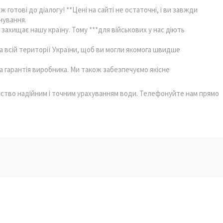
 готові до діалогу! **Цені на сайті не остаточні, і ви завжди
нування.
захищає нашу країну. Тому ***для військових у нас діють
 всій території України, щоб ви могли якомога швидше
на гарантія виробника. Ми також забезпечуємо якісне
мство надійним і точним урахуванням води. Телефонуйте нам прямо