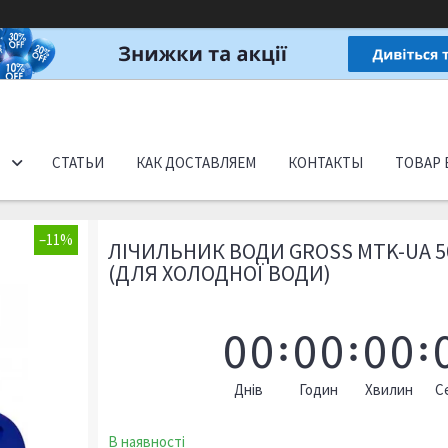
СТАТЬИ
КАК ДОСТАВЛЯЕМ
КОНТАКТЫ
ТОВАР 
–11%
ЛІЧИЛЬНИК ВОДИ GROSS MTK-UA 
(ДЛЯ ХОЛОДНОЇ ВОДИ)
0
0
0
0
0
0
Днів
Годин
Хвилин
С
В наявності