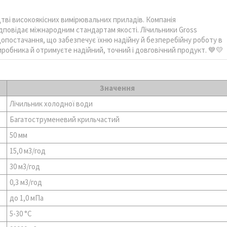
цтві високоякісних вимірювальних приладів. Компанія
ідповідає міжнародним стандартам якості. Лічильники Gross
опостачання, що забезпечує їхню надійну й безперебійну роботу в
робника й отримуєте надійний, точний і довговічний продукт. 💙💛
Значення
Лічильник холодної води
Багатоструменевий крильчастий
50 мм
15,0 м3/год
30 м3/год
0,3 м3/год
до 1,0 мПа
5-30 °C