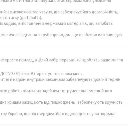
ішнього магнітного впливу запобігає спробам маніпулювання
й із високоякісного чавуну, що забезпечує його довговічність,
ого тиску (до 1.0 мПа).
 із водою, виготовлені з неіржавких матеріалів, що запобігає
герметичне з'єднання з трубопроводом, що особливо важливо для
е просто прилад, а цілий набір переваг, які зроблять ваше життя
ДСТУ 3580, клас В) гарантує точні показання.
риття й надійні внутрішні механізми забезпечують довгий термін
 полів робить лічильник надійним інструментом комерційного
идна кришка захищають від пошкоджень і забезпечують зручність
стру України, що підтверджує його відповідність усім нормам і