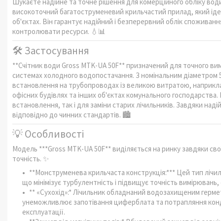
Шукаєте надійне та точне рішення для комерційного обліку вод
високоточний багатоструменевий крильчастий прилад, який іде
об'єктах. Він гарантує надійний і безперервний облік споживан
контролювати ресурси. 💧📊
🛠️ Застосування
**Счітник води Gross MTK-UA 50F** призначений для точного ви
системах холодного водопостачання. З номінальним діаметром 5
встановлення на трубопроводах із великою витратою, наприкла
офісних будівлях та інших об'єктах комунального господарства
встановлення, так і для заміни старих лічильників. Завдяки наді
відповідно до чинних стандартів. 🏙️
💡 Особливості
Модель ***Gross MTK-UA 50F** виділяється на ринку завдяки свої
точність. ✨
**Монструменева крильчаста конструкція:*** Цей тип лічи
що мінімізує турбулентність і підвищує точність вимірювань,
** «Сухохід»:* Лічильник обладнаний водозахищеним герме
унеможливлює запотівання циферблата та потрапляння конде
експлуатації.