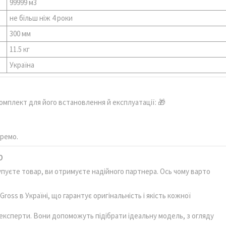
99999 м3
не більш ніж 4 роки
300 мм
11.5 кг
Україна
омплект для його встановлення й експлуатації: 🎁
кремо.
р
пуєте товар, ви отримуєте надійного партнера. Ось чому варто
oss в Україні, що гарантує оригінальність і якість кожної
експерти. Вони допоможуть підібрати ідеальну модель, з огляду