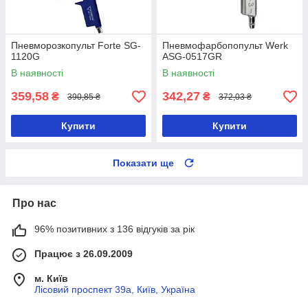
Пневморозкопульт Forte SG-
Пневмофарбопопульт Werk
1120G
ASG-0517GR
В наявності
В наявності
359,58
342,27
₴
₴
390,85 ₴
372,03 ₴
Купити
Купити
Показати ще
Про нас
96% позитивних з 136 відгуків за рік
Працює з 26.09.2009
м. Київ
Лісовий проспект 39а, Київ, Україна