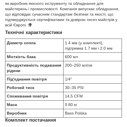
як виробник якісного інструменту та обладнання для
майстерень і промисловості. Компанія випускає обладнання,
що відповідає сучасним стандартам безпеки та якості, що
підтверджується сертифікатами та довірою тисяч майстрів у
всій Європі. 🌍
Технічні характеристики
Діаметр сопла
1.4 мм (у комплекті),
підтримка 1.7 мм і 2.0 мм
Місткість бака
600 мл
Продуктивність подавання
200–250 мл/хв
рідини
Під'єднання повітря
1/4"
Робочий тиск
30–35 PSI
Споживання повітря
14,5 CFM
Маса
0.80 кг
Виробник
Bass Polska
Комплект постачання