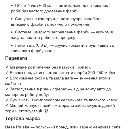
Об'єм бачка 600 мл — оптимально для тривалих
робіт без частого додавання фарби.
Спеціальна конструкція резервуара запобігає
витіканню фарби за похилого положення.
Система швидкого заправлення фарби — економія
часу та чистота робочого процесу.
Легка вага (0.8 кг) — зручно тримати в руці навіть за
тривалого фарбування.
Переваги
✔ Ідеальне розпилення без патьоків і бризок.
✔ Висока продуктивність за витрати фарби 200-250 мл/хв.
✔ Ергономічна форма та мала вага — зниження втоми
майстра.
✔ Застосування в різних сферах — від ремонту авто до
малярних робіт у побуті.
✔ Сумісність із компресором середнього та високого класу.
✔ Міцний корпус і надійні матеріали забезпечують довгий
термін експлуатації. 🛠️
Торгова марка
Bass Polska
— польський бренд, який зарекомендував себе