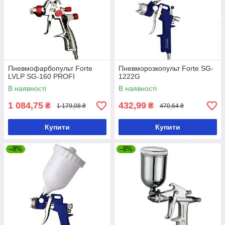
Пневмофарбопульт Forte
Пневморозкопульт Forte SG-
LVLP SG-160 PROFI
1222G
В наявності
В наявності
1 084,75
432,99
₴
₴
1 179,08 ₴
470,64 ₴
Купити
Купити
–8%
–8%