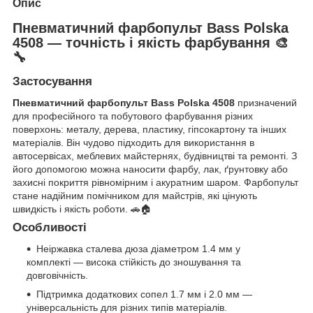
Опис
Пневматичний фарбопульт Bass Polska
4508 — точність і якість фарбування 🎨
🔧
Застосування
Пневматичний фарбопульт Bass Polska 4508
призначений
для професійного та побутового фарбування різних
поверхонь: металу, дерева, пластику, гіпсокартону та інших
матеріалів. Він чудово підходить для використання в
автосервісах, меблевих майстернях, будівництві та ремонті. З
його допомогою можна наносити фарбу, лак, ґрунтовку або
захисні покриття рівномірним і акуратним шаром. Фарбопульт
стане надійним помічником для майстрів, які цінують
швидкість і якість роботи. 🚗🏠
Особливості
Неіржавка сталева дюза діаметром 1.4 мм у
комплекті — висока стійкість до зношування та
довговічність.
Підтримка додаткових сопел 1.7 мм і 2.0 мм —
універсальність для різних типів матеріалів.