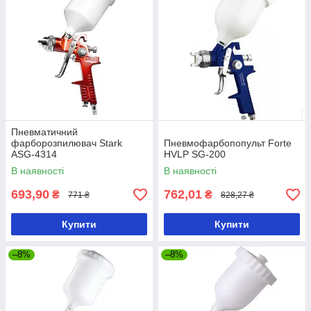
Пневматичний
фарборозпилювач Stark
Пневмофарбопопульт Forte
ASG-4314
HVLP SG-200
В наявності
В наявності
693,90
762,01
₴
₴
771 ₴
828,27 ₴
Купити
Купити
–8%
–8%