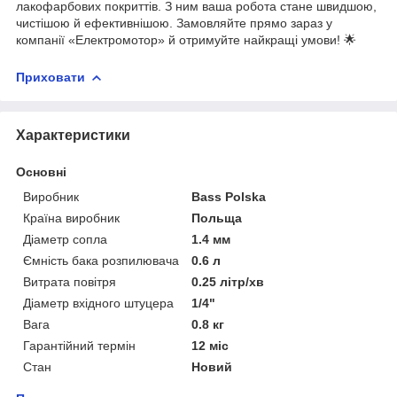
лакофарбових покриттів. З ним ваша робота стане швидшою,
чистішою й ефективнішою. Замовляйте прямо зараз у
компанії «Електромотор» й отримуйте найкращі умови! 🌟
Приховати
Характеристики
Основні
Виробник
Bass Polska
Країна виробник
Польща
Діаметр сопла
1.4 мм
Ємність бака розпилювача
0.6 л
Витрата повітря
0.25 літр/хв
Діаметр вхідного штуцера
1/4"
Вага
0.8 кг
Гарантійний термін
12 міс
Стан
Новий