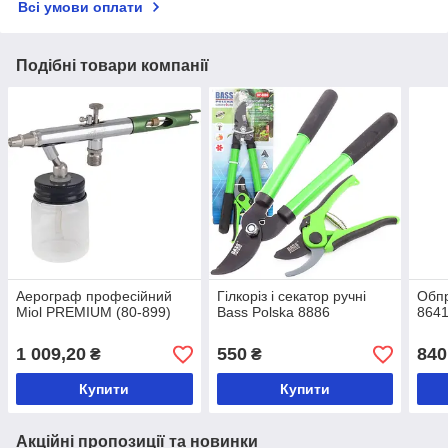
Всі умови оплати
Подібні товари компанії
Аерограф професійний
Гілкоріз і секатор ручні
Обпр
Miol PREMIUM (80-899)
Bass Polska 8886
864
1 009,20
550
840
₴
₴
Купити
Купити
Акційні пропозиції та новинки