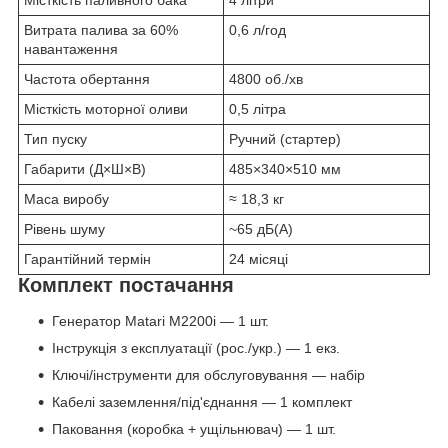
Місткість паливного бака
4 літри
Витрата палива за 60%
0,6 л/год
навантаження
Частота обертання
4800 об./хв
Місткість моторної оливи
0,5 літра
Тип пуску
Ручний (стартер)
Габарити (Д×Ш×В)
485×340×510 мм
Маса виробу
≈ 18,3 кг
Рівень шуму
~65 дБ(А)
Гарантійний термін
24 місяці
Комплект постачання
Генератор Matari M2200i — 1 шт.
Інструкція з експлуатації (рос./укр.) — 1 екз.
Ключі/інструменти для обслуговування — набір
Кабелі заземлення/під'єднання — 1 комплект
Паковання (коробка + ущільнювач) — 1 шт.