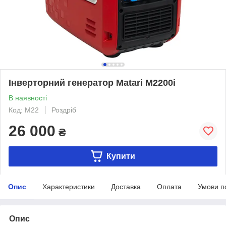
Інверторний генератор Matari M2200i
В наявності
Код: M22
Роздріб
26 000
₴
Купити
Опис
Характеристики
Доставка
Оплата
Умови п
Опис