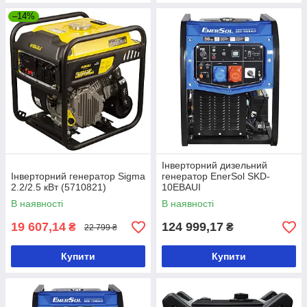
–14%
Інверторний дизельний
Інверторний генератор Sigma
генератор EnerSol SKD-
2.2/2.5 кВт (5710821)
10EBAUI
В наявності
В наявності
19 607,14
124 999,17
₴
₴
22 799 ₴
Купити
Купити