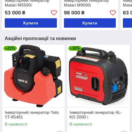
Інверторний генератор
Інверторний генератор
Інве
Matari M5500i
Matari M9000i
Mata
53 000
98 000
63 
₴
₴
Купити
Купити
Акційні пропозиції та новинки
–21%
–16%
Інверторний генератор Yato
Інверторний генератор AL-
YT-85481
KO 2000 i
В наявності
В наявності