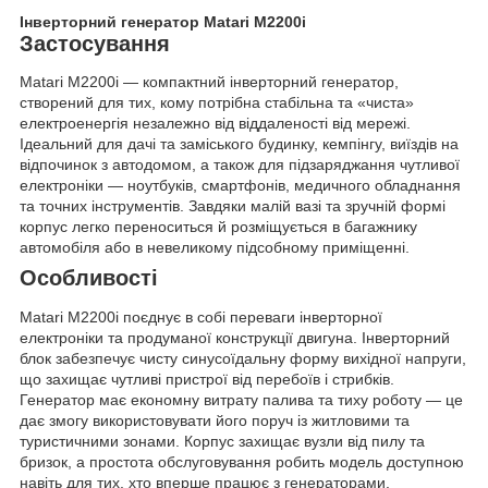
Інверторний генератор Matari M2200i
Застосування
Matari M2200i — компактний інверторний генератор,
створений для тих, кому потрібна стабільна та «чиста»
електроенергія незалежно від віддаленості від мережі.
Ідеальний для дачі та заміського будинку, кемпінгу, виїздів на
відпочинок з автодомом, а також для підзаряджання чутливої
електроніки — ноутбуків, смартфонів, медичного обладнання
та точних інструментів. Завдяки малій вазі та зручній формі
корпус легко переноситься й розміщується в багажнику
автомобіля або в невеликому підсобному приміщенні.
Особливості
Matari M2200i поєднує в собі переваги інверторної
електроніки та продуманої конструкції двигуна. Інверторний
блок забезпечує чисту синусоїдальну форму вихідної напруги,
що захищає чутливі пристрої від перебоїв і стрибків.
Генератор має економну витрату палива та тиху роботу — це
дає змогу використовувати його поруч із житловими та
туристичними зонами. Корпус захищає вузли від пилу та
бризок, а простота обслуговування робить модель доступною
навіть для тих, хто вперше працює з генераторами.