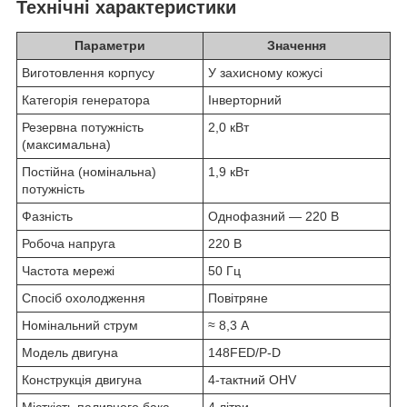
Технічні характеристики
Параметри
Значення
Виготовлення корпусу
У захисному кожусі
Категорія генератора
Інверторний
Резервна потужність
2,0 кВт
(максимальна)
Постійна (номінальна)
1,9 кВт
потужність
Фазність
Однофазний — 220 В
Робоча напруга
220 В
Частота мережі
50 Гц
Спосіб охолодження
Повітряне
Номінальний струм
≈ 8,3 А
Модель двигуна
148FED/P-D
Конструкція двигуна
4-тактний OHV