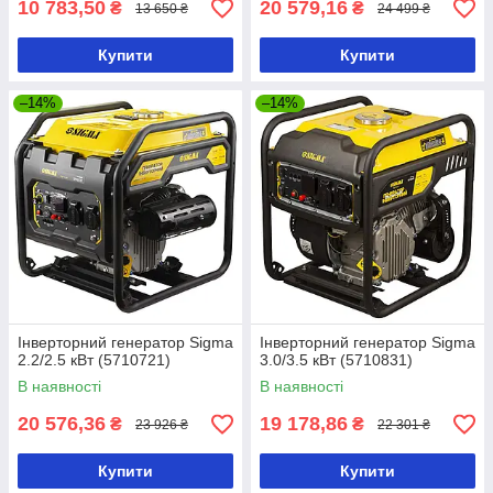
10 783,50
20 579,16
₴
₴
13 650 ₴
24 499 ₴
Купити
Купити
–14%
–14%
Інверторний генератор Sigma
Інверторний генератор Sigma
2.2/2.5 кВт (5710721)
3.0/3.5 кВт (5710831)
В наявності
В наявності
20 576,36
19 178,86
₴
₴
23 926 ₴
22 301 ₴
Купити
Купити