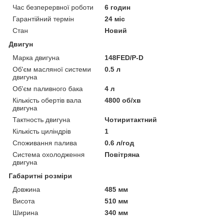
Час безперервної роботи
6 годин
Гарантійний термін
24 міс
Стан
Новий
Двигун
Марка двигуна
148FED/P-D
Об'єм масляної системи
0.5 л
двигуна
Об'єм паливного бака
4 л
Кількість обертів вала
4800 об/хв
двигуна
Тактность двигуна
Чотиритактний
Кількість циліндрів
1
Споживання палива
0.6 л/год
Система охолодження
Повітряна
двигуна
Габаритні розміри
Довжина
485 мм
Висота
510 мм
Ширина
340 мм