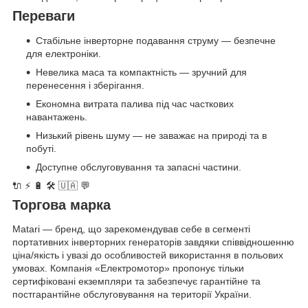
Переваги
Стабільне інверторне подавання струму — безпечне
для електроніки.
Невелика маса та компактність — зручний для
перенесення і зберігання.
Економна витрата палива під час часткових
навантажень.
Низький рівень шуму — не заважає на природі та в
побуті.
Доступне обслуговування та запасні частини.
🔌 ⚡️ 🔋 🛠️ 🇺🇦 💬
Торгова марка
Matari — бренд, що зарекомендував себе в сегменті
портативних інверторних генераторів завдяки співвідношенню
ціна/якість і увазі до особливостей використання в польових
умовах. Компанія «Електромотор» пропонує тільки
сертифіковані екземпляри та забезпечує гарантійне та
постгарантійне обслуговування на території України.