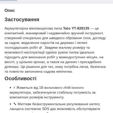
Опис
Застосування
Акумуляторна мініланцюгова пила
Yato YT-828135
— це
компактний, маневровий і надзвичайно зручний інструмент,
створений спеціально для швидкого обрізання гілок, догляду
за садом, видалення наростів на деревах і легких
господарських робіт 🌿. Завдяки малому розміру та
можливості експлуатації однією рукою пилка ідеально
підходить для виконання робіт у важкодоступних місцях, на
висоті, у щільних кронах, а також на дачних і присадибних
ділянках. Це рішення для тих, кому потрібна легка, безпечна
та повністю автономна садова мініпилка.
Особливості
⚡ Живиться від 18-вольтового літій-іонного
акумулятора, забезпечуючи стабільну потужність за
компактних розмірів інструменту.
🔧 Миттєве безінструментальне регулювання натягу
ланцюга системою SDS дає можливість обслуговувати