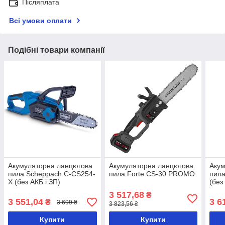
Післяплата
Всі умови оплати
Подібні товари компанії
Акумуляторна ланцюгова
Акумуляторна ланцюгова
Акум
пила Scheppach C-CS254-
пила Forte CS-30 PROMO
пила
X (без АКБ і ЗП)
(без 
3 517,68
₴
3 551,04
3 6
₴
3 699 ₴
3 823,56 ₴
Купити
Купити