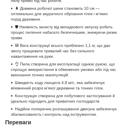
пилу прямо під час роботи.
🌲 Довжина робочої шини становить 10 см —
оптимально для акуратного обрізання гілок і м'яких
порід деревини.
🛡 Наявність захисту від випадкового запуску робить
процес пиляння набагато безпечнішим, знижуючи ризик
травм.
🎒 Вага конструкції всього приблизно 1,1 кг, що дає
змогу працювати тривалий час без сильного
навантаження на руки.
👌 Пила створена для експлуатації однією рукою, що
спрощує використання в обмежених умовах або під час
виконання точних маніпуляцій.
Швидкість ходу ланцюга 4,8 м/с, яка забезпечує
впевнений розріз м'якої деревини та тонких гілок.
Конструкція створена для побутового застосування й
ідеально підходить для приватних господарств.
Надійне поперечне розташування двигуна забезпечує
збалансованість і контроль над інструментом.
Переваги