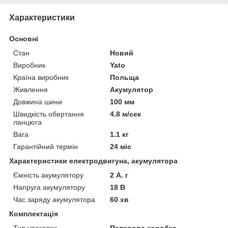
Характеристики
Основні
Стан
Новий
Виробник
Yato
Країна виробник
Польща
Живлення
Акумулятор
Довжина шини
100 мм
Швидкість обертання
4.8 м/сек
ланцюга
Вага
1.1 кг
Гарантійний термін
24 міс
Характеристики електродвигуна, акумулятора
Ємність акумулятору
2 А. г
Напруга акумулятору
18 В
Час заряду акумулятора
60 хв
Комплектація
Тип упаковки
Паперова коробка