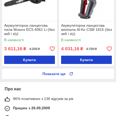
Акумуляторна ланцюгова
Акумуляторна ланцюгова
пила Mowox ECS 4062 Li (без
мініпила Al-Ko CSM 1815 (без
акб і з/у)
акб і з/у)
В наявності
В наявності
3 611,16
4 031,16
₴
₴
4 299 ₴
4 799 ₴
Купити
Купити
Показати ще
Про нас
96% позитивних з 136 відгуків за рік
Працює з 26.09.2009