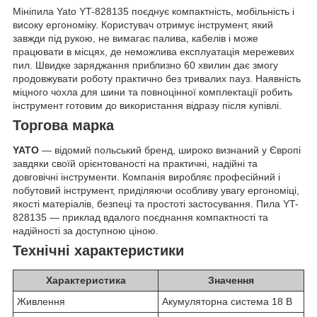
Мініпила Yato YT-828135 поєднує компактність, мобільність і
високу ергономіку. Користувач отримує інструмент, який
завжди під рукою, не вимагає палива, кабелів і може
працювати в місцях, де неможлива експлуатація мережевих
пил. Швидке заряджання приблизно 60 хвилин дає змогу
продовжувати роботу практично без тривалих пауз. Наявність
міцного чохла для шини та повноцінної комплектації робить
інструмент готовим до використання відразу після купівлі.
Торгова марка
YATO
— відомий польський бренд, широко визнаний у Європі
завдяки своїй орієнтованості на практичні, надійні та
довговічні інструменти. Компанія виробляє професійний і
побутовий інструмент, приділяючи особливу увагу ергономіці,
якості матеріалів, безпеці та простоті застосування. Пила YT-
828135 — приклад вдалого поєднання компактності та
надійності за доступною ціною.
Технічні характеристики
Характеристика
Значення
Живлення
Акумуляторна система 18 В