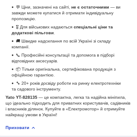
💬 Ціни, зазначені на сайті,
не є остаточними
— ви
завжди можете купатися й отримати індивідуальну
пропозицію.
🎖 Для військових надаються
спеціальні ціни та
додаткові пільгови
.
🚚 Швидке надсилання по всій Україні зі складу
компанії.
📞 Професійні консультації та допомога в підборі
відповідних аксесуарів.
📦 Тільки оригінальна, сертифікована продукція з
офіційною гарантією.
🔧 20+ років досвіду роботи на ринку електротехніки
та садового інструменту.
Yato YT-828135
— це компактна, легка та надійна мініпила,
що ідеально підходить для приватних користувачів, садівників
і власників ділянок. Купуйте в «Електромотор» й отримуйте
найкращі умови в Україні!
Приховати