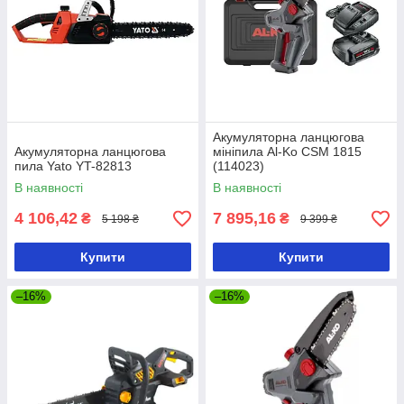
Акумуляторна ланцюгова
Акумуляторна ланцюгова
мініпила Al-Ko CSM 1815
пила Yato YT-82813
(114023)
В наявності
В наявності
4 106,42
7 895,16
₴
₴
5 198 ₴
9 399 ₴
Купити
Купити
–16%
–16%