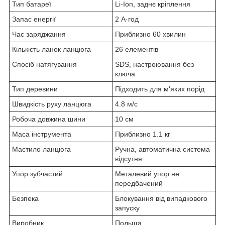
Тип батареї
Li-Ion, заднє кріплення
Запас енергії
2 А·год
Час заряджання
Приблизно 60 хвилин
Кількість ланок ланцюга
26 елементів
Спосіб натягування
SDS, настроювання без
ключа
Тип деревини
Підходить для м'яких порід
Швидкість руху ланцюга
4.8 м/с
Робоча довжина шини
10 см
Маса інструмента
Приблизно 1.1 кг
Мастило ланцюга
Ручна, автоматична система
відсутня
Упор зубчастий
Металевий упор не
передбачений
Безпека
Блокування від випадкового
запуску
Виробник
Польща