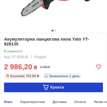
Акумуляторна ланцюгова пила Yato YT-
828135
В наявності
Код: YT-828135
Роздріб
2 986,20
₴
3 780 ₴
Економія
793.80 ₴
Залишилось
1 день
Купити
Опис
Характеристики
Доставка
Оплата
Умови п