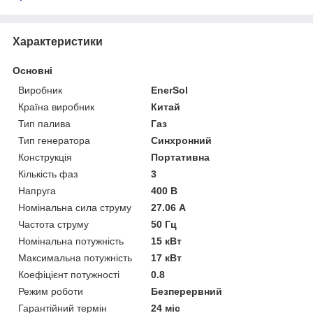
Характеристики
Основні
Виробник
EnerSol
Країна виробник
Китай
Тип палива
Газ
Тип генератора
Синхронний
Конструкція
Портативна
Кількість фаз
3
Напруга
400 В
Номінальна сила струму
27.06 А
Частота струму
50 Гц
Номінальна потужність
15 кВт
Максимальна потужність
17 кВт
Коефіцієнт потужності
0.8
Режим роботи
Безперервний
Гарантійний термін
24 міс