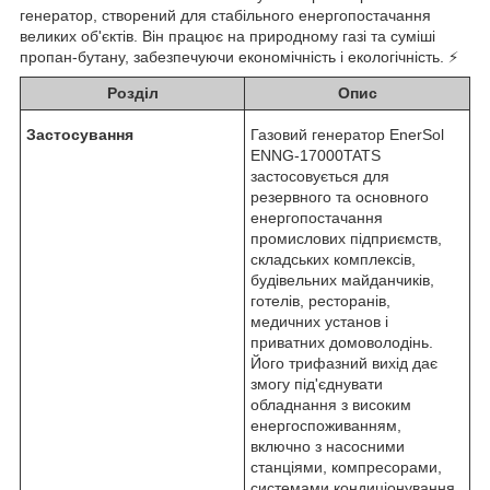
генератор, створений для стабільного енергопостачання
великих об'єктів. Він працює на природному газі та суміші
пропан-бутану, забезпечуючи економічність і екологічність. ⚡
Розділ
Опис
Застосування
Газовий генератор EnerSol
ENNG-17000TATS
застосовується для
резервного та основного
енергопостачання
промислових підприємств,
складських комплексів,
будівельних майданчиків,
готелів, ресторанів,
медичних установ і
приватних домоволодінь.
Його трифазний вихід дає
змогу під'єднувати
обладнання з високим
енергоспоживанням,
включно з насосними
станціями, компресорами,
системами кондиціонування