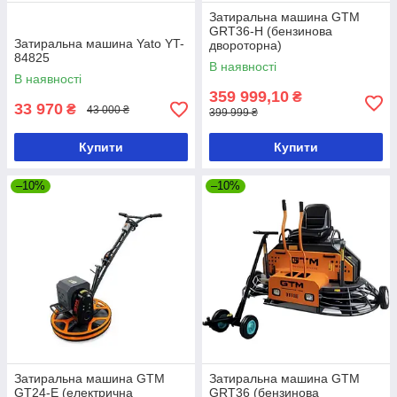
Затиральна машина GTM
GRT36-H (бензинова
Затиральна машина Yato YT-
двороторна)
84825
В наявності
В наявності
359 999,10
₴
33 970
₴
43 000 ₴
399 999 ₴
Купити
Купити
–10%
–10%
Затиральна машина GTM
Затиральна машина GTM
GT24-E (електрична
GRT36 (бензинова