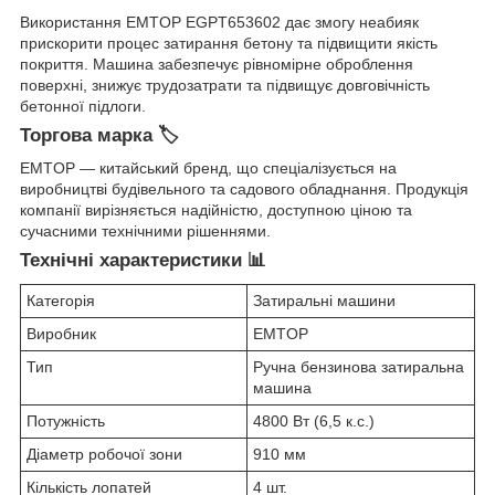
Використання EMTOP EGPT653602 дає змогу неабияк
прискорити процес затирання бетону та підвищити якість
покриття. Машина забезпечує рівномірне оброблення
поверхні, знижує трудозатрати та підвищує довговічність
бетонної підлоги.
Торгова марка 🏷️
EMTOP — китайський бренд, що спеціалізується на
виробництві будівельного та садового обладнання. Продукція
компанії вирізняється надійністю, доступною ціною та
сучасними технічними рішеннями.
Технічні характеристики 📊
Категорія
Затиральні машини
Виробник
EMTOP
Тип
Ручна бензинова затиральна
машина
Потужність
4800 Вт (6,5 к.с.)
Діаметр робочої зони
910 мм
Кількість лопатей
4 шт.