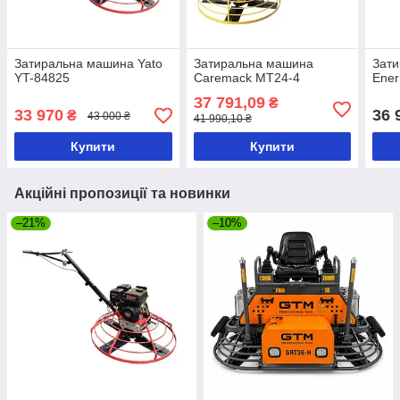
Затиральна машина Yato
Затиральна машина
Зат
YT-84825
Caremack MT24-4
Ener
37 791,09
₴
33 970
36 
₴
43 000 ₴
41 990,10 ₴
Купити
Купити
Акційні пропозиції та новинки
–21%
–10%