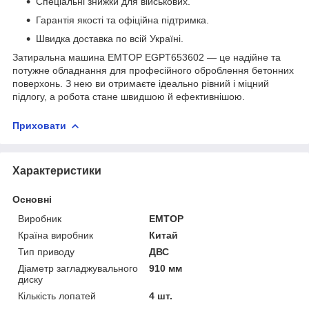
Спеціальні знижки для військових.
Гарантія якості та офіційна підтримка.
Швидка доставка по всій Україні.
Затиральна машина EMTOP EGPT653602 — це надійне та
потужне обладнання для професійного оброблення бетонних
поверхонь. З нею ви отримаєте ідеально рівний і міцний
підлогу, а робота стане швидшою й ефективнішою.
Приховати
Характеристики
Основні
Виробник
EMTOP
Країна виробник
Китай
Тип приводу
ДВС
Діаметр загладжувального
910 мм
диску
Кількість лопатей
4 шт.