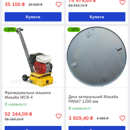
74 979,65
₴
35 100
₴
39 000 ₴
83 310,72 ₴
Купити
Купити
–10%
–10%
Фрезерувальна машина
Диск затиральний Masalta
Masalta MC8-4
PAN47 1200 мм
В наявності
В наявності
52 344,09
₴
3 929,40
₴
4 366 ₴
58 160,10 ₴