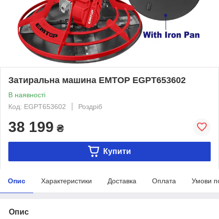
Затиральна машина EMTOP EGPT653602
В наявності
Код: EGPT653602
Роздріб
38 199
₴
Купити
Опис
Характеристики
Доставка
Оплата
Умови п
Опис