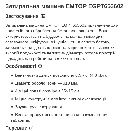
Затиральна машина EMTOP EGPT653602
Застосування 🏗️
Затиральна машина EMTOP EGPT653602 призначена для
професійного оброблення бетонних поверхонь. Вона
використовується на будівельних майданчиках для
остаточного шліфування й ущільнення свіжого бетону,
забезпечуючи ідеально рівне та міцне покриття. Завдяки
високій потужності та великому діаметру ротора пристрій
підходить для роботи на великих площах.
Особливості ⚙️
Бензиновий двигун потужністю 6,5 к.с. (4,8 кВт).
Діаметр робочої зони — 910 мм.
4 міцні лопаті розміром 35×15 см.
Міцна конструкція для інтенсивної експлуатації.
Зручне ручне керування.
Висока продуктивність за порівняно компактних
габаритів.
Переваги ✅