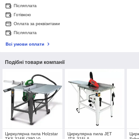
Післяплата
Готівкою
Оплата за реквізитами
Післяплата
Всі умови оплати
Подібні товари компанії
Циркулярна пила Holzstar
Циркулярна пила JET
Цирк
TKS 316E (380 V)
JTS-315LA
Sch