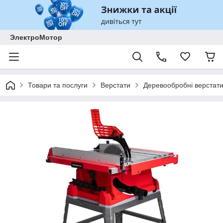
ЭлектроМотор
Товари та послуги
Верстати
Деревообробні верстат