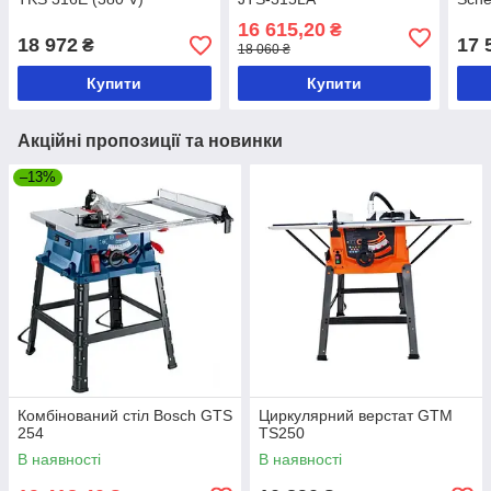
16 615,20
₴
18 972
17 
₴
18 060 ₴
Купити
Купити
Акційні пропозиції та новинки
–13%
Комбінований стіл Bosch GTS
Циркулярний верстат GTM
254
TS250
В наявності
В наявності