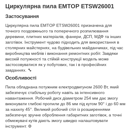
Циркулярна пила EMTOP ETSW26001
Застосування
Циркулярна пила EMTOP ETSW26001 призначена для
точного поздовжнього та поперечного розпилювання
деревини, плитних матеріалів, фанери, ДСП, МДФ та інших
заготівок. Інструмент чудово підходить для використання в
столярних майстернях, на будівельних майданчиках, під час
виробництва меблів і виконання ремонтних робіт. Завдяки
високій потужності та стійкій конструкції модель може
застосовуватися як у побутових, так і в професійних
завданнях. 🔧
Особливості
Пила обладнана потужним електродвигуном 2600 Вт, який
забезпечує стабільну роботу навіть за інтенсивного
навантаження. Робочий диск діаметром 254 мм дає змогу
виконувати глибокі пропили до 86 мм під кутом 90° і до 60 мм
за нахилу 45°. Великий робочий стіл із розширеннями
забезпечує зручне оброблення габаритних заготівок, а точні
обмежувачі кутів дають змогу швидко налаштовувати
інструмент. ⚙️