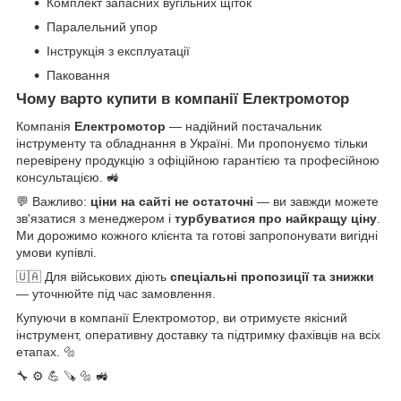
Комплект запасних вугільних щіток
Паралельний упор
Інструкція з експлуатації
Паковання
Чому варто купити в компанії Електромотор
Компанія
Електромотор
— надійний постачальник
інструменту та обладнання в Україні. Ми пропонуємо тільки
перевірену продукцію з офіційною гарантією та професійною
консультацією. 🚜
💬 Важливо:
ціни на сайті не остаточні
— ви завжди можете
зв'язатися з менеджером і
турбуватися про найкращу ціну
.
Ми дорожимо кожного клієнта та готові запропонувати вигідні
умови купівлі.
🇺🇦 Для військових діють
спеціальні пропозиції та знижки
— уточнюйте під час замовлення.
Купуючи в компанії Електромотор, ви отримуєте якісний
інструмент, оперативну доставку та підтримку фахівців на всіх
етапах. 🔩
🔧 ⚙️ 💪 🪚 🔩 🚜