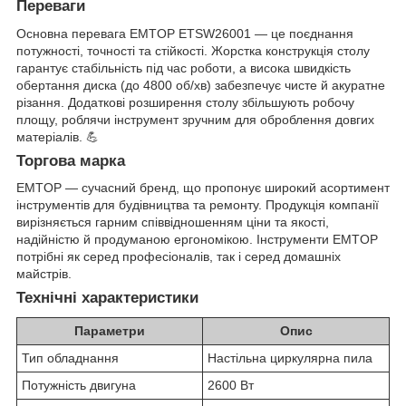
Переваги
Основна перевага EMTOP ETSW26001 — це поєднання
потужності, точності та стійкості. Жорстка конструкція столу
гарантує стабільність під час роботи, а висока швидкість
обертання диска (до 4800 об/хв) забезпечує чисте й акуратне
різання. Додаткові розширення столу збільшують робочу
площу, роблячи інструмент зручним для оброблення довгих
матеріалів. 💪
Торгова марка
EMTOP — сучасний бренд, що пропонує широкий асортимент
інструментів для будівництва та ремонту. Продукція компанії
вирізняється гарним співвідношенням ціни та якості,
надійністю й продуманою ергономікою. Інструменти EMTOP
потрібні як серед професіоналів, так і серед домашніх
майстрів.
Технічні характеристики
Параметри
Опис
Тип обладнання
Настільна циркулярна пила
Потужність двигуна
2600 Вт