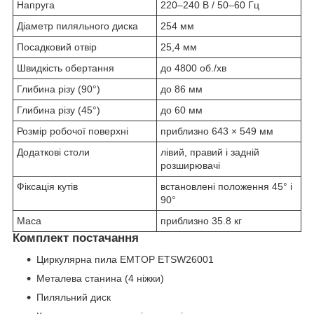
Напруга
220–240 В / 50–60 Гц
Діаметр пиляльного диска
254 мм
Посадковий отвір
25,4 мм
Швидкість обертання
до 4800 об./хв
Глибина різу (90°)
до 86 мм
Глибина різу (45°)
до 60 мм
Розмір робочої поверхні
приблизно 643 × 549 мм
Додаткові столи
лівий, правий і задній
розширювачі
Фіксація кутів
встановлені положення 45° і
90°
Маса
приблизно 35.8 кг
Комплект постачання
Циркулярна пила EMTOP ETSW26001
Металева станина (4 ніжки)
Пиляльний диск