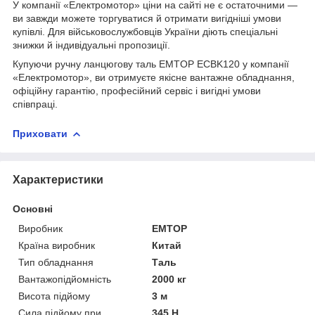
У компанії «Електромотор» ціни на сайті не є остаточними —
ви завжди можете торгуватися й отримати вигідніші умови
купівлі. Для військовослужбовців України діють спеціальні
знижки й індивідуальні пропозиції.
Купуючи ручну ланцюгову таль EMTOP ECBK120 у компанії
«Електромотор», ви отримуєте якісне вантажне обладнання,
офіційну гарантію, професійний сервіс і вигідні умови
співпраці.
Приховати
Характеристики
Основні
Виробник
EMTOP
Країна виробник
Китай
Тип обладнання
Таль
Вантажопідйомність
2000 кг
Висота підйому
3 м
Сила підйому при
345 Н