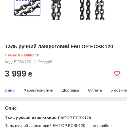
Таль ручний ланцюговий EMTOP ECBK120
Немає в наявності
Код: ECBK120
Роздріб
3 999
₴
Опис
Характеристики
Доставка
Оплата
Умови п
Опис
Таль ручний ланцюговий EMTOP ECBK120
Таль ручний ланцюговий EMTOP ECBK120 — це надійне