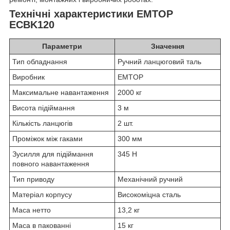
Технічні характеристики EMTOP
ECBK120
Параметри
Значення
Тип обладнання
Ручний ланцюговий таль
Виробник
EMTOP
Максимальне навантаження
2000 кг
Висота підіймання
3 м
Кількість ланцюгів
2 шт.
Проміжок між гаками
300 мм
Зусилля для підіймання
345 Н
повного навантаження
Тип приводу
Механічний ручний
Матеріал корпусу
Високоміцна сталь
Маса нетто
13,2 кг
Маса в пакованні
15 кг