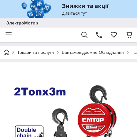
ЭлектроМотор
Товари та послуги
Вантажопідйомне Обладнання
Та