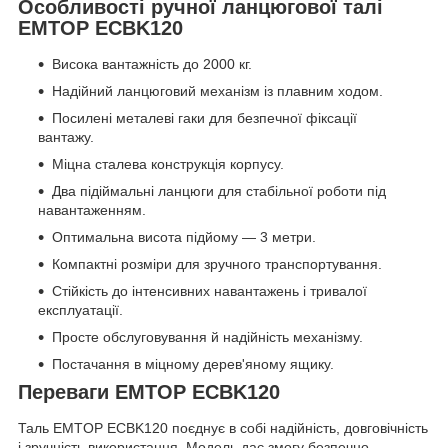
Особливості ручної ланцюгової талі
EMTOP ECBK120
Висока вантажність до 2000 кг.
Надійний ланцюговий механізм із плавним ходом.
Посилені металеві гаки для безпечної фіксації
вантажу.
Міцна сталева конструкція корпусу.
Два підіймальні ланцюги для стабільної роботи під
навантаженням.
Оптимальна висота підйому — 3 метри.
Компактні розміри для зручного транспортування.
Стійкість до інтенсивних навантажень і тривалої
експлуатації.
Просте обслуговування й надійність механізму.
Постачання в міцному дерев'яному ящику.
Переваги EMTOP ECBK120
Таль EMTOP ECBK120 поєднує в собі надійність, довговічність
і зручність використання. Модель дає змогу безпечно