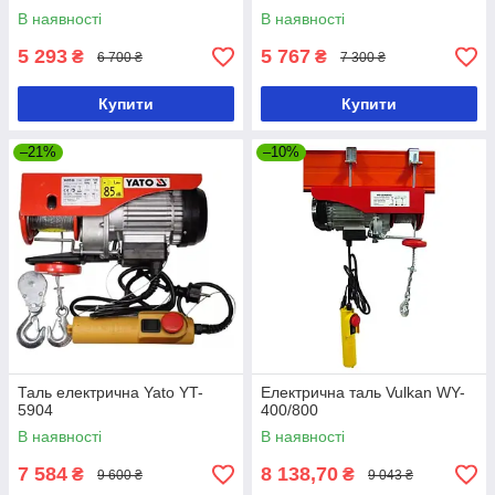
В наявності
В наявності
5 293
5 767
₴
₴
6 700 ₴
7 300 ₴
Купити
Купити
–21%
–10%
Таль електрична Yato YT-
Електрична таль Vulkan WY-
5904
400/800
В наявності
В наявності
7 584
8 138,70
₴
₴
9 600 ₴
9 043 ₴