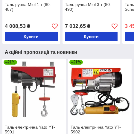
Таль ручна Miol 1 т (80-
Таль ручна Miol 3 т (80-
Таль
487)
490)
Sch
4 008,53
7 032,65
3 4
₴
₴
Купити
Купити
Акційні пропозиції та новинки
–21%
–21%
Таль електрична Yato YT-
Таль електрична Yato YT-
5901
5902