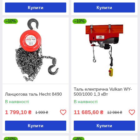
Купити
Купити
–10%
–10%
Таль електрична Vulkan WY-
Ланцюгова таль Hecht 8490
500/1000 1,3 кВт
В наявності
В наявності
1 799,10
11 685,60
₴
₴
1 999 ₴
12 984 ₴
Купити
Купити
–10%
–8%