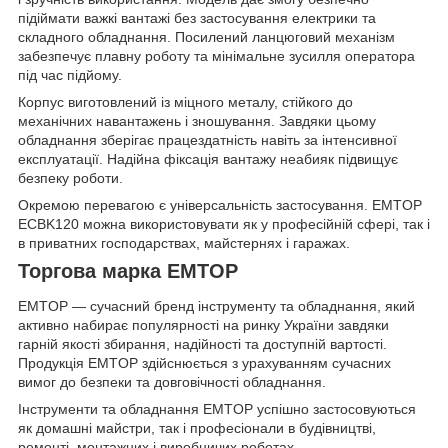
підіймати важкі вантажі без застосування електрики та
складного обладнання. Посилений ланцюговий механізм
забезпечує плавну роботу та мінімальне зусилля оператора
під час підйому.
Корпус виготовлений із міцного металу, стійкого до
механічних навантажень і зношування. Завдяки цьому
обладнання зберігає працездатність навіть за інтенсивної
експлуатації. Надійна фіксація вантажу неабияк підвищує
безпеку роботи.
Окремою перевагою є універсальність застосування. EMTOP
ECBK120 можна використовувати як у професійній сфері, так і
в приватних господарствах, майстернях і гаражах.
Торгова марка EMTOP
EMTOP — сучасний бренд інструменту та обладнання, який
активно набирає популярності на ринку України завдяки
гарній якості збирання, надійності та доступній вартості.
Продукція EMTOP здійснюється з урахуванням сучасних
вимог до безпеки та довговічності обладнання.
Інструменти та обладнання EMTOP успішно застосовуються
як домашні майстри, так і професіонали в будівництві,
ремонті, монтажних і виробничих роботах.