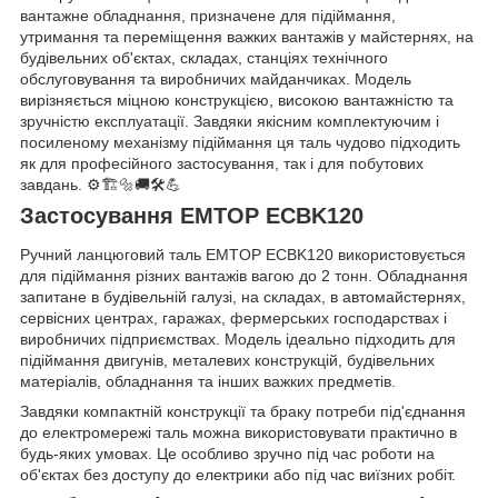
вантажне обладнання, призначене для підіймання,
утримання та переміщення важких вантажів у майстернях, на
будівельних об'єктах, складах, станціях технічного
обслуговування та виробничих майданчиках. Модель
вирізняється міцною конструкцією, високою вантажністю та
зручністю експлуатації. Завдяки якісним комплектуючим і
посиленому механізму підіймання ця таль чудово підходить
як для професійного застосування, так і для побутових
завдань. ⚙️🏗️🔩🚚🛠️💪
Застосування EMTOP ECBK120
Ручний ланцюговий таль EMTOP ECBK120 використовується
для підіймання різних вантажів вагою до 2 тонн. Обладнання
запитане в будівельній галузі, на складах, в автомайстернях,
сервісних центрах, гаражах, фермерських господарствах і
виробничих підприємствах. Модель ідеально підходить для
підіймання двигунів, металевих конструкцій, будівельних
матеріалів, обладнання та інших важких предметів.
Завдяки компактній конструкції та браку потреби під'єднання
до електромережі таль можна використовувати практично в
будь-яких умовах. Це особливо зручно під час роботи на
об'єктах без доступу до електрики або під час виїзних робіт.