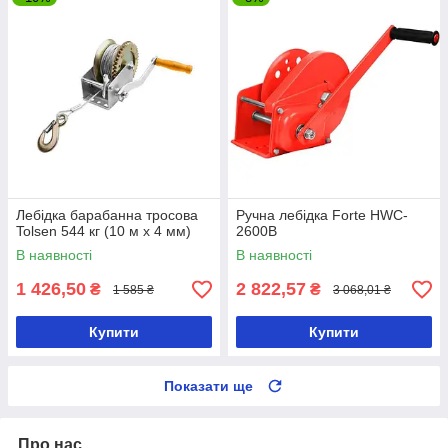
Лебідка барабанна тросова
Ручна лебідка Forte HWC-
Tolsen 544 кг (10 м х 4 мм)
2600B
В наявності
В наявності
1 426,50
2 822,57
₴
₴
1 585 ₴
3 068,01 ₴
Купити
Купити
Показати ще
Про нас