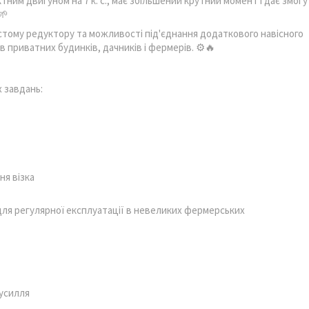
им двигуном на 7 к. с., має збільшений крутний момент і дає змогу
🌱
тому редуктору та можливості під'єднання додаткового навісного
приватних будинків, дачників і фермерів. ⚙️🔥
 завдань:
ня візка
і для регулярної експлуатації в невеликих фермерських
усилля