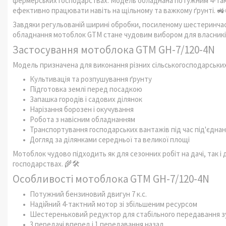
фермерських господарствах. Модель обладнана потужним 4-тактн
ефективно працювати навіть на щільному та важкому ґрунті. 🚜
Завдяки регульованій ширині обробки, посиленому шестеринчас
обладнання мотоблок GTM стане чудовим вибором для власників 
Застосування мотоблока GTM GH-7/120-4N
Модель призначена для виконання різних сільськогосподарських
Культивація та розпушування ґрунту
Підготовка землі перед посадкою
Запашка городів і садових ділянок
Нарізання борозен і окучування
Робота з навісним обладнанням
Транспортування господарських вантажів під час під'єднан
Догляд за ділянками середньої та великої площі
Мотоблок чудово підходить як для сезонних робіт на дачі, так 
господарствах. 🌾🛠️
Особливості мотоблока GTM GH-7/120-4N
Потужний бензиновий двигун 7 к.с.
Надійний 4-тактний мотор зі збільшеним ресурсом
Шестереньковий редуктор для стабільного передавання з
3 передачі вперед і 1 передавання назад