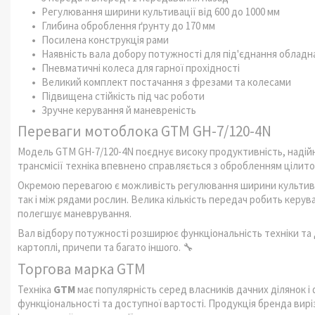
Регулювання ширини культивації від 600 до 1000 мм
Глибина оброблення ґрунту до 170 мм
Посилена конструкція рами
Наявність вала добору потужності для під'єднання обладн
Пневматичні колеса для гарної прохідності
Великий комплект постачання з фрезами та колесами
Підвищена стійкість під час роботи
Зручне керування й маневреність
Переваги мотоблока GTM GH-7/120-4N
Модель GTM GH-7/120-4N поєднує високу продуктивність, надійні
трансмісії техніка впевнено справляється з обробленням цілито
Окремою перевагою є можливість регулювання ширини культивац
так і між рядами рослин. Велика кількість передач робить керув
полегшує маневрування.
Вал відбору потужності розширює функціональність техніки та д
картоплі, причепи та багато іншого. 🔧
Торгова марка GTM
Техніка
GTM
має популярність серед власників дачних ділянок 
функціональності та доступної вартості. Продукція бренда вир