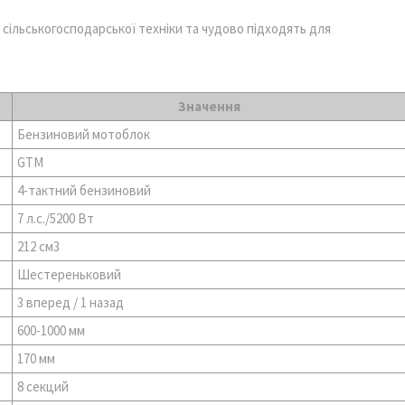
ільськогосподарської техніки та чудово підходять для
Значення
Бензиновий мотоблок
GTM
4-тактний бензиновий
7 л.с./5200 Вт
212 см3
Шестереньковий
3 вперед / 1 назад
600-1000 мм
170 мм
8 секций