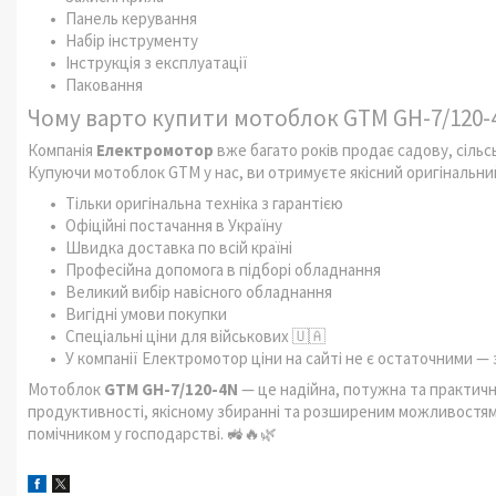
Панель керування
Набір інструменту
Інструкція з експлуатації
Паковання
Чому варто купити мотоблок GTM GH-7/120-
Компанія
Електромотор
вже багато років продає садову, сільсь
Купуючи мотоблок GTM у нас, ви отримуєте якісний оригінальни
Тільки оригінальна техніка з гарантією
Офіційні постачання в Україну
Швидка доставка по всій країні
Професійна допомога в підборі обладнання
Великий вибір навісного обладнання
Вигідні умови покупки
Спеціальні ціни для військових 🇺🇦
У компанії Електромотор ціни на сайті не є остаточними 
Мотоблок
GTM GH-7/120-4N
— це надійна, потужна та практичн
продуктивності, якісному збиранні та розширеним можливостям
помічником у господарстві. 🚜🔥🌿