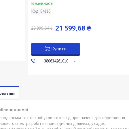
В наявності
Код:
84116
21 599,68 ₴
23 999,64 ₴
Купити
+380634261010
овлення
облення землі
сподарська техніка побутового класу, призначена для оброблення
ирокого спектра робіт на присадибних ділянках, у садах і