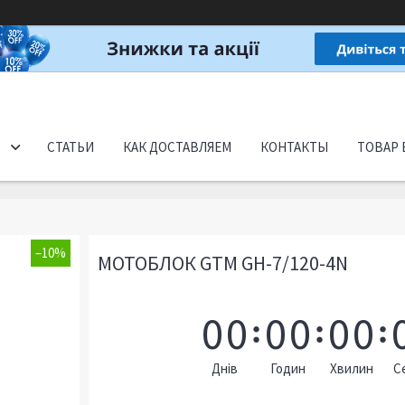
СТАТЬИ
КАК ДОСТАВЛЯЕМ
КОНТАКТЫ
ТОВАР 
–10%
МОТОБЛОК GTM GH-7/120-4N
0
0
0
0
0
0
Днів
Годин
Хвилин
С