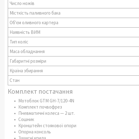
Число ножів
Місткість паливного бака
Об'єм оливного картера
Наявність ВИМ
Тип коліс
Маса обладнання
Габаритні розміри
Країна збирання
Стан
Комплект постачання
Мотоблок GTM GH-7/120-4N
Комплект почвофрез
Пневматичні колеса — 2 шт.
Сошник
Кронштейн стоякової опори
Опорна консоль
Захисні крила