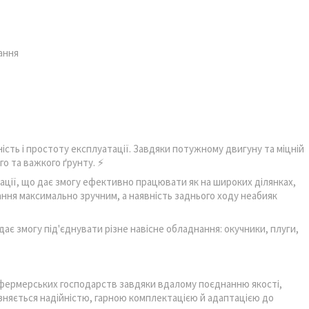
ання
сть і простоту експлуатації. Завдяки потужному двигуну та міцній
го та важкого ґрунту. ⚡
ії, що дає змогу ефективно працювати як на широких ділянках,
ання максимально зручним, а наявність заднього ходу неабияк
ає змогу під'єднувати різне навісне обладнання: окучники, плуги,
і фермерських господарств завдяки вдалому поєднанню якості,
ізняється надійністю, гарною комплектацією й адаптацією до