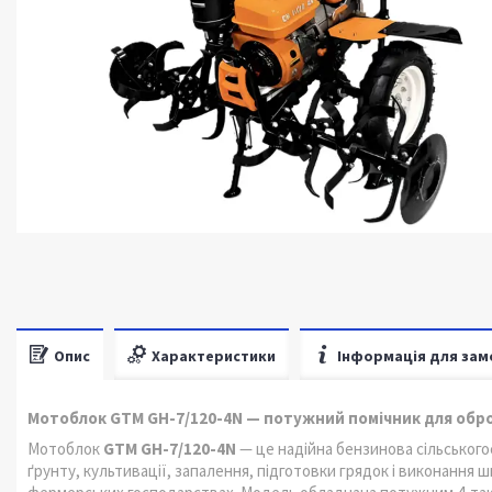
Опис
Характеристики
Інформація для зам
Мотоблок GTM GH-7/120-4N — потужний помічник для обр
Мотоблок
GTM GH-7/120-4N
— це надійна бензинова сільського
ґрунту, культивації, запалення, підготовки грядок і виконання ш