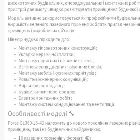
високоточних будівельних, опоряджувальних і монтажних робіт.
пристрій дає змогу швидко розміткувати приміщення будь-якої 
Модель активно використовується як професійними будівельника
видимість зеленого лазерного променя роблять прилад незамінн
приміщень і виробничих об'єктів.
Нівелір чудово підходить для:
Монтажу гіпсокартонних конструкцій;
Укладки керамічної плитки;
Монтажу підвісних і натяжних стель;
Встановлення дверних і віконних блоків;
Монтажу меблів і кухонних гарнітурів;
Розмітки інженерних комунікацій;
Вирівнювання підлог;
Будівельники перегородок;
Електромонтажних робіт;
Монтажу систем кондиціювання та вентиляції.
Особливості моделі 🔧
Forte GL360-16-4D належить до нового покоління лазерних рівні
приміщень, так і на будівельних майданчиках.
16 лазерних променів у форматі 4D;