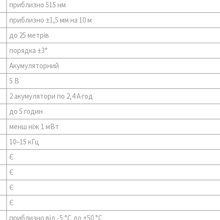
приблизно 515 нм
приблизно ±1,5 мм на 10 м
до 25 метрів
порядка ±3°
Акумуляторний
5 В
2 акумулятори по 2,4 А·год
до 5 годин
менш ніж 1 мВт
10–15 кГц
Є
Є
Є
Є
приблизно від -5 °C до +50 °C