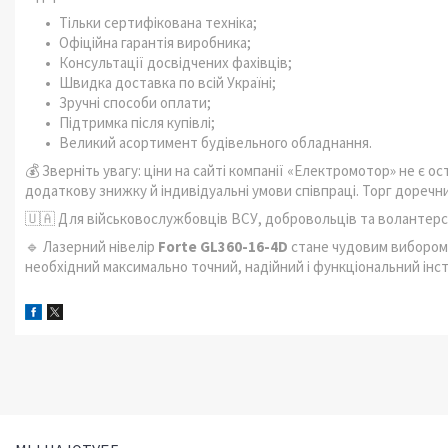
Тільки сертифікована техніка;
Офіційна гарантія виробника;
Консультації досвідчених фахівців;
Швидка доставка по всій Україні;
Зручні способи оплати;
Підтримка після купівлі;
Великий асортимент будівельного обладнання.
💰 Зверніть увагу: ціни на сайті компанії «Електромотор» не є 
додаткову знижку й індивідуальні умови співпраці. Торг доречн
🇺🇦 Для військовослужбовців ВСУ, добровольців та волантерськ
🔹 Лазерний нівелір
Forte GL360-16-4D
стане чудовим вибором 
необхідний максимально точний, надійний і функціональний інст