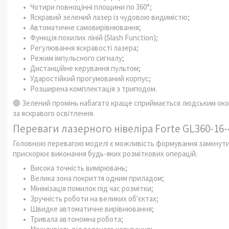
Чотири повноцінні площини по 360°;
Яскравий зелений лазер із чудовою видимістю;
Автоматичне самовирівнювання;
Функція похилих ліній (Slash Function);
Регулювання яскравості лазера;
Режим імпульсного сигналу;
Дистанційне керування пультом;
Ударостійкий прогумований корпус;
Розширена комплектація з триподом.
🟢 Зелений промінь набагато краще сприймається людським око
за яскравого освітлення.
Переваги лазерного нівеліра Forte GL360-16-
Головною перевагою моделі є можливість формування замкнутих
прискорює виконання будь-яких розміткових операцій.
Висока точність вимірювань;
Велика зона покриття одним приладом;
Мінімізація помилок під час розмітки;
Зручність роботи на великих об'єктах;
Швидке автоматичне вирівнювання;
Тривала автономна робота;