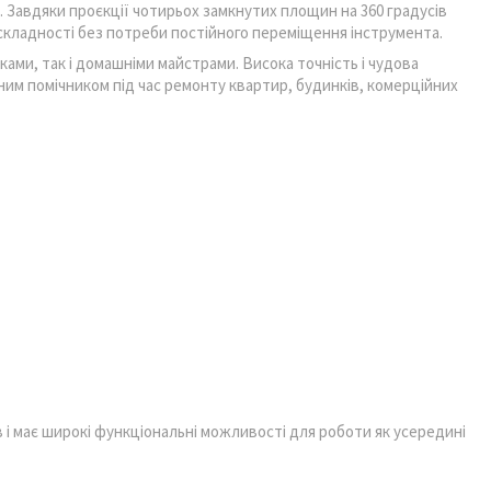
 Завдяки проєкції чотирьох замкнутих площин на 360 градусів
складності без потреби постійного переміщення інструмента.
ми, так і домашніми майстрами. Висока точність і чудова
им помічником під час ремонту квартир, будинків, комерційних
в і має широкі функціональні можливості для роботи як усередині