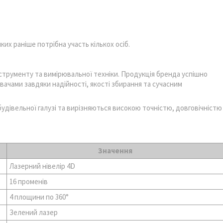
их раніше потрібна участь кількох осіб.
трументу та вимірювальної техніки. Продукція бренда успішно
ачами завдяки надійності, якості збирання та сучасним
удівельної галузі та вирізняються високою точністю, довговічністю
Значення
Лазерний нівелір 4D
16 променів
4 площини по 360°
Зелений лазер