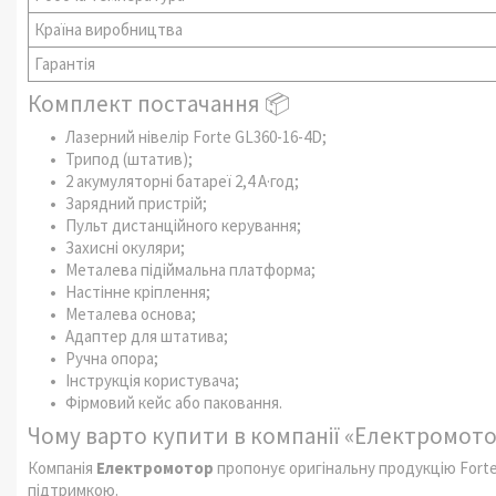
Країна виробництва
Гарантія
Комплект постачання 📦
Лазерний нівелір Forte GL360-16-4D;
Трипод (штатив);
2 акумуляторні батареї 2,4 А·год;
Зарядний пристрій;
Пульт дистанційного керування;
Захисні окуляри;
Металева підіймальна платформа;
Настінне кріплення;
Металева основа;
Адаптер для штатива;
Ручна опора;
Інструкція користувача;
Фірмовий кейс або паковання.
Чому варто купити в компанії «Електромото
Компанія
Електромотор
пропонує оригінальну продукцію Fort
підтримкою.