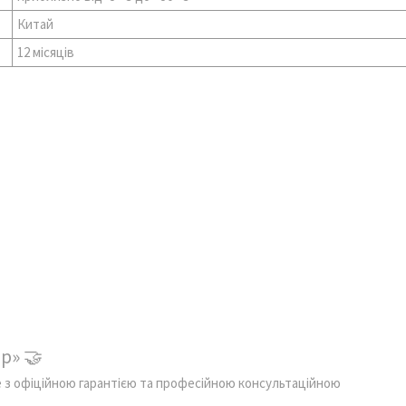
Китай
12 місяців
р» 🤝
e з офіційною гарантією та професійною консультаційною