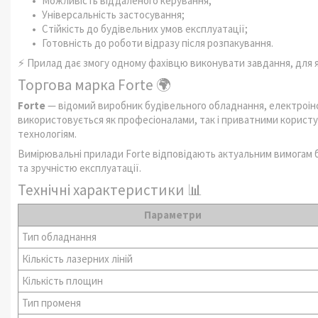
Можливість віддаленого керування;
Універсальність застосування;
Стійкість до будівельних умов експлуатації;
Готовність до роботи відразу після розпакування.
⚡ Прилад дає змогу одному фахівцю виконувати завдання, для як
Торгова марка Forte 🌍
Forte
— відомий виробник будівельного обладнання, електроінс
використовується як професіоналами, так і приватними користув
технологіям.
Вимірювальні прилади Forte відповідають актуальним вимогам б
та зручністю експлуатації.
Технічні характеристики 📊
Параметри
Тип обладнання
Кількість лазерних ліній
Кількість площин
Тип променя