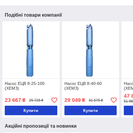
Подібні товари компанії
Насос ЕЦВ 8-25-100
Насос ЕЦВ 8-40-60
Насо
(ХЕМЗ)
(ХЕМЗ)
(ХЕ
47 
23 667
29 049
₴
₴
25 725 ₴
31 575 ₴
51 96
Купити
Купити
Акційні пропозиції та новинки