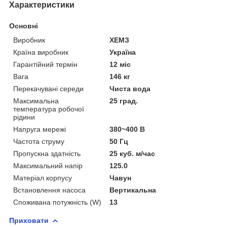
Характеристики
Основні
Виробник
ХЕМЗ
Країна виробник
Україна
Гарантійний термін
12 міс
Вага
146 кг
Перекачувані середи
Чиста вода
Максимальна
25 град.
температура робочої
рідини
Напруга мережі
380~400 В
Частота струму
50 Гц
Пропускна здатність
25 куб. м/час
Максимальний напір
125.0
Матеріал корпусу
Чавун
Встановлення насоса
Вертикальна
Споживана потужність (W)
13
Приховати