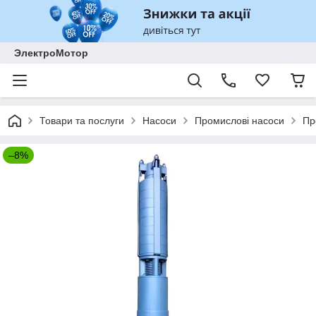
ЭлектроМотор
Товари та послуги
Насоси
Промислові насоси
Пр
–8%