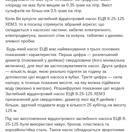
хлориду не має бути вищим за 0,35 грам на літр. Вміст
сульфатів не більш ніж 0,5 грам на літр.
Коли Ви купуєте заглибний відцентровий насос ЕЦВ 8-25-125
ХЕМЗ, то в посилці отримуєте зібраний агрегат, що
складається з насосної частини, кабелю електричного,
електродвигуна, захисної сітки та кожуха, таблички з даними,
зливної пробки.
Будь-який насос ЕЦВ має найменування з трьох основних
показників і характеристик. Перша цифра — розлегшений
діаметр (покований у дюймах) свердловини (його мінімальна
величина), для якої ви застосовуватимете насос. Друга цифра
— кількість води, якою реально підняти за годину за
допомогою цієї моделі насоса в кубах. Третя цифра — сила
напору, а точніше показник висоти, на яку можна підіймати
воду (вказано в метрах). Розшифруємо показники цієї моделі.
Заглибний відцентровий насос ЕЦВ 8-25-125 ХЕМЗ
призначений для свердловин, діаметр якої від 8 дюймів і
більше, здатний подавати воду в кількості 25 куб/год на висоту
125 м.
Під час виготовлення відцентрового заглибного насоса ЕЦВ 8-
25-125 були використані чавун, бронза, пластмаса та
корозійностійка сталь. Також насос обладнується зворотними