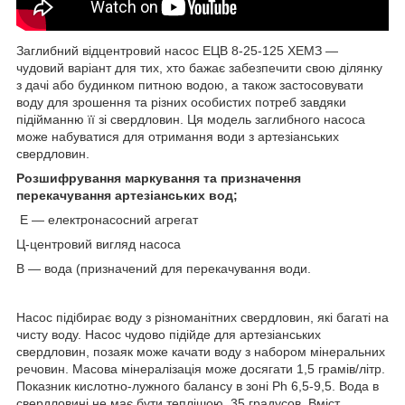
Заглибний відцентровий насос ЕЦВ 8-25-125 ХЕМЗ —
чудовий варіант для тих, хто бажає забезпечити свою ділянку
з дачі або будинком питною водою, а також застосовувати
воду для зрошення та різних особистих потреб завдяки
підійманню її зі свердловин. Ця модель заглибного насоса
може набуватися для отримання води з артезіанських
свердловин.
Розшифрування маркування та призначення
перекачування артезіанських вод;
Е — електронасосний агрегат
Ц-центровий вигляд насоса
В — вода (призначений для перекачування води.
Насос підібирає воду з різноманітних свердловин, які багаті на
чисту воду. Насос чудово підійде для артезіанських
свердловин, позаяк може качати воду з набором мінеральних
речовин. Масова мінералізація може досягати 1,5 грамів/літр.
Показник кислотно-лужного балансу в зоні Ph 6,5-9,5. Вода в
свердловині не має бути теплішою. 35 градусов. Вміст