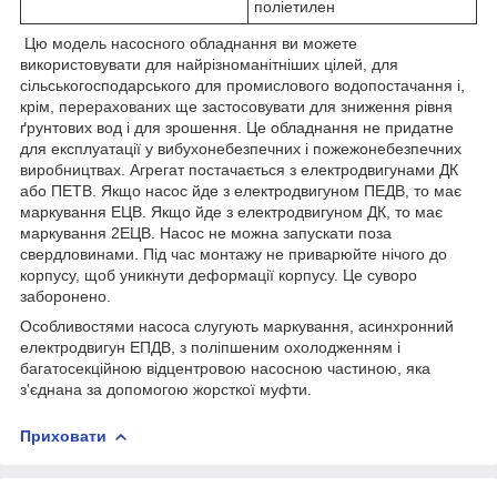
поліетилен
Цю модель насосного обладнання ви можете
використовувати для найрізноманітніших цілей, для
сільськогосподарського для промислового водопостачання і,
крім, перерахованих ще застосовувати для зниження рівня
ґрунтових вод і для зрошення. Це обладнання не придатне
для експлуатації у вибухонебезпечних і пожежонебезпечних
виробництвах. Агрегат постачається з електродвигунами ДК
або ПЕТВ. Якщо насос йде з електродвигуном ПЕДВ, то має
маркування ЕЦВ. Якщо йде з електродвигуном ДК, то має
маркування 2ЕЦВ. Насос не можна запускати поза
свердловинами. Під час монтажу не приварюйте нічого до
корпусу, щоб уникнути деформації корпусу. Це суворо
заборонено.
Особливостями насоса слугують маркування, асинхронний
електродвигун ЕПДВ, з поліпшеним охолодженням і
багатосекційною відцентровою насосною частиною, яка
з'єднана за допомогою жорсткої муфти.
Приховати