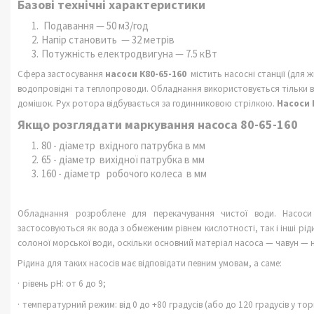
Базові технічні характеристики
Подавання — 50 м3/год
Напір становить — 32 метрів
Потужність електродвигуна — 7.5 кВт
Сфера застосування
н
асоси К80-65-160
містить насосні станції (для
водопровідні та теплопроводи. Обладнання використовується тільки в 
домішок. Рух ротора відбувається за годинниковою стрілкою.
Насоси 
Якщо розглядати маркування насоса 80-65-160
80 - діаметр вхідного патрубка в мм
65 - діаметр вихідної патрубка в мм
160 - діаметр робочого колеса в мм
Обладнання розроблене для перекачування чистої води. Насоси
застосовуються як вода з обмеженим рівнем кислотності, так і інші ріди
солоної морської води, оскільки основний матеріал насоса — чавун — не 
Рідина для таких насосів має відповідати певним умовам, а саме:
·
рівень
pH
: от 6 до 9;
·
температурний режим: від 0 до +80 градусів (або до 120 градусів у то