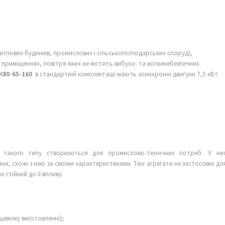
 житлових будинків, промислових і сільськогосподарських споруд),
приміщеннях, повітря яких не містить вибухо- та вогненебезпечних
К80-65-160
в стандартній комплектації мають асинхронні двигуни 7,5 кВт.
 такого типу створюються для промислово-технічних потреб. У ни
ни, схожі з нею за своїми характеристиками. Такі агрегати не застосовні дл
стійкий до її впливу.
рцевому виготовленні);