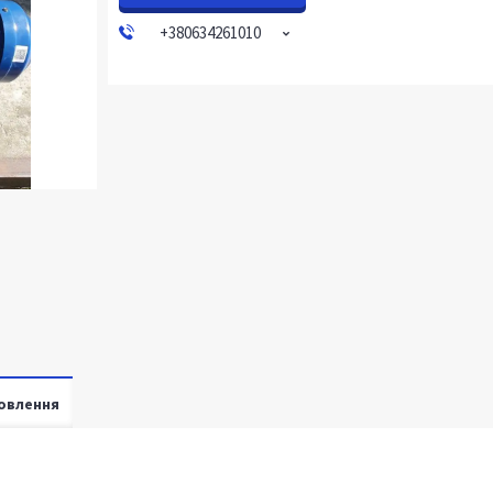
+380634261010
овлення