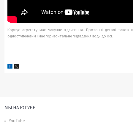
Корпус агрегату має чавунне відливання. Проточні деталі також 
одноступеневим і має горизонтальне підведення води до осі.
МЫ НА ЮТУБЕ
YouTube