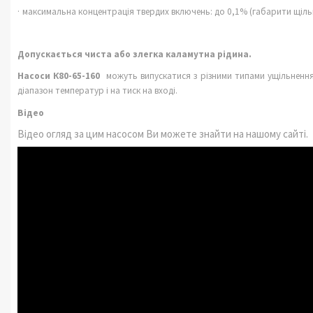
·
максимальна концентрація твердих включень: до 0,1% (габарити щіль
Допускається чиста або злегка каламутна рідина.
Насоси К80-65-160
можуть випускатися з різними типами ущільнення
діапазон температур і на тиск на вході.
Відео
Відео огляд за цим насосом Ви можете знайти на нашому сайті.