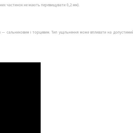
них частинок не мають перевищувати 0,2 мм).
 — сальниковим і торцевим. Тип ущільнення може впливати на допустими