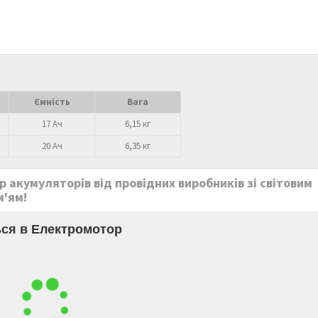
Ємність
Вага
17 Ач
6,15 кг
20 Ач
6,35 кг
 акумуляторів від провідних виробників зі світовим
м'ям!
ся в Електромотор