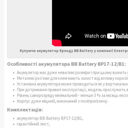
Купуючи акумулятор бренду BB Battery у компанії Елект
Особливості акумулятора BB Battery BP17-12/B1:
Акумулятор має дуже невеликі розміри і при цьому важить 
Металеві роз'єми для клем мають захист від впливу корозії
Установка акумулятора може проводиться як у вертикальн
При дотриманні правил експлуатації, модель прослужить ва
Рівень саморозряду мінімальний - менше 3 % за місяць експ
Корпус дуже міцний, виконаний з поліпропілену.
Комплектація:
акумулятор BB Battery BP17-12/B1,
гарантійний лист,