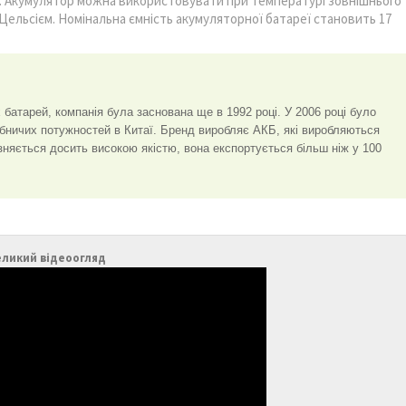
бів. Акумулятор можна використовувати при температурі зовнішнього
 Цельсієм. Номінальна ємність акумуляторної батареї становить 17
батарей, компанія була заснована ще в 1992 році. У 2006 році було
обничих потужностей в Китаї. Бренд виробляє АКБ, які виробляються
зняється досить високою якістю, вона експортується більш ніж у 100
еликий відеоогляд