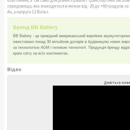
освітлення, а так само для різних іграшок і транспортних засо
середовища, яка знаходиться в межах від -20 до +60 градусів за
Ач, а напруга 12 Вольт.
Бренд BB Battery
BB Battery - це провідний американський виробник акумуляторних 
інвестовано понад 30 мільйонів доларів в будівництво нових вир
за технологією AGM і гелевою технології. Продукція бренду відрі
країн світу на всіх континентах.
Відео
Дивіться нев