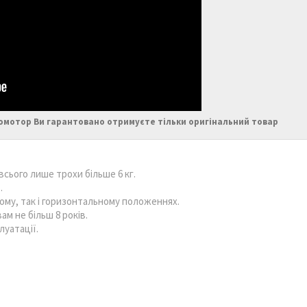
ромотор Ви гарантовано отримуєте тільки оригінальний товар
всього лише трохи більше 6 кг.
.
ому, так і горизонтальному положеннях.
м не більш 8 років.
луатації.