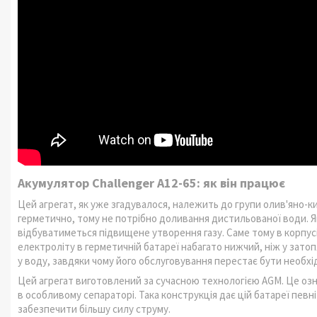
Акумулятор Challenger А12-65: як він працює
Цей агрегат, як уже згадувалося, належить до групи олив'яно-к
герметично, тому не потрібно доливання дистильованої води. 
відбуватиметься підвищене утворення газу. Саме тому в корпус
електроліту в герметичній батареї набагато нижчий, ніж у зат
у воду, завдяки чому його обслуговування перестає бути необхі
Цей агрегат виготовлений за сучасною технологією AGM. Це озн
в особливому сепараторі. Така конструкція дає цій батареї певн
забезпечити більшу силу струму.