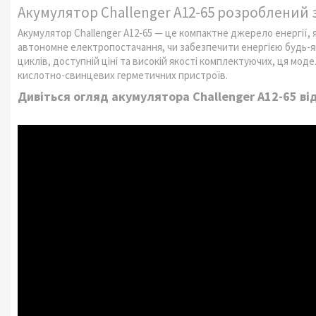
Акумулятор Challenger А12-65 розроблений 
Акумулятор Challenger А12-65 — це компактне джерело енергії, 
автономне електропостачання, чи забезпечити енергією будь-яки
циклів, доступній ціні та високій якості комплектуючих, ця мо
кислотно-свинцевих герметичних пристроїв.
Дивіться огляд акумулятора Challenger А12-65 ві