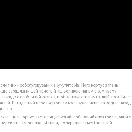
ислотних необслуговуваних акумуляторів. Його корпус запань
Якщо заряджати цей пристрій під великою напругою, у ньому
і завжди є особливий клапан, щоб знижувати внутрішній тиск. Вміст
опленій. Він здатний перетворювати молекули кисню та водню назад
дністю.
ачає, що в корпусі застосовується абсорбований електроліт, який є
і переваги. Наприклад, він швидко заряджається і здатний