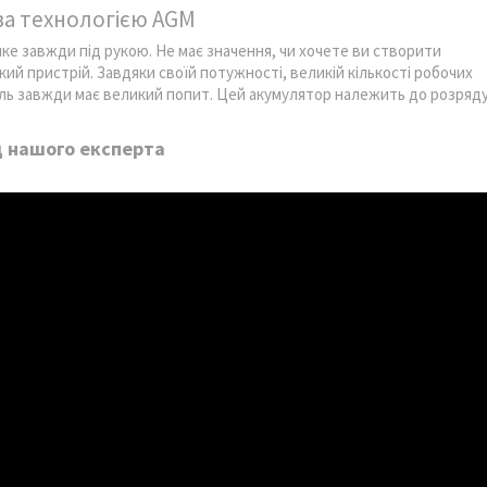
за технологією AGM
яке завжди під рукою. Не має значення, чи хочете ви створити
й пристрій. Завдяки своїй потужності, великій кількості робочих
дель завжди має великий попит. Цей акумулятор належить до розряд
д нашого експерта