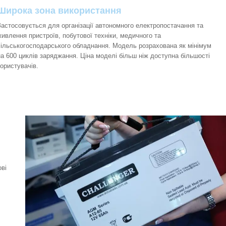
Широка зона використання
Застосовується для організації автономного електропостачання та
живлення пристроїв, побутової техніки, медичного та
сільськогосподарського обладнання. Модель розрахована як мінімум
на 600 циклів заряджання. Ціна моделі більш ніж доступна більшості
користувачів.
ові