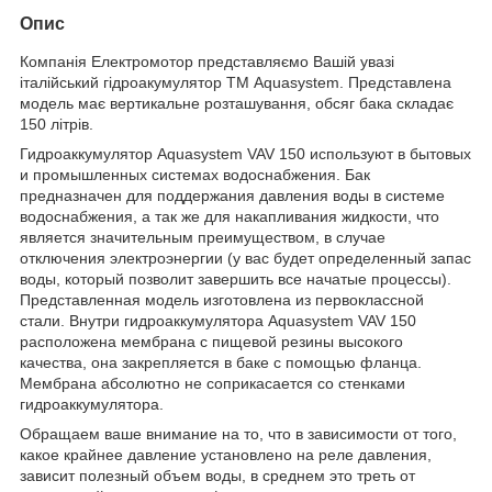
Опис
Компанія Електромотор представляємо Вашій увазі
італійський гідроакумулятор ТМ Aquasystem. Представлена
модель має вертикальне розташування, обсяг бака складає
150 літрів.
Гидроаккумулятор Aquasystem VAV 150 используют в бытовых
и промышленных системах водоснабжения. Бак
предназначен для поддержания давления воды в системе
водоснабжения, а так же для накапливания жидкости, что
является значительным преимуществом, в случае
отключения электроэнергии (у вас будет определенный запас
воды, который позволит завершить все начатые процессы).
Представленная модель изготовлена из первоклассной
стали. Внутри гидроаккумулятора Aquasystem VAV 150
расположена мембрана с пищевой резины высокого
качества, она закрепляется в баке с помощью фланца.
Мембрана абсолютно не соприкасается со стенками
гидроаккумулятора.
Обращаем ваше внимание на то, что в зависимости от того,
какое крайнее давление установлено на реле давления,
зависит полезный объем воды, в среднем это треть от