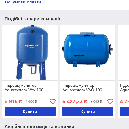
Всі умови оплати
Подібні товари компанії
Гідроакумулятор
Гідроакумулятор
Гідр
Aquasystem VAV 100
Aquasystem VAO 100
Aqua
6 916
6 427,33
4 7
₴
₴
7 600 ₴
7 063 ₴
Купити
Купити
Акційні пропозиції та новинки