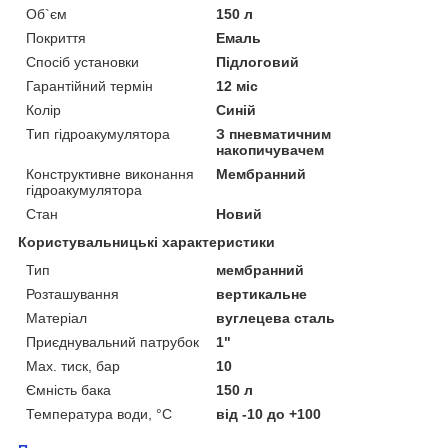
Об`єм
150 л
Покриття
Емаль
Спосіб установки
Підлоговий
Гарантійний термін
12 міс
Колір
Синій
Тип гідроакумулятора
З пневматичним
накопичувачем
Конструктивне виконання
Мембранний
гідроакумулятора
Стан
Новий
Користувальницькі характеристики
Тип
мембранний
Розташування
вертикальне
Матеріал
вуглецева сталь
Приєднувальний патрубок
1"
Max. тиск, бар
10
Ємність бака
150 л
Температура води, °С
від -10 до +100