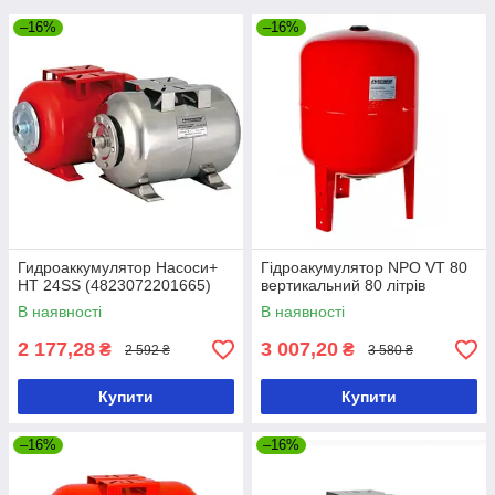
–16%
–16%
Гидроаккумулятор Насоси+
Гідроакумулятор NPO VT 80
HT 24SS (4823072201665)
вертикальний 80 літрів
В наявності
В наявності
2 177,28
3 007,20
₴
₴
2 592 ₴
3 580 ₴
Купити
Купити
–16%
–16%