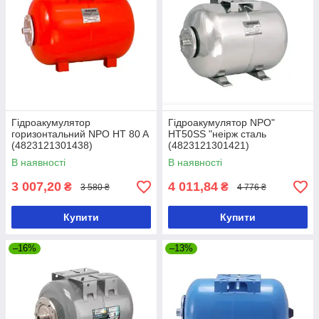
Гідроакумулятор
Гідроакумулятор NPO"
горизонтальний NPO HT 80 A
HT50SS "неірж сталь
(4823121301438)
(4823121301421)
В наявності
В наявності
3 007,20
4 011,84
₴
₴
3 580 ₴
4 776 ₴
Купити
Купити
–16%
–13%