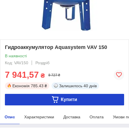
Гидроаккумулятор Aquasystem VAV 150
В наявності
Код: VAV150
Роздріб
7 941,57
₴
8 727 ₴
Економія
785.43 ₴
Залишилось
40 днів
Купити
Опис
Характеристики
Доставка
Оплата
Умови п