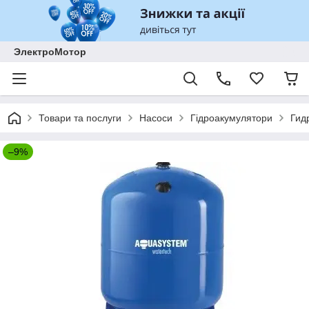
ЭлектроМотор
Товари та послуги
Насоси
Гідроакумулятори
Гид
–9%