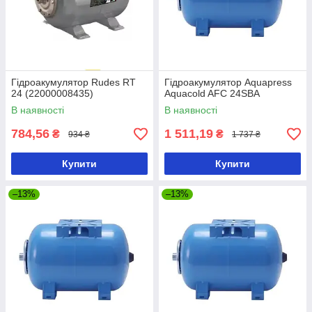
Гідроакумулятор Rudes RT
Гідроакумулятор Aquapress
24 (22000008435)
Aquacold AFC 24SBA
В наявності
В наявності
784,56
1 511,19
₴
₴
934 ₴
1 737 ₴
Купити
Купити
–13%
–13%