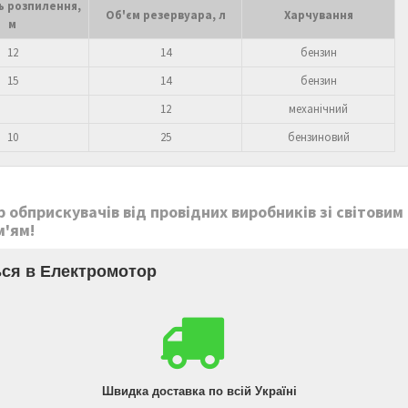
ь розпилення,
Об'єм резервуара, л
Харчування
м
12
14
бензин
15
14
бензин
12
механічний
10
25
бензиновий
обприскувачів від провідних виробників зі світовим
м'ям!
ся в Електромотор
Швидка доставка по всій Україні