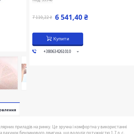
6 541,40 ₴
7 110,22 ₴
Купити
+380634261010
овлення
лярних приладів на ринку. Це зручна і комфортна у використанні
а рахунок бензинового двигуна, що володіє потужністю 1,7 л. с.