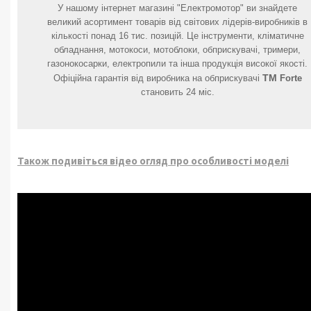
У нашому інтернет магазині "Електромотор" ви знайдете
великий асортимент товарів від світових лідерів-виробників в
кількості понад 16 тис. позицій. Це інструменти, кліматичне
обладнання, мотокоси, мотоблоки, обприскувачі, тримери,
газонокосарки, електропили та інша продукція високої якості.
ТМ
Офіційна гарантія від виробника на обприскувачі
Forte
становить 24 міс.
Також подивіться відео огляд про особливості моделі