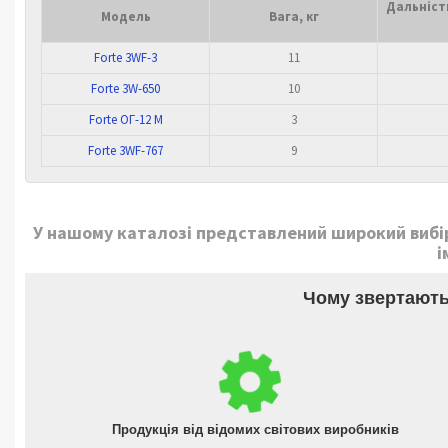
Дальніст
Модель
Вага, кг
Forte 3WF-3
11
Forte 3W-650
10
Forte ОГ-12 М
3
Forte 3WF-767
9
У нашому каталозі представлений широкий вибір 
і
Чому звертають
Продукція від відомих світових виробників