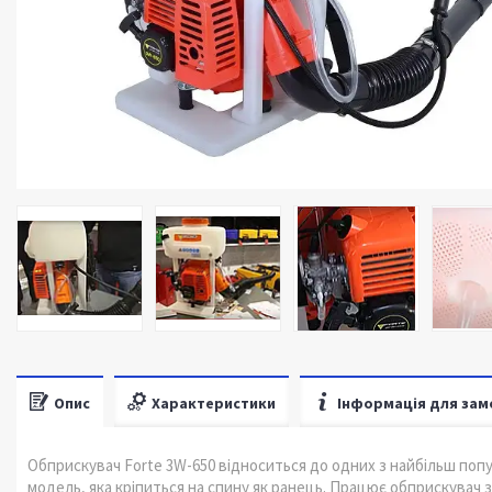
Опис
Характеристики
Інформація для зам
Обприскувач Forte 3W-650 відноситься до одних з найбільш попу
модель, яка кріпиться на спину як ранець. Працює обприскувач з