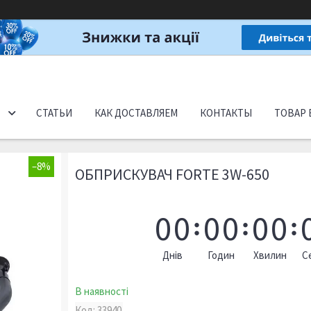
СТАТЬИ
КАК ДОСТАВЛЯЕМ
КОНТАКТЫ
ТОВАР 
–8%
ОБПРИСКУВАЧ FORTE 3W-650
0
0
0
0
0
0
Днів
Годин
Хвилин
С
В наявності
Код:
33940