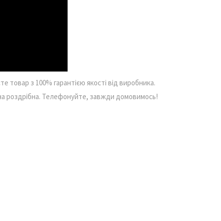
те товар з 100% гарантією якості від виробника.
ана роздрібна. Телефонуйте, завжди домовимось!