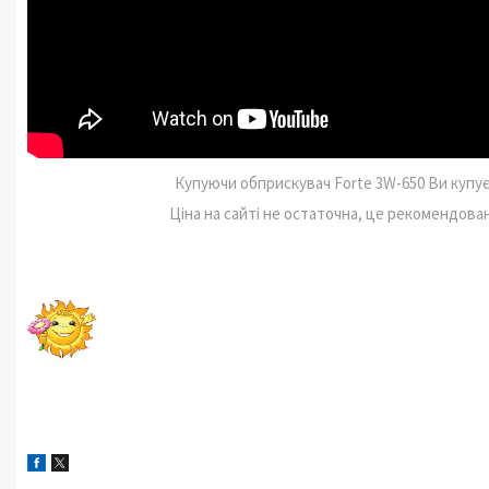
Купуючи обприскувач Forte 3W-650 Ви купує
Ціна на сайті не остаточна, це рекомендов