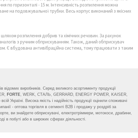
ння по горизонталі - 15 м. Інтенсивність розпилення можна
ане на подовжувальної трубки. Весь корпус виконаний з якісних
 шляхом розпилення добрив та хімічних речовин. За рахунок
аналогів з ручним обприскуванням. Також, даний обприскувач
ом. Є вбудована антивібраційна система, тому працювати з таким
ів відомих виробників. Серед великого асортименту продукції
SER,
FORTE
, WERK, СТАЛЬ, GERRARD, ENERGY POWER, KAISER,
всій Україні. Висока якість і надійність продукції оцінили споживачі
анії - оптова торгівля в сегменті B2B і продажу у роздріб за
рте, ви знайдете обприскувачі, електротріммери, мотокоси, драбини,
оді в побуті або в широких сферах діяльності.