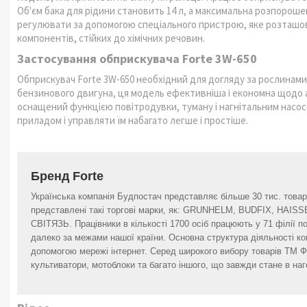
Об'єм бака для рідини становить 14 л, а максимальна розпороше
регулювати за допомогою спеціального пристрою, яке розташов
компонентів, стійких до хімічних речовин.
Застосування обприскувача Forte 3W-650
Обприскувач Forte 3W-650 необхідний для догляду за рослинами
бензинового двигуна, ця модель ефективніша і економна щодо 
оснащений функцією повітродувки, туману і нагнітальним насос
приладом і управляти їм набагато легше і простіше.
Бренд Forte
Українська компанія Будпостач представляє більше 30 тис. товар
представлені такі торгові марки, як: GRUNHELM, BUDFIX, HAIS
СВІТЯЗЬ. Працівники в кількості 1700 осіб працюють у 71 філії по 
далеко за межами нашої країни. Основна структура діяльності комп
допомогою мережі інтернет. Серед широкого вибору товарів ТМ Фо
культиватори, мотоблоки та багато іншого, що завжди стане в наг