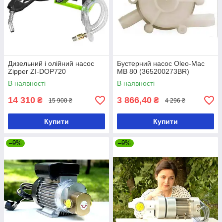
Дизельний і олійний насос
Бустерний насос Oleo-Mac
Zipper ZI-DOP720
MB 80 (365200273BR)
В наявності
В наявності
14 310
3 866,40
₴
₴
15 900 ₴
4 296 ₴
Купити
Купити
–9%
–9%