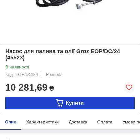
Насос для палива та олії Groz EOP/DC/24
(45523)
В наявності
Код: EOP/DC/24
Роздріб
10 281,69
₴
Купити
Опис
Характеристики
Доставка
Оплата
Умови п