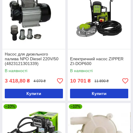
Насос для дизельного
палива NPO Diesel 220V/50
Електричний насос ZIPPER
(4823121301339)
ZI-DOP600
В наявності
В наявності
3 418,80
10 701
₴
₴
4 070 ₴
11 890 ₴
Купити
Купити
–10%
–10%