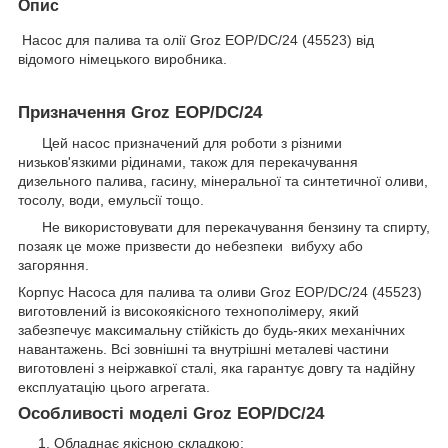
Опис
Насос для палива та олії Groz EOP/DC/24 (45523) від
відомого німецького виробника.
Призначення Groz EOP/DC/24
Цей насос призначений для роботи з різними
низьков'язкими рідинами, також для перекачування
дизельного палива, гасину, мінеральної та синтетичної оливи,
тосолу, води, емульсії тощо.
Не використовувати для перекачування бензину та спирту,
позаяк це може призвести до небезпеки вибуху або
загоряння.
Корпус Насоса для палива та оливи Groz EOP/DC/24 (45523)
виготовлений із високоякісного технополімеру, який
забезпечує максимальну стійкість до будь-яких механічних
навантажень. Всі зовнішні та внутрішні металеві частини
виготовлені з неіржавкої сталі, яка гарантує довгу та надійну
експлуатацію цього агрегата.
Особливості моделі Groz EOP/DC/24
Обладнає якісною складкою;