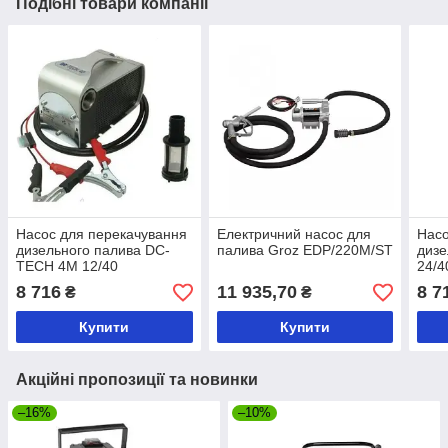
Подібні товари компанії
Насос для перекачування
Електричний насос для
Насо
дизельного палива DC-
палива Groz EDP/220M/ST
дизе
TECH 4M 12/40
24/4
8 716
11 935,70
8 7
₴
₴
Купити
Купити
Акційні пропозиції та новинки
–16%
–10%