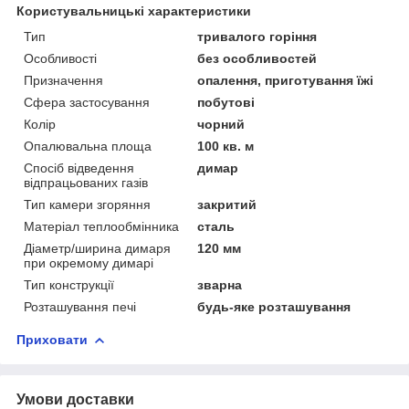
Користувальницькі характеристики
Тип
тривалого горіння
Особливості
без особливостей
Призначення
опалення, приготування їжі
Сфера застосування
побутові
Колір
чорний
Опалювальна площа
100 кв. м
Спосіб відведення
димар
відпрацьованих газів
Тип камери згоряння
закритий
Матеріал теплообмінника
сталь
Діаметр/ширина димаря
120 мм
при окремому димарі
Тип конструкції
зварна
Розташування печі
будь-яке розташування
Приховати
Умови доставки