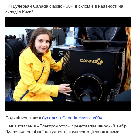
Піч Булерьян Canada classic «00» зі склом є в наявності на
складі в Києві!
Подивіться, також
булерьян Canada classic «00»
.
Наша компанія «Електромотор» представляє широкий вибір
буллерьянов різної потужності, комплектації за оптовими