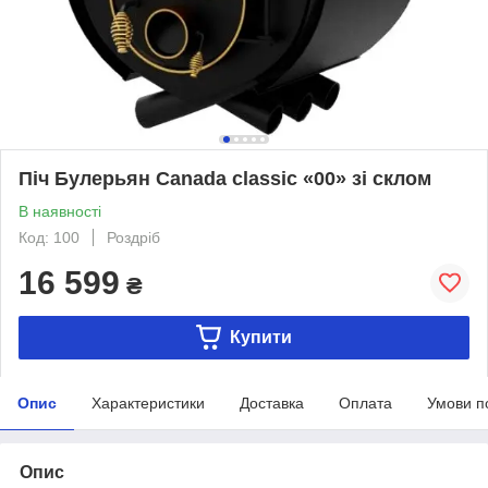
Піч Булерьян Canada classic «00» зі склом
В наявності
Код: 100
Роздріб
16 599
₴
Купити
Опис
Характеристики
Доставка
Оплата
Умови п
Опис