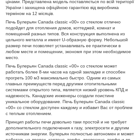
цінами. Представлена модель поставляється по всій території
України і захищена офіційною гарантією від виробника
терміном на 12 місяців.
Печь Булерьян Canada classic «00» со стеклом отлично
подойдет для отопления домов, коттеджей, комнат и
помещений разных типов. Вся конструкция выполнена из
цельного металла и имеет U-образную форму. Небольшой
размер печи позволяет устанавливать ее практически в
любом месте и помещении, экономя при этом необходимое
место.
Печь Булерьян Canada classic «00» со стеклом может
работать более 8-ми часов на одной закладке и способен
прогреть 100 м3 максимально быстро. Одним из самых
главных преимуществ перед другими отопительными
системами открытого типа, является низкий уровень КПД и
надежность. Канадские инженеры создали поистине
уникальное оборудование. Печь Булерьян Canada classic
«00» со стеклом доступен каждому и избавит Вас от проблем
с теплым отоплением.
Принцип работы печи довольно таки простой и не требует
дополнительного подключения к газу, электросети и другим
источникам энергии. Булерьян полностью автономен и может
работать на дровах, картоне, торфе, древесине, торфе и др.