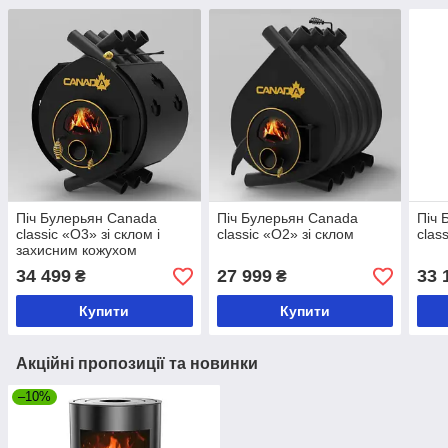
Піч Булерьян Canada
Піч Булерьян Canada
Піч 
classic «О3» зі склом і
classic «О2» зі склом
clas
захисним кожухом
34 499
27 999
33 
₴
₴
Купити
Купити
Акційні пропозиції та новинки
–10%