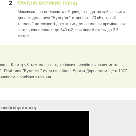
2
Обігрів великих площ
Максимальна потужність обігріву, яку здатна забезпечити
дана модель печі "Булер'ян" становить 70 кВт, такий
теплової потужності достатньо для опалення приміщення
загальною площею до 840 м2, при висоті стель до 2.5
метрів.
аїна. Крім труб, металопрокату та інших виробів з чорних металів,
". Печі типу "Булер'ян" були винайдені Еріком Дарнеллом ще в 1977
инципом піролізного горіння.
ликий відео огляд