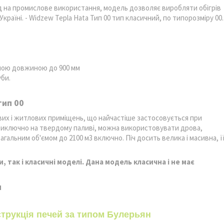
д на промислове використання, модель дозволяє виробляти обігрів
раїні. - Widzew Tepla Hata Тип 00 тип класичний, по типорозміру 00.
ьною довжиною до 900 мм
уби.
тип 00
их і житлових приміщень, що найчастіше застосовується при
 виключно на твердому паливі, можна використовувати дрова,
агальним об'ємом до 2100 м3 включно. Піч досить велика і масивна, ї
 так і класичні моделі. Дана модель класична і не має
н
трукція печей за типом Булерьян