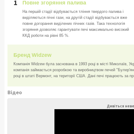
1
Повне згоряння палива
На першій стадії відбувається тління твердого палива і
виділяються пічні гази, на другій стадії відбувається вже
повне догорання виділених пічних газів. Така технологія
згоряння дозволяє гарантувати печі максимально високий
ККД роботи на рівні 85 %.
Бренд Widzew
Компанія Widzew була заснована в 1993 році в місті Миколаїв, Укр
компанія займається розробкою та виробництвом печей "Булер'ян
році в штаті Вермонт, на території США. Дані печі працюють за пр
Відео
Дивіться неве