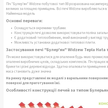
Піч "Булер'ян" Widzew побутової тип 00 розрахована насампере
великих за площею приміщень. Всі печі Widzew виробляються в Ук
Найменша модель
Основні переваги:
Оснащується окремими трубами.
Конструкція печі дозволяє використовувати поліна загал
Є додатковий теплообмінник, який виконаний у вигляді тр
Можливість установки додаткової теплової плити.
Застосування печі "Булер'ян" Widzew Tepla Hata 
Піч може використовуватися для опалення будь-яких промислов
опаленні виробничих цехів, складських комплексів. Піч працює
брикети і різні деревні відходи. Здатна опалювати приміщення з
маса становить дуже значна
На ринку представлені як моделі з варильними поверхнями,
поверхні для приготування їжі.
Особливості конструкції печей за типом Булерья
конс