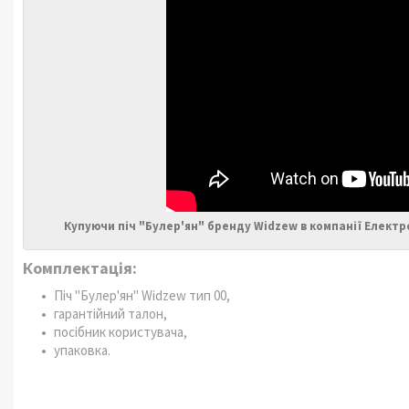
Купуючи піч "Булер'ян" бренду Widzew в компанії Елект
Комплектація:
Піч "Булер'ян" Widzew тип 00,
гарантійний талон,
посібник користувача,
упаковка.