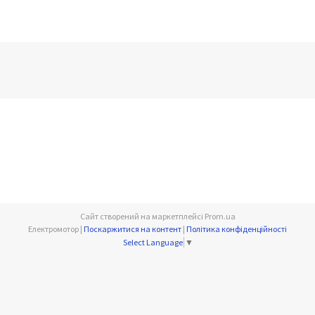
Сайт створений на маркетплейсі
Prom.ua
Електромотор |
Поскаржитися на контент
|
Політика конфіденційності
Select Language
▼