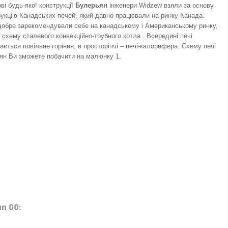
ві будь-якої конструкції
Булерьян
інженери Widzew взяли за основу
рукцію Канадських печей, який давно працювали на ринку Канада.
добре зарекомендували себе на канадському і Американському ринку,
схему сталевого конвекційно-трубного котла . Всередині печі
ається повільне горіння; в просторіччі – печі-калорифера. Схему печі
'ян Ви зможете побачити на малюнку 1.
п 00: