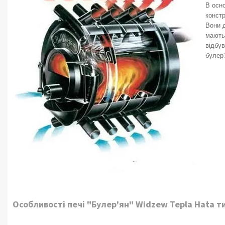
В осно
конст
Вони 
мають 
відбув
булер
Особливості печі "Булер'ян" Widzew Tepla Hata ти