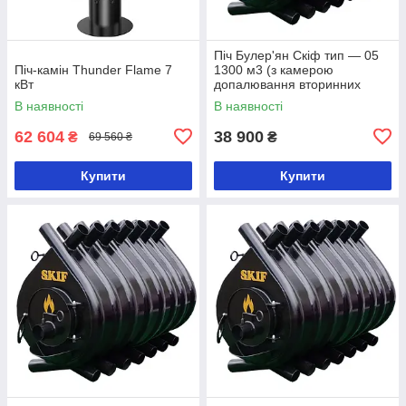
Піч Булер'ян Скіф тип — 05
Піч-камін Thunder Flame 7
1300 м3 (з камерою
кВт
допалювання вторинних
газів)
В наявності
В наявності
62 604
38 900
₴
₴
69 560 ₴
Купити
Купити