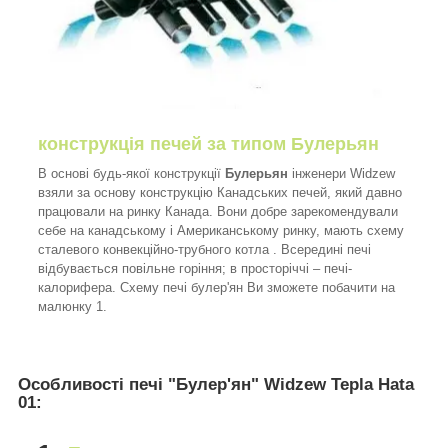
конструкція печей за типом Булерьян
В основі будь-якої конструкції
Булерьян
інженери Widzew
взяли за основу конструкцію Канадських печей, який давно
працювали на ринку Канада. Вони добре зарекомендували
себе на канадському і Американському ринку, мають схему
сталевого конвекційно-трубного котла . Всередині печі
відбувається повільне горіння; в просторіччі – печі-
калорифера. Схему печі булер'ян Ви зможете побачити на
малюнку 1.
Особливості печі "Булер'ян" Widzew Tepla Hata
01: