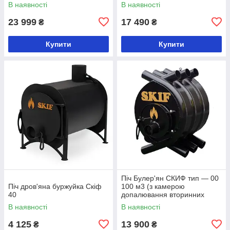
газів)
газів)
В наявності
В наявності
23 999
17 490
₴
₴
Купити
Купити
Піч Булер'ян СКИФ тип — 00
Піч дров'яна буржуйка Скіф
100 м3 (з камерою
40
допалювання вторинних
газів)
В наявності
В наявності
4 125
13 900
₴
₴