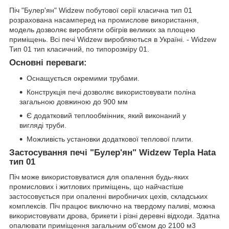
Піч "Булер'ян" Widzew побутової серії класична тип 01
розрахована насамперед на промислове використання,
модель дозволяє виробляти обігрів великих за площею
приміщень. Всі печі Widzew виробляються в Україні. - Widzew
Тип 01 тип класичний, по типорозміру 01.
Основні переваги:
Оснащується окремими трубами.
Конструкція печі дозволяє використовувати поліна
загальною довжиною до 900 мм
Є додатковий теплообмінник, який виконаний у
вигляді труби.
Можливість установки додаткової теплової плити.
Застосування печі "Булер'ян" Widzew Tepla Hata
тип 01
Піч може використовуватися для опалення будь-яких
промислових і житлових приміщень, що найчастіше
застосовується при опаленні виробничих цехів, складських
комплексів. Піч працює виключно на твердому паливі, можна
використовувати дрова, брикети і різні деревні відходи. Здатна
опалювати приміщення загальним об'ємом до 2100 м3