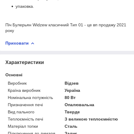
упаковка.
Піч Булерьян Widzew класичний Тип 01 - це вп продажу 2021
року
Приховати
Характеристики
Основні
Виробник
Відзев
Країна виробник
Україна
Номінальна потужність
80 Вт
Призначення печі
Опалювальна
Вид пального
Тверде
Теплоємність печі
З великою теплоємністю
Матеріал топки
Сталь
Підключення до димаря
Заднє