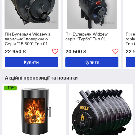
Піч Булерьян Widzew з
Піч Булерьян Widzew
Піч 
варильної поверхнею
серія "Турбо" Тип 01
горі
Серія "15 500" Тип 01
Тип 
22 950
20 500
22 
₴
₴
Купити
Купити
Акційні пропозиції та новинки
–10%