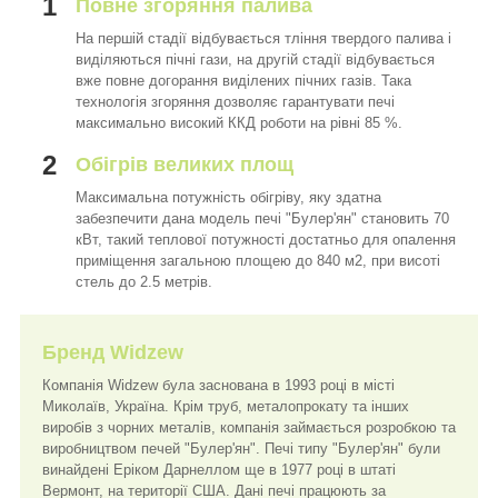
1
Повне згоряння палива
На першій стадії відбувається тління твердого палива і
виділяються пічні гази, на другій стадії відбувається
вже повне догорання виділених пічних газів. Така
технологія згоряння дозволяє гарантувати печі
максимально високий ККД роботи на рівні 85 %.
2
Обігрів великих площ
Максимальна потужність обігріву, яку здатна
забезпечити дана модель печі "Булер'ян" становить 70
кВт, такий теплової потужності достатньо для опалення
приміщення загальною площею до 840 м2, при висоті
стель до 2.5 метрів.
Бренд Widzew
Компанія Widzew була заснована в 1993 році в місті
Миколаїв, Україна. Крім труб, металопрокату та інших
виробів з чорних металів, компанія займається розробкою та
виробництвом печей "Булер'ян". Печі типу "Булер'ян" були
винайдені Еріком Дарнеллом ще в 1977 році в штаті
Вермонт, на території США. Дані печі працюють за