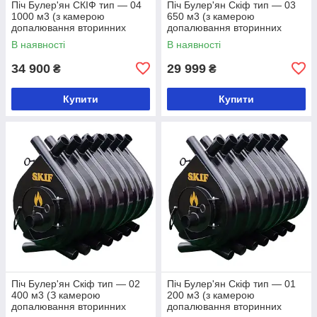
Піч Булер'ян СКІФ тип — 04
Піч Булер'ян Скіф тип — 03
1000 м3 (з камерою
650 м3 (з камерою
допалювання вторинних
допалювання вторинних
газів)
газів)
В наявності
В наявності
34 900
29 999
₴
₴
Купити
Купити
Піч Булер'ян Скіф тип — 02
Піч Булер'ян Скіф тип — 01
400 м3 (З камерою
200 м3 (з камерою
допалювання вторинних
допалювання вторинних