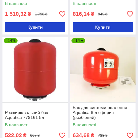
В наявності
В наявності
1 510,32
816,14
₴
₴
1 798 ₴
949 ₴
Купити
Купити
–14%
–14%
Бак для системи опалення
Розширювальний бак
Aquatica 8 л сферич
Aquatica 779161 5л
(розбірний)
В наявності
В наявності
522,02
634,68
₴
₴
607 ₴
738 ₴