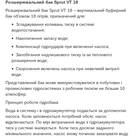
Розширювальний бак Sprut VT
18
Розширювальний бак Sprut VT 18 – вертикальний буферний
бак об'ємом 18 літрів, призначений для:
Згладжування коливань тиску в системі
водопостачання;
Накопичення запасу води;
Компенсації гідроударів при включенні насоса;
Запобігання надлишкового тиску із-за теплового
розширення води;
Скорочення включень насоса при невеликій витраті
води.
Представлений бак може використовуватися в побутових і
промислових гідросистемах з робочим тиском не більше 10
атмосфер.
Принцип роботи гідробака
Вода в систему і в гідроакумулятор подається за допомогою
насоса. Коли заповнюється потрібний обсяг, насос
відключається. По мірі витрачання води з гідроакумулятора
тиск у системі знижується. Коли тиск досягає заданого
мінімального значення, насос знову починає закачувати воду