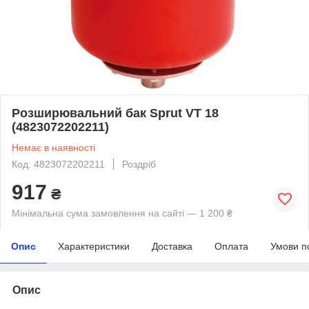
Розширювальний бак Sprut VT 18
(4823072202211)
Немає в наявності
Код: 4823072202211
Роздріб
917
₴
Мінімальна сума замовлення на сайті — 1 200 ₴
Опис
Характеристики
Доставка
Оплата
Умови п
Опис