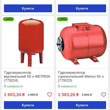
Купити
Купити
–14%
–14%
Гідроакумулятор
Гідроакумулятор
вертикальний 50 л WETRON
горизонтальний Wetron 50 л
(779224)
(779223)
В наявності
В наявності
1 693,34
1 583,26
₴
₴
1 969 ₴
1 841 ₴
Купити
Купити