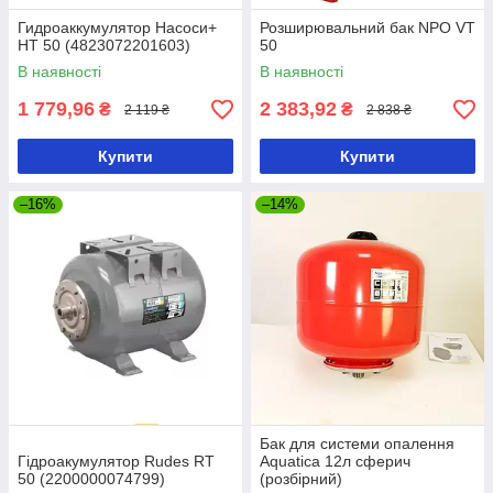
Гидроаккумулятор Насоси+
Розширювальний бак NPO VT
HT 50 (4823072201603)
50
В наявності
В наявності
1 779,96
2 383,92
₴
₴
2 119 ₴
2 838 ₴
Купити
Купити
–16%
–14%
Бак для системи опалення
Гідроакумулятор Rudes RT
Aquatica 12л сферич
50 (2200000074799)
(розбірний)