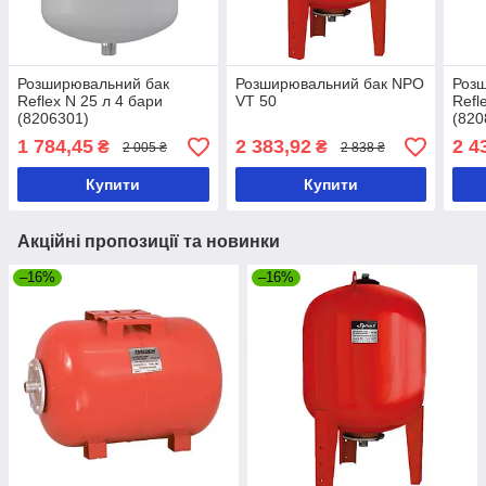
Розширювальний бак
Розширювальний бак NPO
Роз
Reflex N 25 л 4 бари
VT 50
Refl
(8206301)
(820
1 784,45
2 383,92
2 4
₴
₴
2 005 ₴
2 838 ₴
Купити
Купити
Акційні пропозиції та новинки
–16%
–16%