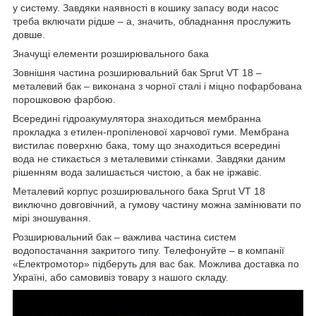
у систему. Завдяки наявності в кошику запасу води насос
треба включати рідше – а, значить, обладнання прослужить
довше.
Значущі елементи розширювального бака
Зовнішня частина розширювальний бак Sprut VT 18 –
металевий бак – виконана з чорної сталі і міцно пофарбована
порошковою фарбою.
Всередині гідроакумулятора знаходиться мембранна
прокладка з етилен-пропіленової харчової гуми. Мембрана
вистилає поверхню бака, тому що знаходиться всередині
вода не стикається з металевими стінками. Завдяки даним
рішенням вода залишається чистою, а бак не іржавіє.
Металевий корпус розширювального бака Sprut VT 18
виключно довговічний, а гумову частину можна замінювати по
мірі зношування.
Розширювальний бак – важлива частина систем
водопостачання закритого типу. Телефонуйте – в компанії
«Електромотор» підберуть для вас бак. Можлива доставка по
Україні, або самовивіз товару з нашого складу.