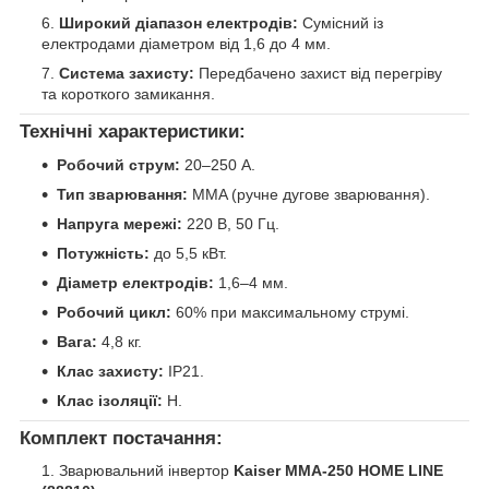
Широкий діапазон електродів:
Сумісний із
електродами діаметром від 1,6 до 4 мм.
Система захисту:
Передбачено захист від перегріву
та короткого замикання.
Технічні характеристики:
Робочий струм:
20–250 А.
Тип зварювання:
MMA (ручне дугове зварювання).
Напруга мережі:
220 В, 50 Гц.
Потужність:
до 5,5 кВт.
Діаметр електродів:
1,6–4 мм.
Робочий цикл:
60% при максимальному струмі.
Вага:
4,8 кг.
Клас захисту:
IP21.
Клас ізоляції:
H.
Комплект постачання:
Зварювальний інвертор
Kaiser MMA-250 HOME LINE