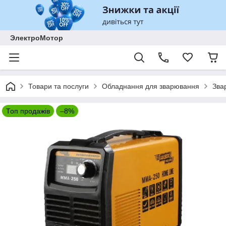
ЭлектроМотор
Товари та послуги
Обладнання для зварювання
Зва
Топ продажів
–8%