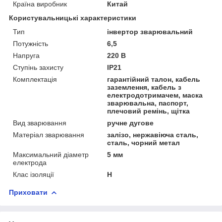
Країна виробник
Китай
Користувальницькі характеристики
Тип
інвертор зварювальний
Потужність
6,5
Напруга
220 В
Ступінь захисту
IP21
Комплектація
гарантійний талон, кабель
заземлення, кабель з
електродотримачем, маска
зварювальна, паспорт,
плечовий ремінь, щітка
Вид зварювання
ручне дугове
Матеріал зварювання
залізо, нержавіюча сталь,
сталь, чорний метал
Максимальний діаметр
5 мм
електрода
Клас ізоляції
Н
Приховати