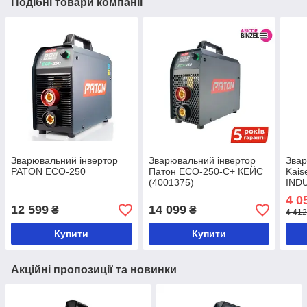
Подібні товари компанії
Зварювальний інвертор
Зварювальний інвертор
Звар
PATON ECO-250
Патон ECO-250-C+ КЕЙС
Kais
(4001375)
IND
4 0
12 599
14 099
₴
₴
4 412
Купити
Купити
Акційні пропозиції та новинки