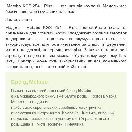
Metabo KGS 254 I Plus — новинка від компанії. Модель має
безліч наворотів і сучасних плюшок.
Застосування
Модель Metabo KGS 254 I Plus професійного класу та
призначена для похилих, косих і поздовжніх розпилів заготівок
із деревини. Ця торцювальна акумуляторна пила, яка
використовується для розпилювання заготівок із деревини,
містить поздовжні, поперечні, косі різи. Завдяки автономності
агрегату, працювати ним можна в будь-якому зручному Вам
місці. Пристрій може бути використаний як для домашнього
використання, так і в столярній майстерні.
Бренд
Metabo
Всесвітньо відомий німецький бренд
Metabo
є на міжнародного ринку вже багато років. Торгова марка
Metabo — це один із
найбільших європейських виробників електричних і
пневматичних інструментів. Компанія Німецька, виробничі
потужності розташовані в усьому світі.Управа компанія
розміщена в місті Нюрінген, Німеччина