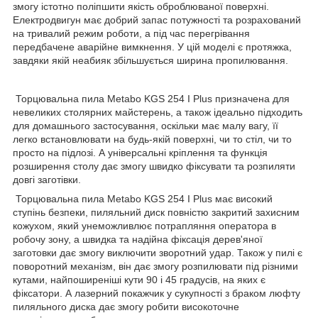
змогу істотно поліпшити якість оброблюваної поверхні.
Електродвигун має добрий запас потужності та розрахований
на тривалий режим роботи, а під час перегрівання
передбачене аварійне вимкнення. У цій моделі є протяжка,
завдяки якій неабияк збільшується ширина пропилювання.
Торцювальна пила Metabo KGS 254 I Plus призначена для
невеликих столярних майстерень, а також ідеально підходить
для домашнього застосування, оскільки має малу вагу, її
легко встановлювати на будь-якій поверхні, чи то стіл, чи то
просто на підлозі. А універсальні кріплення та функція
розширення столу дає змогу швидко фіксувати та розпиляти
довгі заготівки.
Торцювальна пила Metabo KGS 254 I Plus має високий
ступінь безпеки, пиляльний диск повністю закритий захисним
кожухом, який унеможливлює потрапляння оператора в
робочу зону, а швидка та надійна фіксація дерев'яної
заготовки дає змогу виключити зворотний удар. Також у пилі є
поворотний механізм, він дає змогу розпилювати під різними
кутами, найпоширеніші кути 90 і 45 градусів, на яких є
фіксатори. А лазерний покажчик у сукупності з браком люфту
пиляльного диска дає змогу робити високоточне