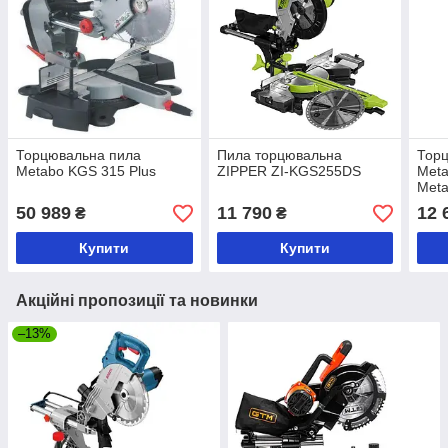
Торцювальна пила
Пила торцювальна
Тор
Metabo KGS 315 Plus
ZIPPER ZI-KGS255DS
Meta
Met
50 989
11 790
12 
₴
₴
Купити
Купити
Акційні пропозиції та новинки
–13%