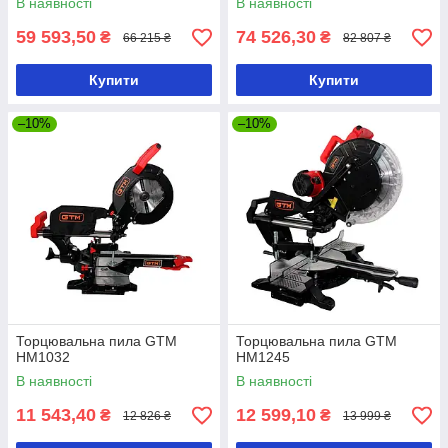
В наявності
В наявності
59 593,50
74 526,30
₴
₴
66 215 ₴
82 807 ₴
Купити
Купити
–10%
–10%
Торцювальна пила GTM
Торцювальна пила GTM
HM1032
HM1245
В наявності
В наявності
11 543,40
12 599,10
₴
₴
12 826 ₴
13 999 ₴