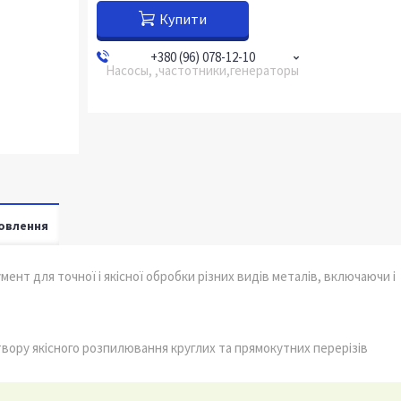
Купити
+380 (96) 078-12-10
Насосы, ,частотники,генераторы
овлення
нт для точної і якісної обробки різних видів металів, включаючи і
твору якісного розпилювання круглих та прямокутних перерізів