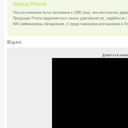
Бренд Proma
Чеська компанія була заснована в 1992 році, яка виготовляє дере
Продукція Proma відрізняється своєю довговічністю, надійністю і
600 найменувань обладнання, її представництва розташовані в Латві
Відео:
Дивіться неве