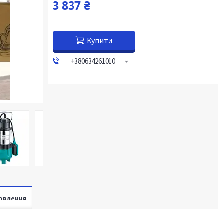
3 837 ₴
Купити
+380634261010
овлення