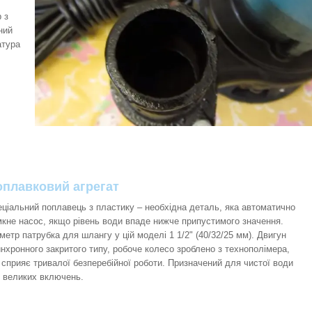
 з
ний
атура
оплавковий агрегат
ціальний поплавець з пластику – необхідна деталь, яка автоматично
кне насос, якщо рівень води впаде нижче припустимого значення.
метр патрубка для шлангу у цій моделі 1 1/2" (40/32/25 мм). Двигун
нхронного закритого типу, робоче колесо зроблено з технополімера,
сприяє тривалої безперебійної роботи. Призначений для чистої води
 великих включень.