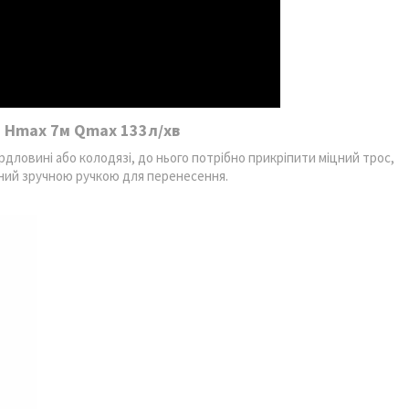
т Hmax 7м Qmax 133л/хв
рдловині або колодязі, до нього потрібно прикріпити міцний трос,
щений зручною ручкою для перенесення.