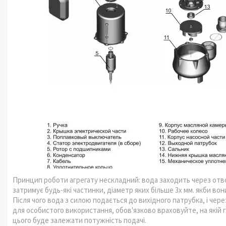
Принцип роботи агрегату нескладний: вода заходить через отво
затримує будь-які частинки, діаметр яких більше 3х мм. якби во
Після чого вода з силою подається до вихідного патрубка, і че
для особистого використання, обов'язково враховуйте, на якій г
цього буде залежати потужність подачі.