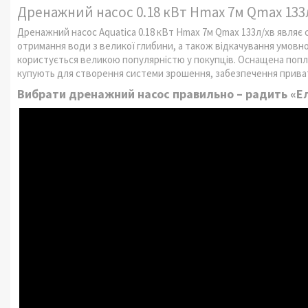
Дренажний насос 0.18 кВт Hmax 7м Qmax 133л
Дренажний насос Aquatica 0.18 кВт Hmax 7м Qmax 133л/хв явля
отримання води з великої глибини, а також відкачування умовно 
користується великою популярністю у покупців. Оснащена попла
купують для створення системи зрошення, забезпечення прива
Вибрати дренажний насос правильно – радить «