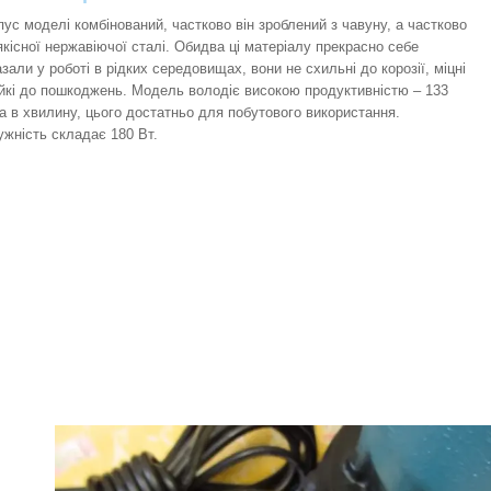
пус моделі комбінований, частково він зроблений з чавуну, а частково
 якісної нержавіючої сталі. Обидва ці матеріалу прекрасно себе
зали у роботі в рідких середовищах, вони не схильні до корозії, міцні
тійкі до пошкоджень. Модель володіє високою продуктивністю – 133
ра в хвилину, цього достатньо для побутового використання.
ужність складає 180 Вт.