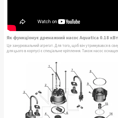
Як функціонує дренажний насос Aquatica 0.18 кВ
Це занурювальний агрегат. Для того, щоб він утримувався в све
для цього в корпусі є спеціальне кріплення. Також насос осна