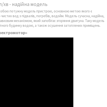
/хв - надійна модель
є собою потужну модель пристрою, основною метою якого є
чистих вод з підвалів, погребів, водойм. Модель сучасна, надійна,
вковим механізмом, який запобігає згоряння двигуна. Таку модель
тного будинку водою, а також осушення затоплених приміщень.
Електромотор»