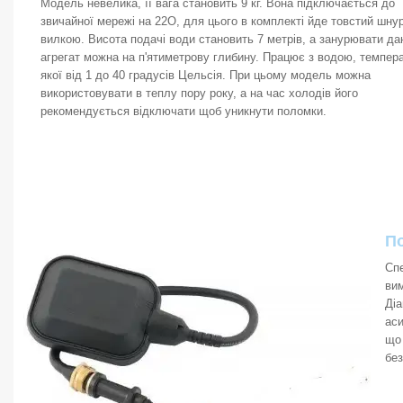
Модель невелика, її вага становить 9 кг. Вона підключається до
звичайної мережі на 22О, для цього в комплекті йде товстий шнур
вилкою. Висота подачі води становить 7 метрів, а занурювати да
агрегат можна на п'ятиметрову глибину. Працює з водою, темпер
якої від 1 до 40 градусів Цельсія. При цьому модель можна
використовувати в теплу пору року, а на час холодів його
рекомендується відключати щоб уникнути поломки.
П
Спе
вим
Діа
аси
що 
без