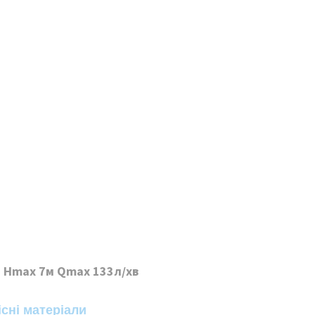
т Hmax 7м Qmax 133л/хв
існі матеріали