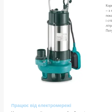
Кор
– з
пока
і с
літ
Пот
Працює від електромережі