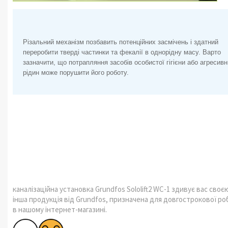
Різальний механізм позбавить потенційних засмічень і здатний
переробити тверді частинки та фекалії в однорідну масу. Варто
зазначити, що потрапляння засобів особистої гігієни або агресив
рідин може порушити його роботу.
каналізаційна установка Grundfos Sololift2 WC-1 здивує вас своє
інша продукція від Grundfos, призначена для довгострокової ро
в нашому інтернет-магазині.