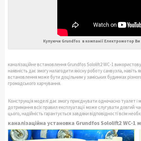
Купуючи Grundfos в компанії Електромотор Ви
каналізаційне встановлення Grundfos Sololift2 WC-1 використов
наявність дає змогу налагодити якісну роботу санвузла, навіть я
встановлення може бути доцільним у заміських будинках різног
громадського харчування.
Конструкція моделі дає змогу приєднувати одночасно туалет і м
дотримання всіх правил експлуатації може слугувати довгий час
цього, надійність гарантується завдяки відповідності всім необ
каналізаційна установка Grundfos Sololift2 WC-1 