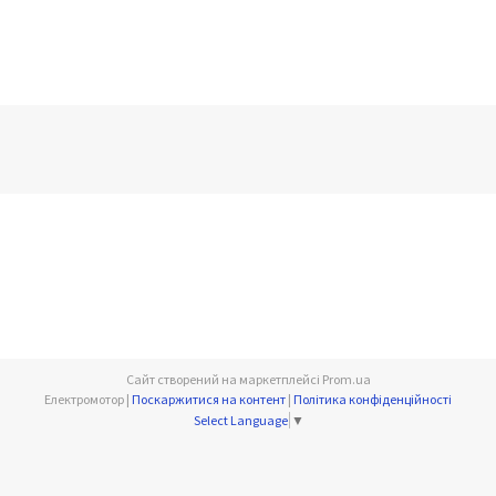
Сайт створений на маркетплейсі
Prom.ua
Електромотор |
Поскаржитися на контент
|
Політика конфіденційності
Select Language
▼