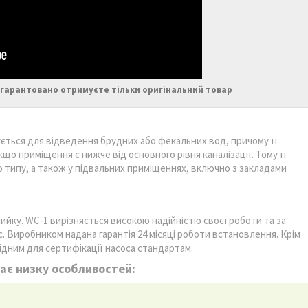
 гарантовано отримуєте тільки оригінальний товар
ується для відведення брудних або фекальних вод, причому її
кщо приміщення є нижче від основного рівня каналізації. Тому її
о типу, а також у підвальних приміщеннях, включно з закладами
ийку. WC-1 вирізняється високою надійністю своєї роботи та за
. Виробником надана гарантія 24 місяці роботи встановлення. Крім
хідним для сертифікації насоса стандартам.
має низку особливостей: