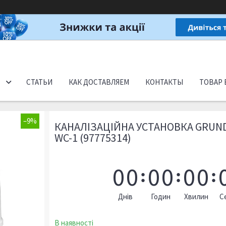
СТАТЬИ
КАК ДОСТАВЛЯЕМ
КОНТАКТЫ
ТОВАР 
–9%
КАНАЛІЗАЦІЙНА УСТАНОВКА GRUND
WC-1 (97775314)
0
0
0
0
0
0
Днів
Годин
Хвилин
С
В наявності