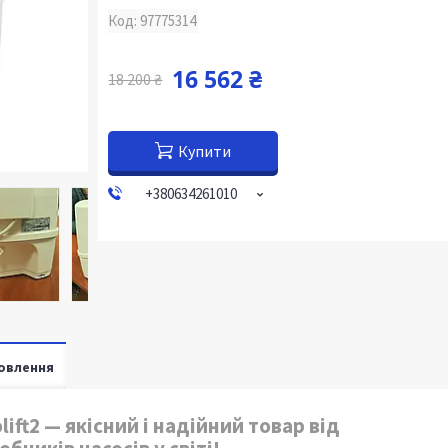
Код:
97775314
16 562 ₴
18 200 ₴
Купити
+380634261010
овлення
ift2 — якісний і надійний товар від