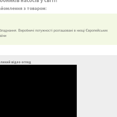
бників насосів у світі!
айомлення з товаром:
бладнання. Виробничі потужності розташовані в низці Європейських
аїни
ликий відео огляд