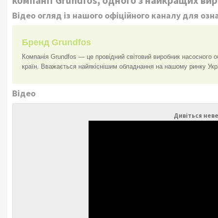
компанії Grundfos, одного з найкращих виро
Відео огляд із нашого офіційного каналу для озн
Бренд Grundfos
Компанія Grundfos — це провідний світовий виробник насосного о
країн. Вважається найякіснішим обладнання на нашому ринку Укр
Відео
Дивіться неве