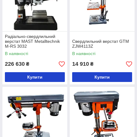
Радіально-свердлильний
верстат MAST Metalltechnik
Свердлильний верстат GTM
M-RS 3032
ZJW4113Z
В наявності
В наявності
226 630
14 910
₴
₴
Купити
Купити