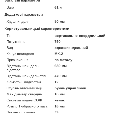
Загальні параметри
Вага
61 кг
Додаткові параметри
Хід шпинделя
80 мм
Користувальницькі характеристики
Тип
вертикально-свердлильний
Потужність
750
Вид
одношпиндельний
Конус шпинделя
МК-2
Призначення
по металу
Відстань шпиндель-
680 мм
підстава
Відстань шпиндель-стіл
470 мм
Кількість швидкостей
12
Ступінь автоматизації
ручне управління
Max діаметр свердла
16 мм
Система подачі СОЖ
немає
Розмір Т-образного паза
16 мм
Посадка патрона
J3