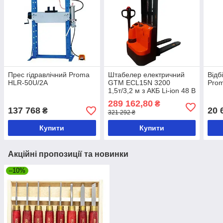
Прес гідравлічний Proma
Штабелер електричний
Відб
HLR-50U/2А
GTM ECL15N 3200
Pro
1,5т/3,2 м з АКБ Li-ion 48 В
50 А·год
289 162,80
₴
137 768
20 
₴
321 292 ₴
Купити
Купити
Акційні пропозиції та новинки
–10%