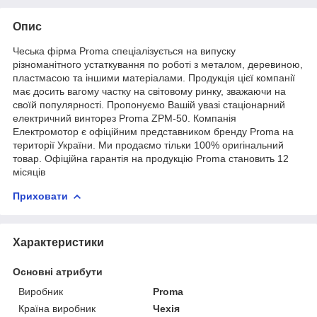
Опис
Чеська фірма Proma спеціалізується на випуску
різноманітного устаткування по роботі з металом, деревиною,
пластмасою та іншими матеріалами. Продукція цієї компанії
має досить вагому частку на світовому ринку, зважаючи на
своїй популярності. Пропонуємо Вашій увазі стаціонарний
електричний винторез Proma ZPM-50. Компанія
Електромотор є офіційним представником бренду Proma на
території України. Ми продаємо тільки 100% оригінальний
товар. Офіційна гарантія на продукцію Proma становить 12
місяців
Приховати
Характеристики
Основні атрибути
Виробник
Proma
Країна виробник
Чехія