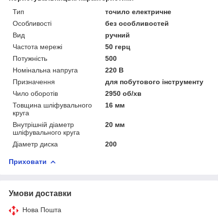
Тип
точило електричне
Особливості
без особливостей
Вид
ручний
Частота мережі
50 герц
Потужність
500
Номінальна напруга
220 В
Призначення
для побутового інструменту
Чило оборотів
2950 об/хв
Товщина шліфувального
16 мм
круга
Внутрішній діаметр
20 мм
шліфувального круга
Діаметр диска
200
Приховати
Умови доставки
Нова Пошта