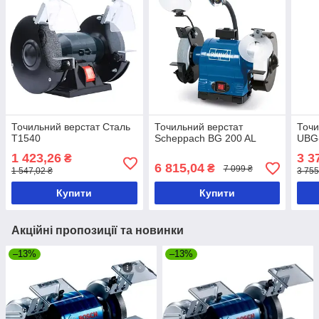
Точильний верстат Сталь
Точильний верстат
Точи
Т1540
Scheppach BG 200 AL
UBG-
1 423,26
3 3
₴
6 815,04
₴
7 099 ₴
1 547,02 ₴
3 755
Купити
Купити
Акційні пропозиції та новинки
–13%
–13%