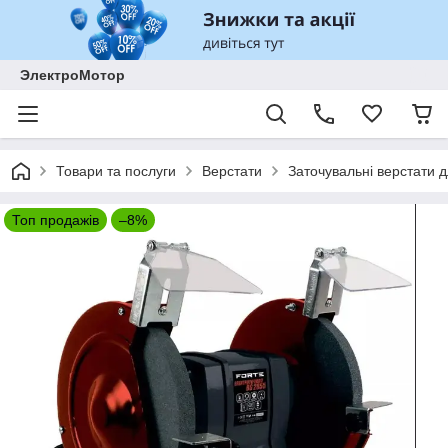
ЭлектроМотор
Товари та послуги
Верстати
Заточувальні верстати д
Топ продажів
–8%