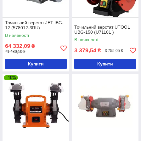
Точильний верстат JET IBG-
Точильний верстат UTOOL
12 (578012-3RU)
UBG-150 (U71101 )
В наявності
В наявності
64 332,09
₴
3 379,54
₴
3 755,05 ₴
71 480,10 ₴
Купити
Купити
–10%