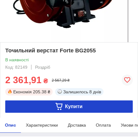
Точильний верстат Forte BG2055
В наявності
Код: 82149
Роздріб
2 361,91
₴
2 567,29 ₴
Економія
205.38 ₴
Залишилось
8 днів
Купити
Опис
Характеристики
Доставка
Оплата
Умови п