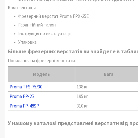
Комплектація:
Фрезерний верстат Proma FPX-25Е
Гарантійний талон
Інструкція по експлуатації
Упаковка
Більше фрезерних верстатів ви знайдете в табли
Посилання на фрезерні верстати:
Модель
Вага
Proma TFS-75/30
138 кг
Proma FP-25
195 кг
Proma FP-48SP
310 кг
У нашому каталозі представлені верстати від пров