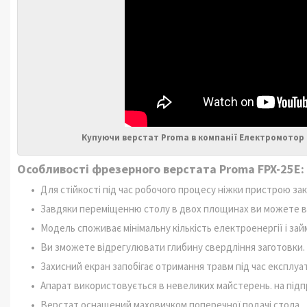
Купуючи верстат Proma в компанії Електромотор 
Особливості фрезерного верстата Proma FPX-25Е:
Для стійкості під час робочого процесу ніжки пристрою за
Завдяки переміщенню столу в двох площинах ви можете в
Модель споживає мінімальну кількість електроенергії і зай
Ви зможете відрегулювати глибину свердління заготовки.
Захисний екран запобігає отримання травм під час експлуа
Апарат використовується в невеликих майстерень. на підп
Верстат оснащений маховичком поперечної подачі стола.