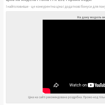
І найголовніше - це конкурентна ціна і додаткові бонуси для пок
На дану модель в
Ціна на сайті рекомендована роздрібна. Промо-код тіль