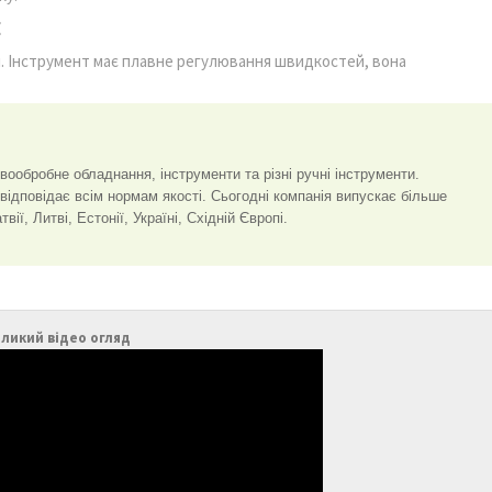
Е
. Інструмент має плавне регулювання швидкостей, вона
вообробне обладнання, інструменти та різні ручні інструменти.
 відповідає всім нормам якості. Сьогодні компанія випускає більше
ї, Литві, Естонії, Україні, Східній Європі.
ликий відео огляд