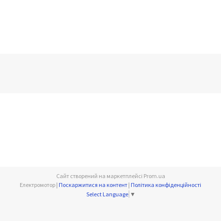
Сайт створений на маркетплейсі
Prom.ua
Електромотор |
Поскаржитися на контент
|
Політика конфіденційності
Select Language
▼