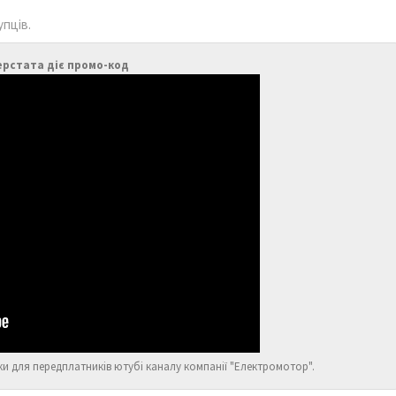
упців.
ерстата діє промо-код
ки для передплатників ютубі каналу компанії "Електромотор".