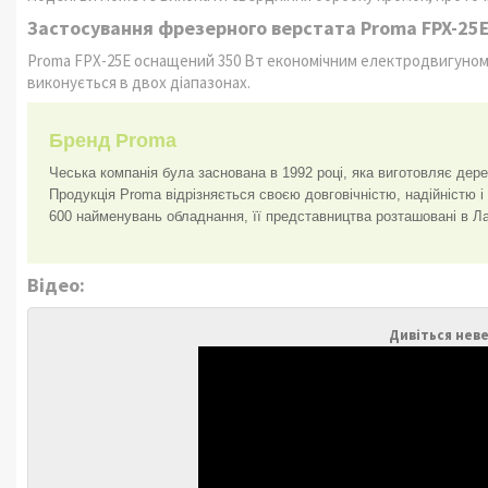
Застосування фрезерного верстата Proma FPX-25
Proma FPX-25Е оснащений 350 Вт економічним електродвигуном
виконується в двох діапазонах.
Бренд Proma
Чеська компанія була заснована в 1992 році, яка виготовляє дере
Продукція Proma відрізняється своєю довговічністю, надійністю і
600 найменувань обладнання, її представництва розташовані в Латві
Відео:
Дивіться неве