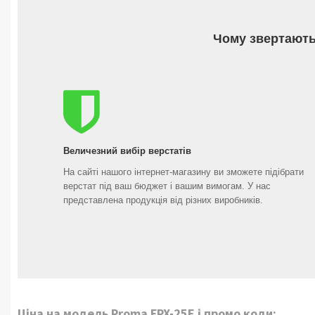
Чому звертають
Величезний вибір верстатів
На сайті нашого інтернет-магазину ви зможете підібрати
верстат під ваш бюджет і вашим вимогам. У нас
представлена продукція від різних виробників.
Ціна на модель Proma FPX-25Е і промо коди: