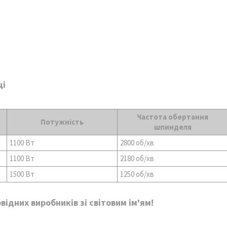
ці
Частота обертання
Потужність
шпинделя
1100 Вт
2800 об/хв
1100 Вт
2180 об/хв
1500 Вт
1250 об/хв
ідних виробників зі світовим ім'ям!