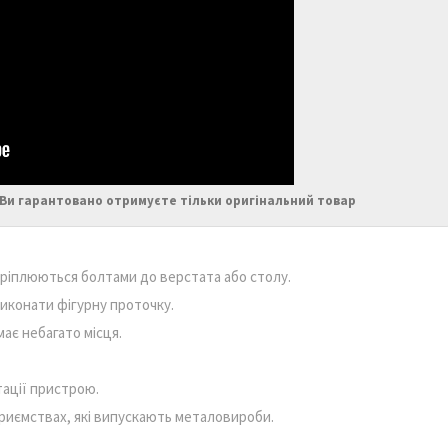
Ви гарантовано отримуєте тільки оригінальний товар
кріплюються болтами до верстата або столу.
иконати фігурну проточку.
має небагато місця.
тації пристрою.
риємствах, які випускають металовироби.