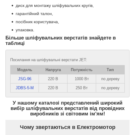
диск для монтажу шліфувальних кругів,
гарантійний талон,
посібник користувача,
упаковка.
Більше шліфувальних верстатів знайдете в
таблиці
Посилання на шліфувальні верстати JET:
Модель
Напруга
Потужність
Тип
JSG-96
220 В
1000 Вт
по дереву
JDBS-5-M
220 В
250 Вт
по дереву
У нашому каталозі представлений широкий
вибір шліфувальних верстатів від провідних
виробників зі світовим ім'ям!
Чому звертаються в Електромотор