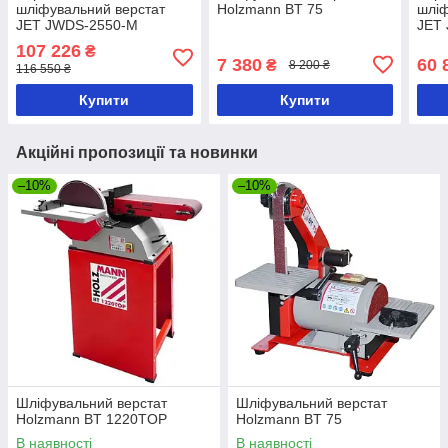
шліфувальний верстат
Holzmann BT 75
шліф
JET JWDS-2550-M
JET
107 226
₴
7 380
60 
₴
8 200 ₴
116 550 ₴
Купити
Купити
Акційні пропозиції та новинки
–10%
–10%
Шліфувальний верстат
Шліфувальний верстат
Holzmann BT 1220TOP
Holzmann BT 75
В наявності
В наявності