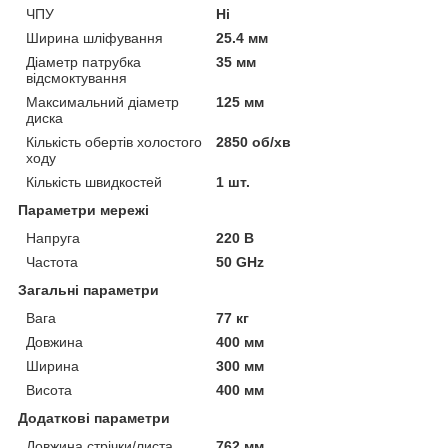
ЧПУ
Ні
Ширина шліфування
25.4 мм
Діаметр патрубка
35 мм
відсмоктування
Максимальний діаметр
125 мм
диска
Кількість обертів холостого
2850 об/хв
ходу
Кількість швидкостей
1 шт.
Параметри мережі
Напруга
220 В
Частота
50 GHz
Загальні параметри
Вага
77 кг
Довжина
400 мм
Ширина
300 мм
Висота
400 мм
Додаткові параметри
Довжина стрічки/листа
762 мм