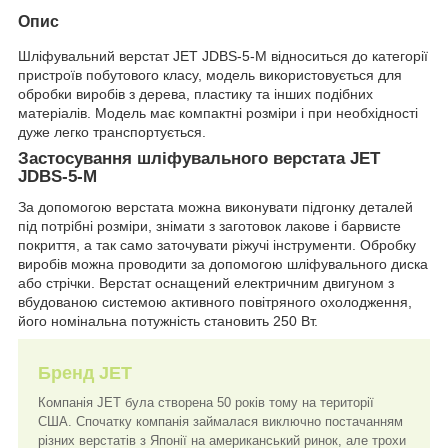
Опис
Шліфувальний верстат JET JDBS-5-M відноситься до категорії
пристроїв побутового класу, модель використовується для
обробки виробів з дерева, пластику та інших подібних
матеріалів. Модель має компактні розміри і при необхідності
дуже легко транспортується.
Застосування шліфувального верстата JET
JDBS-5-M
За допомогою верстата можна виконувати підгонку деталей
під потрібні розміри, знімати з заготовок лакове і барвисте
покриття, а так само заточувати ріжучі інструменти. Обробку
виробів можна проводити за допомогою шліфувального диска
або стрічки. Верстат оснащений електричним двигуном з
вбудованою системою активного повітряного охолодження,
його номінальна потужність становить 250 Вт.
Бренд JET
Компанія JET була створена 50 років тому на території
США. Спочатку компанія займалася виключно постачанням
різних верстатів з Японії на американський ринок, але трохи