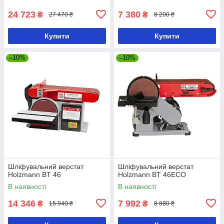
24 723
7 380
₴
₴
27 470 ₴
8 200 ₴
Купити
Купити
–10%
–10%
Шліфувальний верстат
Шліфувальний верстат
Holzmann BT 46
Holzmann BT 46ECO
В наявності
В наявності
14 346
7 992
₴
₴
15 940 ₴
8 880 ₴