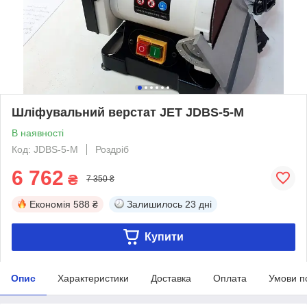
Шліфувальний верстат JET JDBS-5-M
В наявності
Код: JDBS-5-M
Роздріб
6 762
₴
7 350 ₴
Економія
588 ₴
Залишилось
23 дні
Купити
Опис
Характеристики
Доставка
Оплата
Умови п