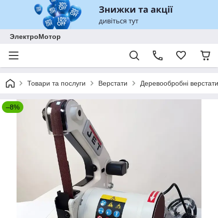
ЭлектроМотор
Товари та послуги
Верстати
Деревообробні верстат
–8%