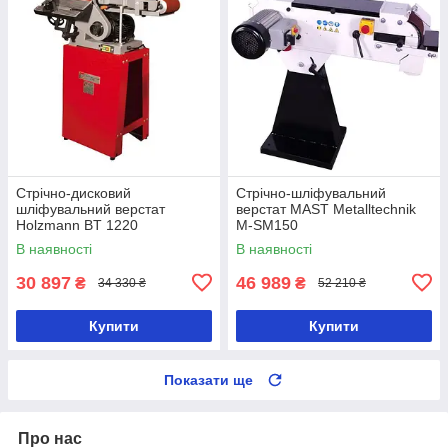
Стрічно-дисковий
Стрічно-шліфувальний
шліфувальний верстат
верстат MAST Metalltechnik
Holzmann BT 1220
M-SM150
В наявності
В наявності
30 897
46 989
₴
₴
34 330 ₴
52 210 ₴
Купити
Купити
Показати ще
Про нас