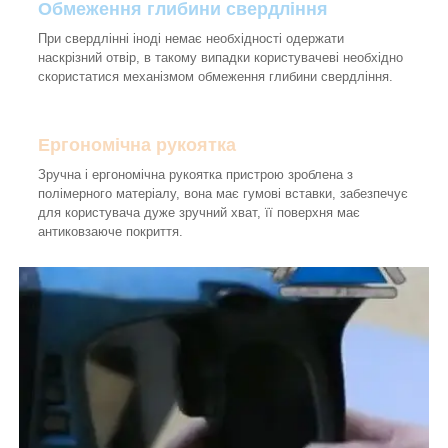
Обмеження глибини свердління
При свердлінні іноді немає необхідності одержати
наскрізний отвір, в такому випадки користувачеві необхідно
скористатися механізмом обмеження глибини свердління.
Ергономічна рукоятка
Зручна і ергономічна рукоятка пристрою зроблена з
полімерного матеріалу, вона має гумові вставки, забезпечує
для користувача дуже зручний хват, її поверхня має
антиковзаюче покриття.