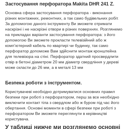
Застосування
перфоратора Makita DHR 241 Z.
Основна сфера застосування перфоратора - виконання
різних монтажних, ремонтних, а так само будівельних робіт.
За допомогою даного інструменту Ви зможете отримати
наскрізні і не наскрізні отвори в різних поверхнях. Розглянемо
на прикладах варіанти застосування перфоратора: з його
допомогою Ви зможете прокласти телевізійний або ж
комп'ютерний кабель по квартирі чи будинку, так само
перфоратор допоможе Вам здійснити монтаж кронштейна
для телевізора на стіні. Перфоратор здатний просвердлити
отвір в бетоні діаметром 20 мм діаметр свердління у дереві
може скласти до 26 мм, а в металі 13 мм
Безпека роботи з інструментом.
Користувачеві необхідно дотримуватися основних правил
безпеки при роботі з перфоратором, перш за все необхідно
виключити контакт тіла з свердлом або ж буром під час його
обертання. Основні моменти в сфері безпеки при роботі з
перфоратором Ви зможете переглянути в керівництві
користувача.
У таблиці нижче ми розглянемо основні