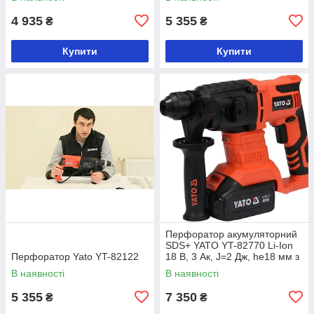
4 935
5 355
₴
₴
Купити
Купити
Перфоратор акумуляторний
SDS+ YATO YT-82770 Li-Ion
Перфоратор Yato YT-82122
18 В, 3 Ак, J=2 Дж, he18 мм з
зарядним пристроєм
В наявності
В наявності
5 355
7 350
₴
₴