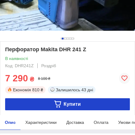
Перфоратор Makita DHR 241 Z
В наявності
Код: DHR241Z
Роздріб
7 290
₴
8 100 ₴
Економія
810 ₴
Залишилось
43 дні
Купити
Опис
Характеристики
Доставка
Оплата
Умови п