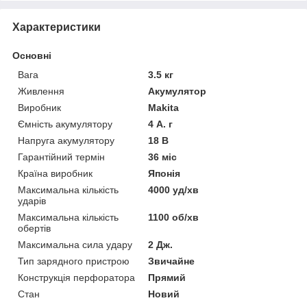
Характеристики
Основні
Вага
3.5 кг
Живлення
Акумулятор
Виробник
Makita
Ємність акумулятору
4 А. г
Напруга акумулятору
18 В
Гарантійний термін
36 міс
Країна виробник
Японія
Максимальна кількість
4000 уд/хв
ударів
Максимальна кількість
1100 об/хв
обертів
Максимальна сила удару
2 Дж.
Тип зарядного пристрою
Звичайне
Конструкція перфоратора
Прямий
Стан
Новий