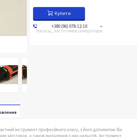
Купити
+380 (96) 078-12-10
Насосы, ,частотники,генераторы
овлення
актний інструмент професійного класу, з його допомогою Ви
ня заготовок, а також видалення з них нальотів. Інструмент