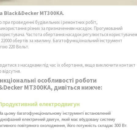
а Black&Decker MT300KA.
при проведенні будівельних і ремонтних робіт,
икористання різних за призначенням насадок. Прогумований
 у користувача. Частота обертання насадок регулюється користуваче
 22000 обертів за хвилину. Багатофункціональний інструмент
гою 220 Вольт.
одитися з насадками під час їх обертання, якщо виключити контакт
 відсутня.
нкціональні особливості роботи
&Decker MT300KA, дивіться нижче:
Продуктивний електродвигун
На цьому багатофункціональному інструменті встановлений
однофазний електричний двигун, який має вбудовану систему
активного повітряного охолодження, його потужність складає 300 Вт.