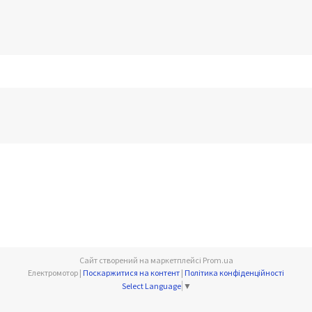
Сайт створений на маркетплейсі
Prom.ua
Електромотор |
Поскаржитися на контент
|
Політика конфіденційності
Select Language
▼