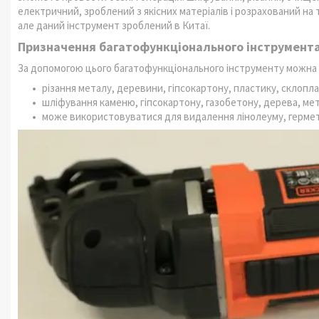
електричний, зроблений з якісних матеріалів і розрахований на
але даний інструмент зроблений в Китаї.
Призначення багатофункціонального інструмента
За допомогою цього багатофункціонального інструменту можна в
різання металу, деревини, гіпсокартону, пластику, склоплас
шліфування каменю, гіпсокартону, газобетону, дерева, мет
може використовуватися для видалення лінолеуму, гермети