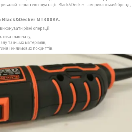
 тривалий термін експлуатації. Black&Decker - американський бренд,
 Black&Decker MT300KA.
иконувати різні операції:
тика і ламінату,
алу та інших матеріалів,
ків і килимових покриттів.