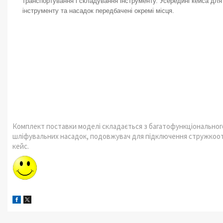
транспортування і складування інструменту. Усередині кейса для
інструменту та насадок передбачені окремі місця.
Комплект поставки моделі складається з багатофункціонального
шліфувальних насадок, подовжувач для підключення стружкоотс
кейс.