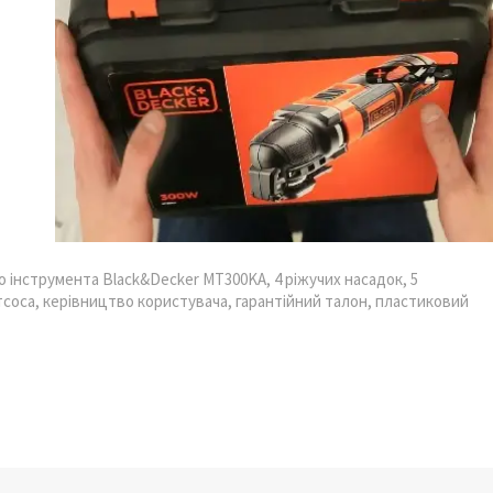
 інструмента Black&Decker MT300KA, 4 ріжучих насадок, 5
оса, керівництво користувача, гарантійний талон, пластиковий