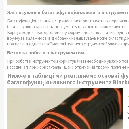
Застосування багатофункціонального інструмент
Багатофункціональний інструмент використовується переважно 
багатофункціональність інструменту пояснюється можливістю в
Корпус моделі, має ергономічну форму і ідеально лягати в руці
вручну і в залежності від обраних налаштувань може скласти до
працює від однофазної мережі змінного струму з робочою напру
Безпека роботи з інструментом.
При роботі з інструментом користувачеві необхідно уважно пов
насадки з тілом користувача - шанс отримання травми практично
Нижче в таблиці ми розглянемо основні фу
багатофункціонального інструмента Black